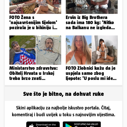
FOTO Žena s
Ervin iz Big Brothera
'najsavršenijim tijelom'
sada ima 180 kg: 'Nitko
pozirala je u bikiniju i
na Balkanu ne izgleda
pokazala svoje bujne
kao ja, stranci me hvale'
obline...
Ministarstvo zdravstva:
FOTO Zlobnici kažu da je
Obitelj Hrvata u Irskoj
uspjela samo zbog
treba brzo zvati
ljepote: 'U poslu mi ide
veleposlanstvo. Pomoći
jer imam strategiju'
ćemo
Sve što je bitno, na dohvat ruke
Skini aplikaciju za najbolje iskustvo portala. Čitaj,
komentiraj i budi uvijek u toku s najnovijim vijestima.