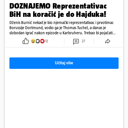
DOZNAJEMO Reprezentativac
BiH na koračić je do Hajduka!
Dženis Burnić nekad je bio njemački reprezentativac i prvotimac
Borussije Dortmund, vodio ga je Thomas Tuchel, a danas je
slobodan igrač nakon epizode u Karlsruheru. Trebao bi pojačati
konkurenciju u veznom redu
12
27
Učitaj više