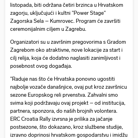
listopada, biti održana četiri brzinca u Hrvatskom
zagorju, uključujući i kultni "Power Stage"
Zagorska Sela – Kumrovec. Program će završiti
ceremonijalnim ciljem u Zagrebu.
Organizatori su u završnim pregovorima s Gradom
Zagrebom oko atraktivne, nove lokacije za start i
cilj relija, koja će dodatno naglasiti zanimljivost i
posebnost ovog događaja.
"Raduje nas što će Hrvatska ponovno ugostiti
najbolje vozače današnjice, ovaj put kroz završnicu
sezone Europskog reli prvenstva. Zahvalni smo
svima koji podržavaju ovaj projekt – od institucija,
partnera, sponzora, do naših brojnih volontera.
ERC Croatia Rally izvrsna je prilika za jačanje
postsezone, što dokazano, kroz službene studije,
izravno doprinosi hrvatskom gospodarstvu i imidžu