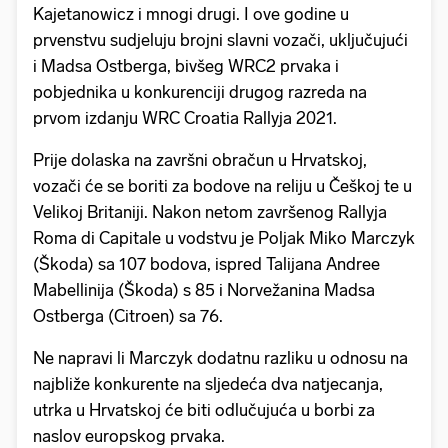
Kajetanowicz i mnogi drugi. I ove godine u
prvenstvu sudjeluju brojni slavni vozači, uključujući
i Madsa Ostberga, bivšeg WRC2 prvaka i
pobjednika u konkurenciji drugog razreda na
prvom izdanju WRC Croatia Rallyja 2021.
Prije dolaska na završni obračun u Hrvatskoj,
vozači će se boriti za bodove na reliju u Češkoj te u
Velikoj Britaniji. Nakon netom završenog Rallyja
Roma di Capitale u vodstvu je Poljak Miko Marczyk
(Škoda) sa 107 bodova, ispred Talijana Andree
Mabellinija (Škoda) s 85 i Norvežanina Madsa
Ostberga (Citroen) sa 76.
Ne napravi li Marczyk dodatnu razliku u odnosu na
najbliže konkurente na sljedeća dva natjecanja,
utrka u Hrvatskoj će biti odlučujuća u borbi za
naslov europskog prvaka.