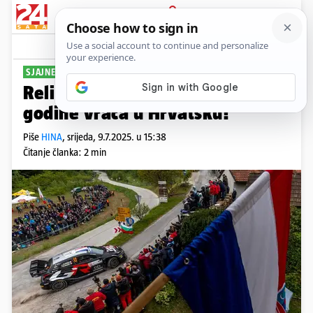
PRIJAVA
Sport
Komentari
1
SJAJNE VIJESTI
Reli spektakl se od sljedeće
godine vraća u Hrvatsku!
Piše
HINA
,
srijeda, 9.7.2025. u 15:38
Čitanje članka: 2 min