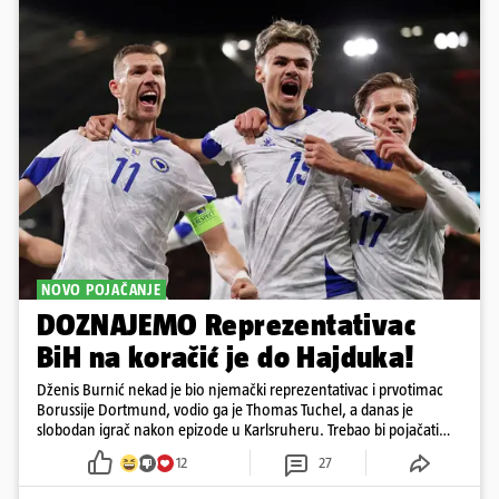
NOVO POJAČANJE
DOZNAJEMO Reprezentativac
BiH na koračić je do Hajduka!
Dženis Burnić nekad je bio njemački reprezentativac i prvotimac
Borussije Dortmund, vodio ga je Thomas Tuchel, a danas je
slobodan igrač nakon epizode u Karlsruheru. Trebao bi pojačati
konkurenciju u veznom redu
12
27