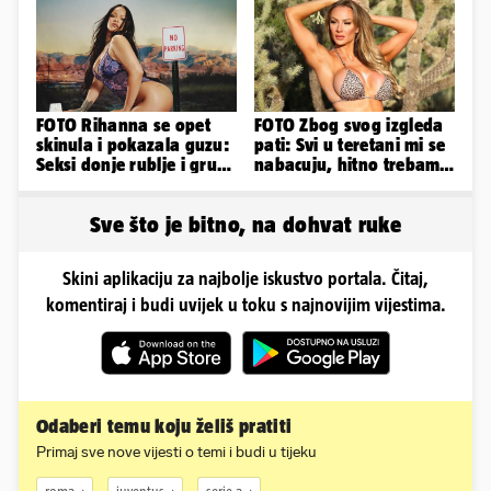
obline...
FOTO Rihanna se opet
FOTO Zbog svog izgleda
skinula i pokazala guzu:
pati: Svi u teretani mi se
Seksi donje rublje i grudi
nabacuju, hitno trebam
pale u drugi plan
tjelohranitelja!
Sve što je bitno, na dohvat ruke
Skini aplikaciju za najbolje iskustvo portala. Čitaj,
komentiraj i budi uvijek u toku s najnovijim vijestima.
Odaberi temu koju želiš pratiti
Primaj sve nove vijesti o temi i budi u tijeku