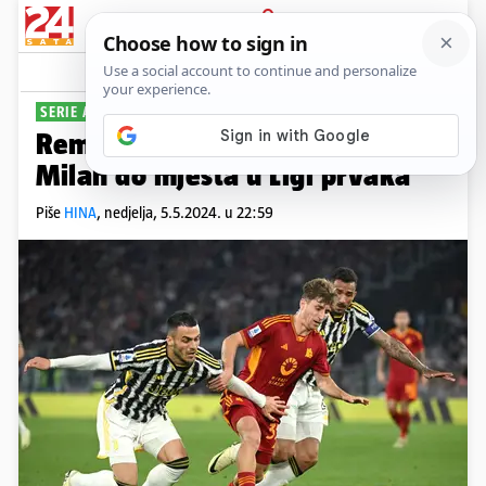
PRIJAVA
Sport
Komentari
1
SERIE A
Remi Rome i Juventusa odveo
Milan do mjesta u Ligi prvaka
Piše
HINA
,
nedjelja, 5.5.2024. u 22:59