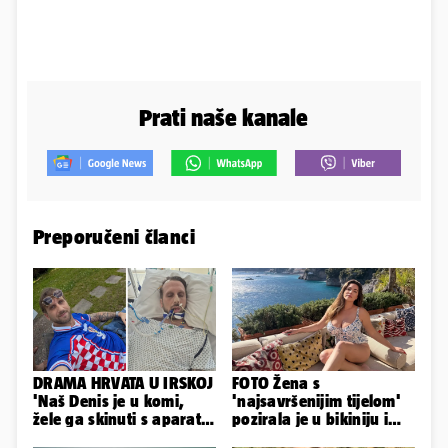
Prati naše kanale
Preporučeni članci
DRAMA HRVATA U IRSKOJ
FOTO Žena s
'Naš Denis je u komi,
'najsavršenijim tijelom'
žele ga skinuti s aparata!
pozirala je u bikiniju i
Molim vas, pomozite'
pokazala svoje bujne