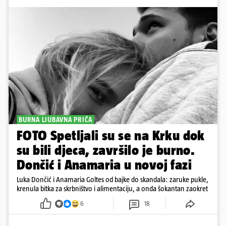
BURNA LJUBAVNA PRIČA
FOTO Spetljali su se na Krku dok
su bili djeca, završilo je burno.
Dončić i Anamaria u novoj fazi
Luka Dončić i Anamaria Goltes od bajke do skandala: zaruke pukle,
krenula bitka za skrbništvo i alimentaciju, a onda šokantan zaokret
6
18