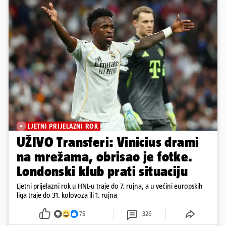
LJETNI PRIJELAZNI ROK
UŽIVO Transferi: Vinicius drami
na mrežama, obrisao je fotke.
Londonski klub prati situaciju
Ljetni prijelazni rok u HNL-u traje do 7. rujna, a u većini europskih
liga traje do 31. kolovoza ili 1. rujna
75
326