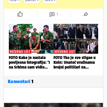
roma
juventus
serie a
1
Komentari
1