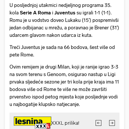
U posljednjoj utakmici nedjeljnog programa 35.
kola
Serie A Roma
i
Juventus
su igrali 1-1 (1-1).
Romu je u vodstvo doveo Lukaku (15') pospremivši
jedan odbijanac u mrežu, a poravnao je Brener (31')
udarcem glavom nakon udarca iz kuta.
Treći Juventus je sada na 66 bodova, šest više od
pete Rome.
Ovim remijem je drugi Milan, koji je ranije igrao 3-3
na svom terenu s Genoom, osigurao nastup u Ligi
prvaka sljedeće sezone jer tri kola prije kraja ima 11
bodova više od Rome te više ne može završiti
prvenstvo ispod petog mjesta koje posljednje vodi
u najbogatije klupsko natjecanje.