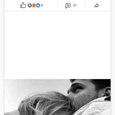
pažnju odvlačila ljepotica iza klupe
31
97