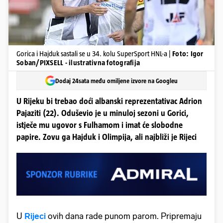
Gorica i Hajduk sastali se u 34. kolu SuperSport HNL-a |
Foto: Igor
Soban/PIXSELL - ilustrativna fotografija
Dodaj 24sata među omiljene izvore na Googleu
U Rijeku bi trebao doći albanski reprezentativac Adrion
Pajaziti (22). Oduševio je u minuloj sezoni u Gorici,
istječe mu ugovor s Fulhamom i imat će slobodne
papire. Zovu ga Hajduk i Olimpija, ali najbliži je Rijeci
U
Rijeci
ovih dana rade punom parom. Pripremaju