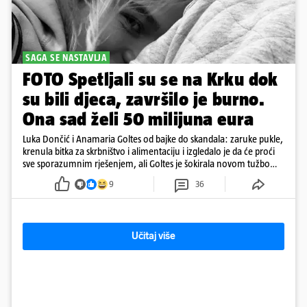
SAGA SE NASTAVLJA
FOTO Spetljali su se na Krku dok
su bili djeca, završilo je burno.
Ona sad želi 50 milijuna eura
Luka Dončić i Anamaria Goltes od bajke do skandala: zaruke pukle,
krenula bitka za skrbništvo i alimentaciju i izgledalo je da će proći
sve sporazumnim rješenjem, ali Goltes je šokirala novom tužbom
u Sloveniji
9
36
Učitaj više