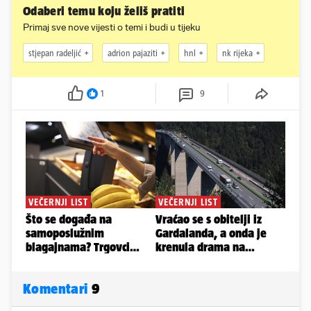
Odaberi temu koju želiš pratiti
Primaj sve nove vijesti o temi i budi u tijeku
stjepan radeljić
adrion pajaziti
hnl
nk rijeka
1
9
Komentari
9