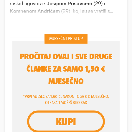
raskid ugovora s
Josipom Posavcem
(29) i
Komnenom Andrićem
(29), koji su se vratili s
posudbi, ali i s napadačem
Dominikom
Doganom
(26), koji je u minuloj sezoni odigrao 16
utakmica i ostao bez gola.