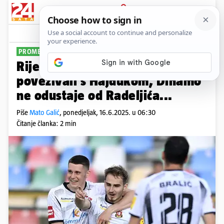
PRIJAVA
Sport
Komentari
9
PROMETNO NA KVARNERU
PLUS+
Rijeka uzima dvojicu koje su
povezivali s Hajdukom, Dinamo
ne odustaje od Radeljića...
Piše
Mato Galić
,
ponedjeljak, 16.6.2025. u 06:30
Čitanje članka: 2 min