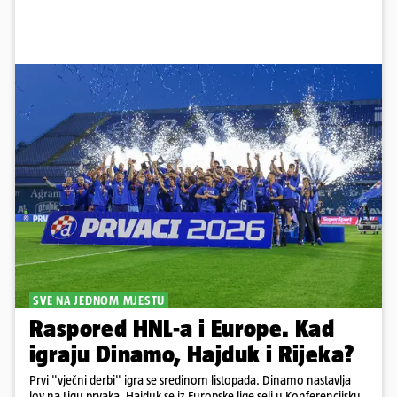
SVE NA JEDNOM MJESTU
Raspored HNL-a i Europe. Kad
igraju Dinamo, Hajduk i Rijeka?
Prvi "vječni derbi" igra se sredinom listopada. Dinamo nastavlja
lov na Ligu prvaka, Hajduk se iz Europske lige seli u Konferencijsku,