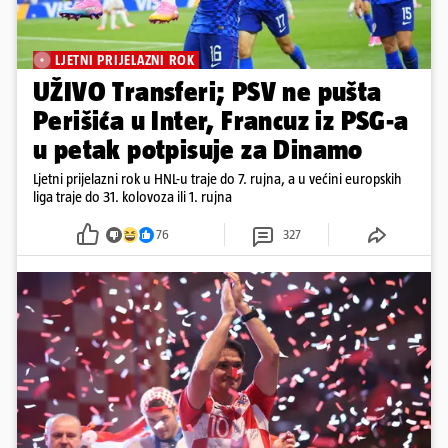
LJETNI PRIJELAZNI ROK
UŽIVO Transferi; PSV ne pušta
Perišića u Inter, Francuz iz PSG-a
u petak potpisuje za Dinamo
Ljetni prijelazni rok u HNL-u traje do 7. rujna, a u većini europskih
liga traje do 31. kolovoza ili 1. rujna
76
327