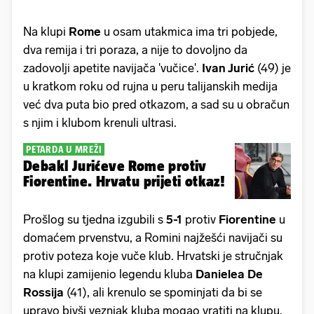
Na klupi
Rome
u osam utakmica ima tri pobjede,
dva remija i tri poraza, a nije to dovoljno da
zadovolji apetite navijača 'vučice'.
Ivan Jurić
(49) je
u kratkom roku od rujna u peru talijanskih medija
već dva puta bio pred otkazom, a sad su u obračun
s njim i klubom krenuli ultrasi.
PETARDA U MREŽI
Debakl Jurićeve Rome protiv
Fiorentine. Hrvatu prijeti otkaz!
Prošlog su tjedna izgubili s
5-1
protiv
Fiorentine
u
domaćem prvenstvu, a Romini najžešći navijači su
protiv poteza koje vuče klub. Hrvatski je stručnjak
na klupi zamijenio legendu kluba
Danielea De
Rossija
(41), ali krenulo se spominjati da bi se
upravo bivši veznjak kluba mogao vratiti na klupu.