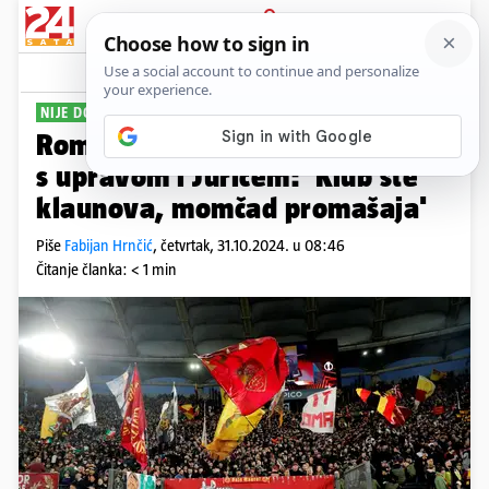
PRIJAVA
Sport
Komentari
0
NIJE DOBRO
Romini ultrasi krenuli u obračun
s upravom i Jurićem: 'Klub ste
klaunova, momčad promašaja'
Piše
Fabijan Hrnčić
,
četvrtak, 31.10.2024. u 08:46
Čitanje članka: < 1 min