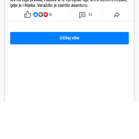
gdje je i Rijeka. Varaždin je završio avanturu
18
42
Učitaj više