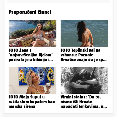
Preporučeni članci
FOTO Žena s
FOTO Toplinski val na
'najsavršenijim tijelom'
vrhuncu: Poznate
pozirala je u bikiniju i
Hrvatice znaju da je spas
pokazala svoje bujne
u minijaturnom bikiniju
obline...
FOTO Maja Šuput u
Viralni status: 'Da 91.
ružičastom kupaćem kao
nismo išli Hrvate
morska sirena
napadati tenkovima, ne
bi 95. bežali na
traktorima'