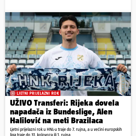
LJETNI PRIJELAZNI ROK
UŽIVO Transferi: Rijeka dovela
napadača iz Bundeslige, Alen
Halilović na meti Brazilaca
Ljetni prijelazni rok u HNL-u traje do 7. rujna, a u većini europskih
liga traje do 31. kolovoza ili 1. rujna