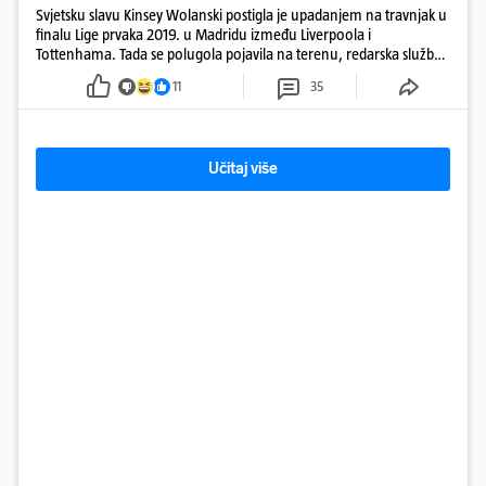
Svjetsku slavu Kinsey Wolanski postigla je upadanjem na travnjak u
finalu Lige prvaka 2019. u Madridu između Liverpoola i
Tottenhama. Tada se polugola pojavila na terenu, redarska služba
ju je lovila po travnjaku, a njezine fotografije obišle su svijet.
11
35
Učitaj više