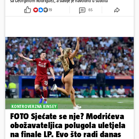
sa Georginom Rodriguez, a slavlje je navodno u subotu
19
65
KONTROVERZNA KINSEY
FOTO Sjećate se nje? Modrićeva
obožavateljica polugola uletjela
na finale LP. Evo što radi danas