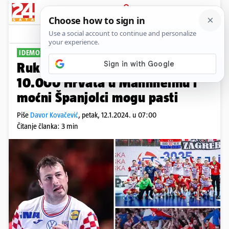
PRIJAVA
Sport
Komentari
1
IDEMO PO POBJEDU
PLUS+
Rukometaši, vi ste na redu! Uz
10.000 Hrvata u Mannheimu i
moćni Španjolci mogu pasti
Piše
Davor Kovačević
,
petak, 12.1.2024. u 07:00
Čitanje članka: 3 min