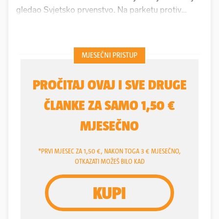
gledao Svjetsko prvenstvo
.
Na parketu protiv
Španjolske
Balić, Metličić, Lacković, Džomba...
Hrvatska
je već u četvrtfinalu Svjetskog prvenstva,
Lino Červar
mogao ih je i odmoriti. Ali Lino je
odlučio da neće kvariti atmosferu i spuštati brzinu,
da ćemo, nakon Maroka, Rusije, Koreje, Danske,
Mađarske i Češke, dobiti i Španjolce (29-28). I
stopostotni na Francusku u četvrtfinalu. Igrali smo
najbolji rukomet, ali namjerili se na krive. Francuzi
su nas poslali u razigravanje od petog do osmog
mjesta. Završili smo peti, dobivši Španjolce i drugi
put. A Domagoj Duvnjak baš je tada debitirao za
Hrvatsku...