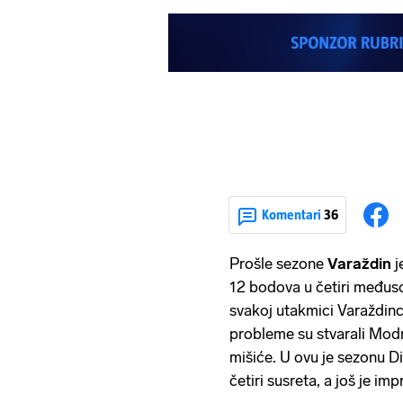
Komentari
36
Prošle sezone
Varaždin
j
12 bodova u četiri međusob
svakoj utakmici Varaždinci
probleme su stvarali Modri
mišiće. U ovu je sezonu D
četiri susreta, a još je imp