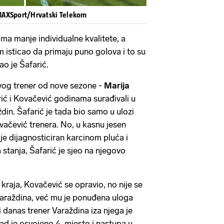
 MAXSport/Hrvatski Telekom
ma manje individualne kvalitete, a
 isticao da primaju puno golova i to su
ao je Šafarić.
vog trener od nove sezone -
Marija
rić i Kovačević godinama surađivali u
n. Šafarić je tada bio samo u ulozi
vačević trenera. No, u kasnu jesen
e dijagnosticiran karcinom pluća i
stanja, Šafarić je sjeo na njegovo
 kraja, Kovačević se opravio, no nije se
Varaždina, već mu je ponuđena uloga
 i danas trener Varaždina iza njega je
ad je osvojeno 4. mjesto i nastupa u