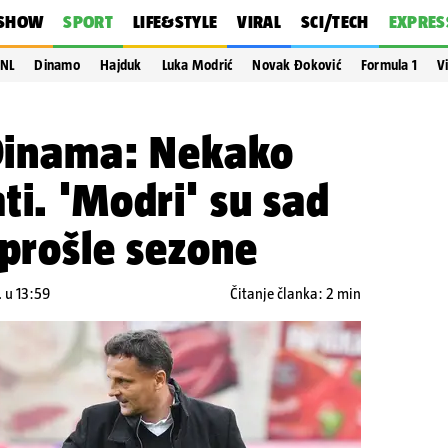
SHOW
SPORT
LIFE&STYLE
VIRAL
SCI/TECH
EXPRES
NL
Dinamo
Hajduk
Luka Modrić
Novak Đoković
Formula 1
V
 Dinama: Nekako
ti. 'Modri' su sad
 prošle sezone
. u 13:59
Čitanje članka: 2 min