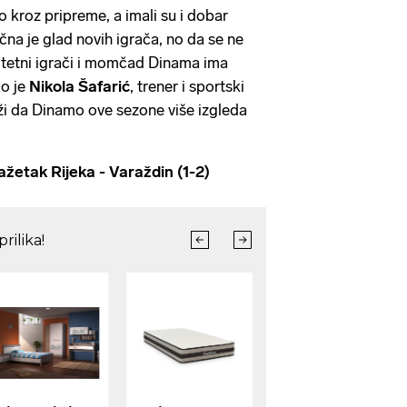
o kroz pripreme, a imali su i dobar
čna je glad novih igrača, no da se ne
litetni igrači i momčad Dinama ima
ao je
Nikola Šafarić
, trener i sportski
rži da Dinamo ove sezone više izgleda
tak Rijeka - Varaždin (1-2)