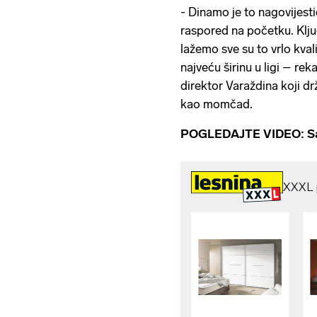
- Dinamo je to nagovijesti
raspored na početku. Klju
lažemo sve su to vrlo kva
najveću širinu u ligi – rek
direktor Varaždina koji d
kao momčad.
POGLEDAJTE VIDEO: Saže