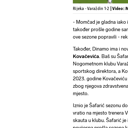
Rijeka - Varaždin 1-2
| Video:
- Momčad je gladna iako i
također prošle godine sam
ove sezone popravili - rek
Također, Dinamo ima i no
Kovačevića
. Baš su Šafa
Nogometnom klubu Varaždi
sportskog direktora, a Ko
2023. godine Kovačeviću j
zbog njegova zdravstvena 
mjesto.
Iznio je Šafarić sezonu do
vratio na mjesto trenera 
skauta u klubu. Šafarić je
povijesna prošla sezona k