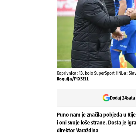
Koprivnica: 13. kolo SuperSport HNL-a: Sla
Rogulja/PIXSELL
Dodaj 24sata
Puno nam je značila pobjeda u Rije
i oni svoje loše strane. Dosta je ig
direktor Varaždina