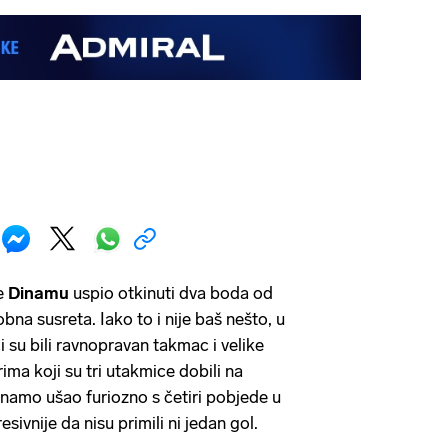
e
Dinamu
uspio otkinuti dva boda od
na susreta. Iako to i nije baš nešto, u
 su bili ravnopravan takmac i velike
ma koji su tri utakmice dobili na
inamo ušao furiozno s četiri pobjede u
resivnije da nisu primili ni jedan gol.