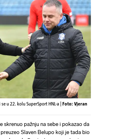
i se u 22. kolu SuperSport HNL-a |
Foto: Vjeran
ne skrenuo pažnju na sebe i pokazao da
je preuzeo Slaven Belupo koji je tada bio