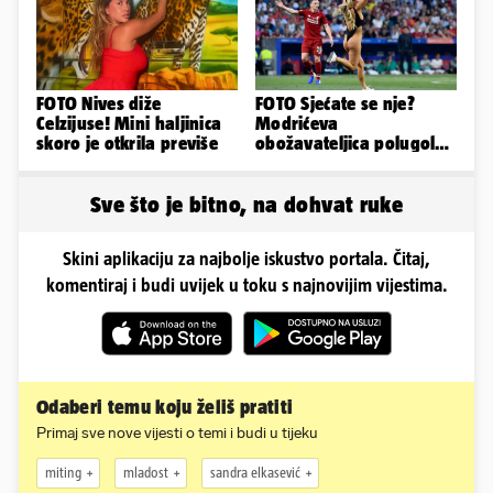
FOTO Nives diže
FOTO Sjećate se nje?
Celzijuse! Mini haljinica
Modrićeva
skoro je otkrila previše
obožavateljica polugola
uletjela na finale LP. Evo
što radi danas
Sve što je bitno, na dohvat ruke
Skini aplikaciju za najbolje iskustvo portala. Čitaj,
komentiraj i budi uvijek u toku s najnovijim vijestima.
Odaberi temu koju želiš pratiti
Primaj sve nove vijesti o temi i budi u tijeku
miting
mladost
sandra elkasević