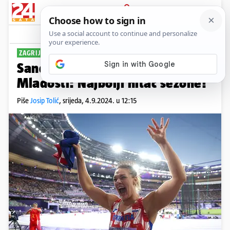
PRIJAVA
Sport
Komentari
6
ZAGRIJAVANJE ZA HANŽEK
Sandra uništila konkurenciju na
Mladosti: Najbolji hitac sezone!
Piše
Josip Tolić
,
srijeda, 4.9.2024. u 12:15