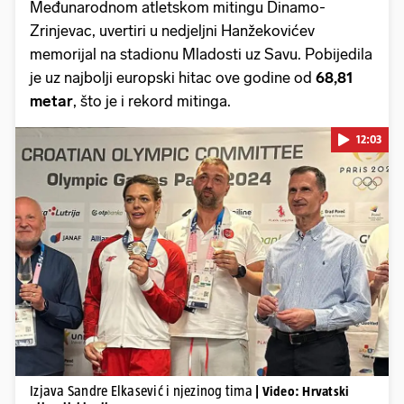
Međunarodnom atletskom mitingu Dinamo-
Zrinjevac, uvertiri u nedjeljni Hanžekovićev
memorijal na stadionu Mladosti uz Savu. Pobijedila
je uz najbolji europski hitac ove godine od
68,81
metar
, što je i rekord mitinga.
12:03
Pokretanje videa...
Izjava Sandre Elkasević i njezinog tima
| Video: Hrvatski