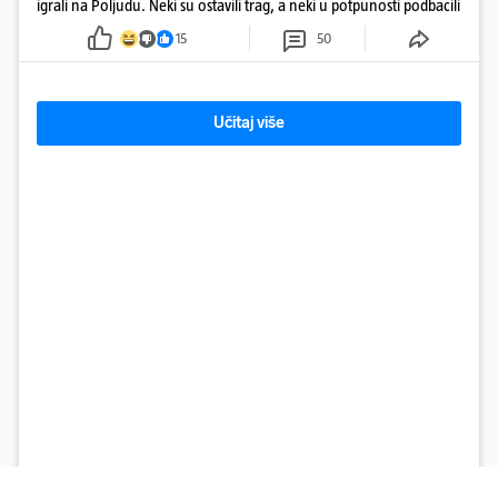
igrali na Poljudu. Neki su ostavili trag, a neki u potpunosti podbacili
15
50
Učitaj više