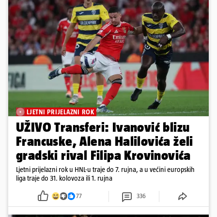
LJETNI PRIJELAZNI ROK
UŽIVO Transferi: Ivanović blizu
Francuske, Alena Halilovića želi
gradski rival Filipa Krovinovića
Ljetni prijelazni rok u HNL-u traje do 7. rujna, a u većini europskih
liga traje do 31. kolovoza ili 1. rujna
77
336