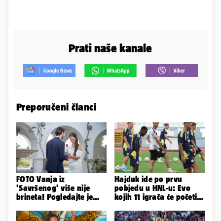
Prati naše kanale
Preporučeni članci
FOTO Vanja iz
Hajduk ide po prvu
'Savršenog' više nije
pobjedu u HNL-u: Evo
brineta! Pogledajte je
kojih 11 igrača će početi
sad
protiv Istre na Poljudu