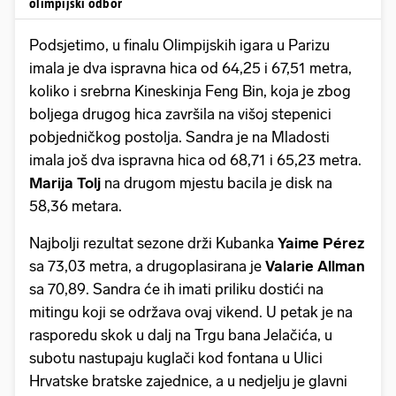
olimpijski odbor
Podsjetimo, u finalu Olimpijskih igara u Parizu
imala je dva ispravna hica od 64,25 i 67,51 metra,
koliko i srebrna Kineskinja Feng Bin, koja je zbog
boljega drugog hica završila na višoj stepenici
pobjedničkog postolja. Sandra je na Mladosti
imala još dva ispravna hica od 68,71 i 65,23 metra.
Marija Tolj
na drugom mjestu bacila je disk na
58,36 metara.
Najbolji rezultat sezone drži Kubanka
Yaime Pérez
sa 73,03 metra, a drugoplasirana je
Valarie Allman
sa 70,89. Sandra će ih imati priliku dostići na
mitingu koji se održava ovaj vikend. U petak je na
rasporedu skok u dalj na Trgu bana Jelačića, u
subotu nastupaju kuglači kod fontana u Ulici
Hrvatske bratske zajednice, a u nedjelju je glavni