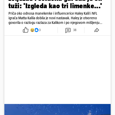
tuži: 'Izgleda kao tri limenke...'
Priča oko odnosa manekenke i influencerice Haley Kalil i NFL
igrača Matta Kalila dobila je novi nastavak. Haley je otvoreno
govorila o razlogu razlaza za Kalikom i po njegovom mišljenju
prešla granicu dobrog ukusa
3
38