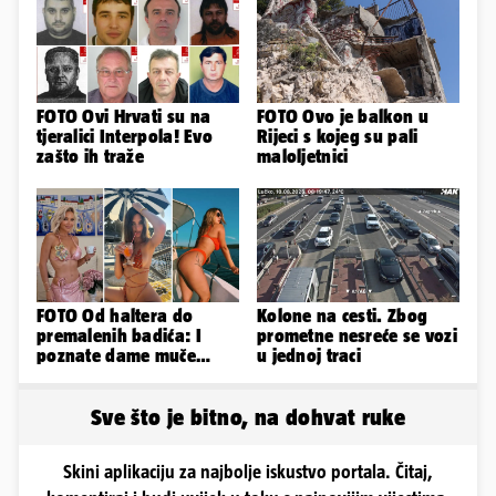
FOTO Ovi Hrvati su na
FOTO Ovo je balkon u
tjeralici Interpola! Evo
Rijeci s kojeg su pali
zašto ih traže
maloljetnici
FOTO Od haltera do
Kolone na cesti. Zbog
premalenih badića: I
prometne nesreće se vozi
poznate dame muče
u jednoj traci
vrućine, evo kako su
pozirale
Sve što je bitno, na dohvat ruke
Skini aplikaciju za najbolje iskustvo portala. Čitaj,