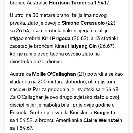
bronce Australac
Harrison Turner
sa 1:54.17.
U utrci na 50 metara prsno Italija ima novog
prvaka, zlato je osvojio
Simone Cerasuolo
(22)
sa 26.54, osam stotinki nakon njega na cilj je
stigao srebrni
Kiril Prigoda
(26.62), a 13 stotinki
zaostao je brončani Kinez
Haiyang Qin
(26.67),
koji je ranije ovog tjedna osvojio zlato na
dvostruko dužoj dionici.
Australka
Mollie O'Callaghan
(21) potvrdila se kao
vladarica na 200 metara slobodno, olimpijskom
naslovu iz Pariza pridodala je i svjetski sa 1:53.48.
Za O'Callaghan je ovo drugo svjetsko zlato u ovoj
disciplini jer je najbolja bila i prije dvije godine u
Fukuoki. Srebro je osvojila Kineskinja
Bingjie Li
sa 1:54.52, a broncu Amerikanka
Claire Weinstein
sa 1:54.67.