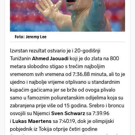
Foto: Jeremy Lee
Izvrstan rezultat ostvario je i 20-godišnji
Tunižanin
Ahmed Jaouadi
koji je do zlata na 800
metara slobodno stigao s trećim najboljim
vremenom svih vremena od 7:36.88 minuta, ali to je
ujedno i najbolje vrijeme otplivano u standardnim
kupaćim gaćicama jer se brže od ovoga plivalo
samo u famoznim poliuretanskim odijelima koja su
zabranjena prije više od 15 godina. Srebro i broncu
osvojili su Nijemci
Sven Schwarz
sa 7:39.96
i
Lukas Maertens
sa 7:40.19, dok je olimpijski
pobjednik iz Tokija otprije četiri godine