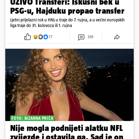
UŽIVO Transferi: Iskusni bek u
PSG-u, Hajduku propao transfer
Ljetni prijelazni rok u HNL-u traje do 7. rujna, a u većini europskih
liga traje do 31. kolovoza ili 1. rujna
77
339
FOTO: BIZARNA PRIČA
Nije mogla podnijeti alatku NFL
zvijezde i ostavila ga. Sad je on