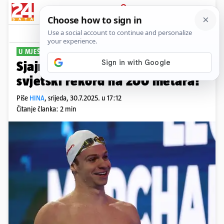
PRIJAVA
Sport
Komentari
0
U MJEŠOVITOM STILU
Sjajni Francuz postavio je novi
svjetski rekord na 200 metara!
Piše
HINA
,
srijeda, 30.7.2025. u 17:12
Čitanje članka: 2 min