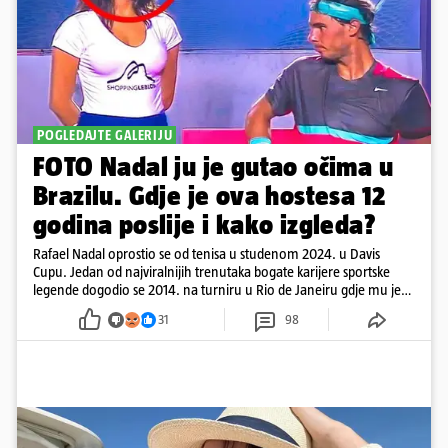
POGLEDAJTE GALERIJU
FOTO Nadal ju je gutao očima u
Brazilu. Gdje je ova hostesa 12
godina poslije i kako izgleda?
Rafael Nadal oprostio se od tenisa u studenom 2024. u Davis
Cupu. Jedan od najviralnijih trenutaka bogate karijere sportske
legende dogodio se 2014. na turniru u Rio de Janeiru gdje mu je
pažnju odvlačila ljepotica iza klupe
31
98