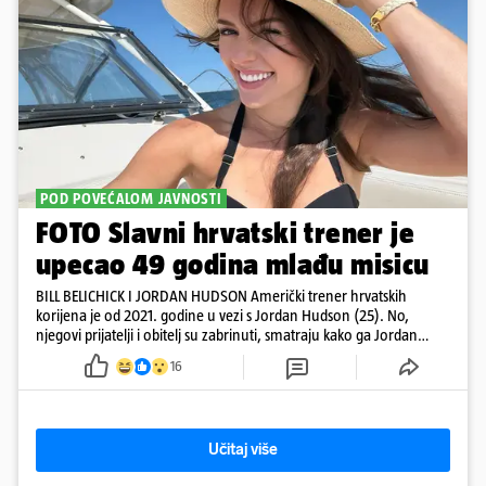
POD POVEĆALOM JAVNOSTI
FOTO Slavni hrvatski trener je
upecao 49 godina mlađu misicu
BILL BELICHICK I JORDAN HUDSON Američki trener hrvatskih
korijena je od 2021. godine u vezi s Jordan Hudson (25). No,
njegovi prijatelji i obitelj su zabrinuti, smatraju kako ga Jordan
kontrolira
16
Učitaj više