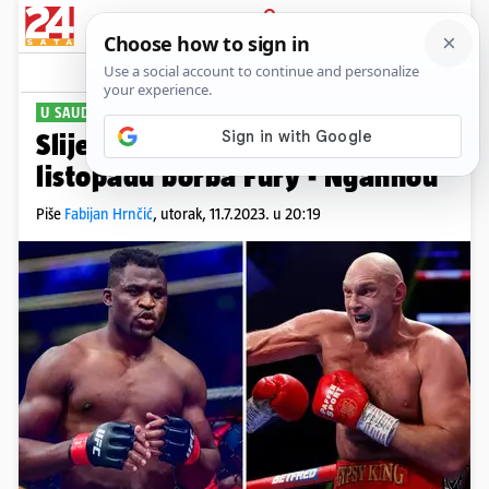
PRIJAVA
Sport
Komentari
4
U SAUDIJSKOJ ARABIJI
Slijedi boksački spektakl: U
listopadu borba Fury - Ngannou
Piše
Fabijan Hrnčić
,
utorak, 11.7.2023. u 20:19