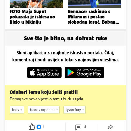
FOTO Maja Šuput
Bennacer raskinuo s
pokazala je isklesano
Milanom i postao
tijelo u bikiniju
slobodan igrač. Boban
ga želio zadržati u
Dinamu
Sve što je bitno, na dohvat ruke
Skini aplikaciju za najbolje iskustvo portala. Čitaj,
komentiraj i budi uvijek u toku s najnovijim vijestima.
Odaberi temu koju želiš pratiti
Primaj sve nove vijesti o temi i budi u tijeku
boks
francis ngannou
tyson fury
1
4