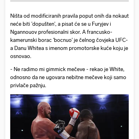
Ništa od modificiranih pravila poput onih da nokaut
neće biti 'dopušten', a pisat će se u Furyjev i
Ngannouov profesionalni skor. A francusko-
kamerunski borac 'bocnuo' je čelnog čovjeka UFC-
a Danu Whitea s imenom promotorske kuće koju je
osnovao.
- Ne radimo mi gimmick mečeve - rekao je White,
odnosno da ne ugovara nebitne mečeve koji samo
privlače pažnju.