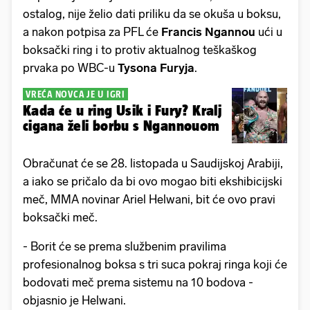
ostalog, nije želio dati priliku da se okuša u boksu,
a nakon potpisa za PFL će
Francis Ngannou
ući u
boksački ring i to protiv aktualnog teškaškog
prvaka po WBC-u
Tysona Furyja
.
VREĆA NOVCA JE U IGRI
Kada će u ring Usik i Fury? Kralj
cigana želi borbu s Ngannouom
Obračunat će se 28. listopada u Saudijskoj Arabiji,
a iako se pričalo da bi ovo mogao biti ekshibicijski
meč, MMA novinar Ariel Helwani, bit će ovo pravi
boksački meč.
- Borit će se prema službenim pravilima
profesionalnog boksa s tri suca pokraj ringa koji će
bodovati meč prema sistemu na 10 bodova -
objasnio je Helwani.