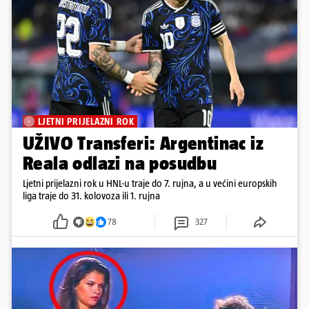
LJETNI PRIJELAZNI ROK
UŽIVO Transferi: Argentinac iz
Reala odlazi na posudbu
Ljetni prijelazni rok u HNL-u traje do 7. rujna, a u većini europskih
liga traje do 31. kolovoza ili 1. rujna
78
327