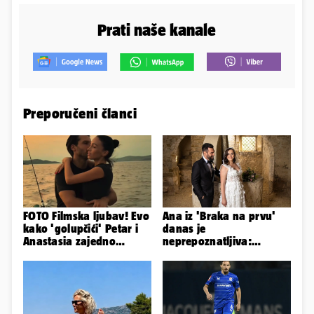
Prati naše kanale
Preporučeni članci
FOTO Filmska ljubav! Evo
Ana iz 'Braka na prvu'
kako 'golupčići' Petar i
danas je
Anastasia zajedno
neprepoznatljiva:
provode ljetne dane
Odselila je iz Hrvatske, a
ovako sad izgleda