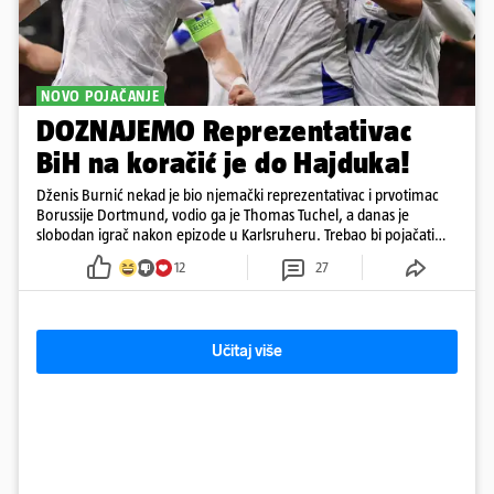
NOVO POJAČANJE
DOZNAJEMO Reprezentativac
BiH na koračić je do Hajduka!
Dženis Burnić nekad je bio njemački reprezentativac i prvotimac
Borussije Dortmund, vodio ga je Thomas Tuchel, a danas je
slobodan igrač nakon epizode u Karlsruheru. Trebao bi pojačati
konkurenciju u veznom redu
12
27
Učitaj više