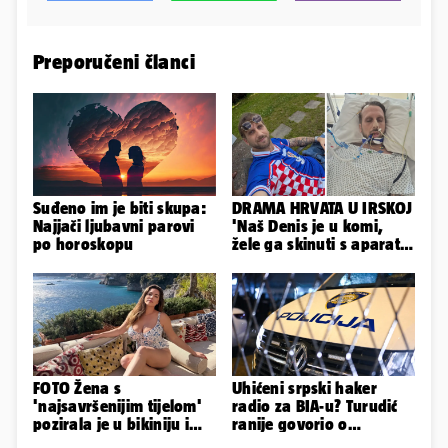
Preporučeni članci
Suđeno im je biti skupa:
DRAMA HRVATA U IRSKOJ
Najjači ljubavni parovi
'Naš Denis je u komi,
po horoskopu
žele ga skinuti s aparata!
Molim vas, pomozite'
FOTO Žena s
Uhićeni srpski haker
'najsavršenijim tijelom'
radio za BIA-u? Turudić
pozirala je u bikiniju i
ranije govorio o
pokazala svoje bujne
predmetu nacionalne