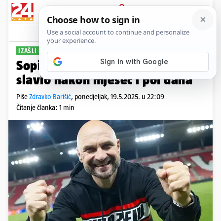
PRIJAVA
Sport
Komentari
0
IZAŠLI IZ KRIZE
Sopić prekinuo crni niz. Widzew
slavio nakon mjesec i pol dana
Piše
Zdravko Barišić
,
ponedjeljak, 19.5.2025. u 22:09
Čitanje članka: 1 min