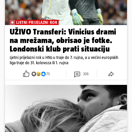
LJETNI PRIJELAZNI ROK
UŽIVO Transferi: Vinicius drami
na mrežama, obrisao je fotke.
Londonski klub prati situaciju
Ljetni prijelazni rok u HNL-u traje do 7. rujna, a u većini europskih
liga traje do 31. kolovoza ili 1. rujna
75
326