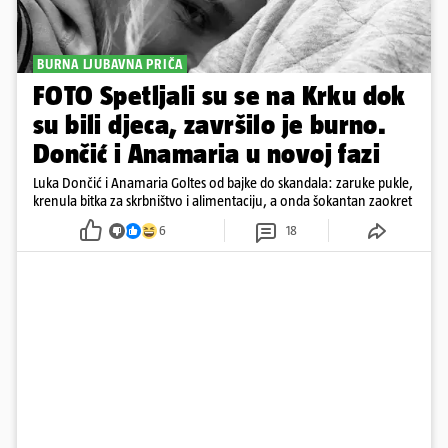
BURNA LJUBAVNA PRIČA
FOTO Spetljali su se na Krku dok
su bili djeca, završilo je burno.
Dončić i Anamaria u novoj fazi
Luka Dončić i Anamaria Goltes od bajke do skandala: zaruke pukle,
krenula bitka za skrbništvo i alimentaciju, a onda šokantan zaokret
6
18