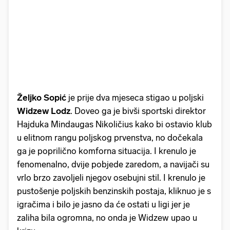
Željko Sopić
je prije dva mjeseca stigao u poljski
Widzew Lodz
. Doveo ga je bivši sportski direktor
Hajduka Mindaugas Nikoličius kako bi ostavio klub
u elitnom rangu poljskog prvenstva, no dočekala
ga je poprilično komforna situacija. I krenulo je
fenomenalno, dvije pobjede zaredom, a navijači su
vrlo brzo zavoljeli njegov osebujni stil. I krenulo je
pustošenje poljskih benzinskih postaja, kliknuo je s
igračima i bilo je jasno da će ostati u ligi jer je
zaliha bila ogromna, no onda je Widzew upao u