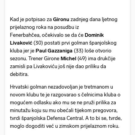
Kad je potpisao za
Gironu
zadnjeg dana ljetnog
prijelaznog roka na posudbu iz
Fenerbahčea, očekivalo se da će
Dominik
Livaković
(30) postati prvi golman španjolskog
kluba jer je
Paul Gazzaniga
(33) loše otvorio
sezonu. Trener Girone
Michel
(49) ima drukčije
zamisli pa Livakoviću još nije dao priliku da
debitira.
Hrvatski golman nezadovoljan je tretmanom u
novom klubu te je razgovarao s čelnicima kluba o
mogućem odlasku ako mu se ne pruži prilika za
minutažu koju su mu obećali tijekom pregovora,
tvrdi španjolska Defensa Central. A to bi se, tvrde,
moglo dogoditi već u zimskom prijelaznom roku.