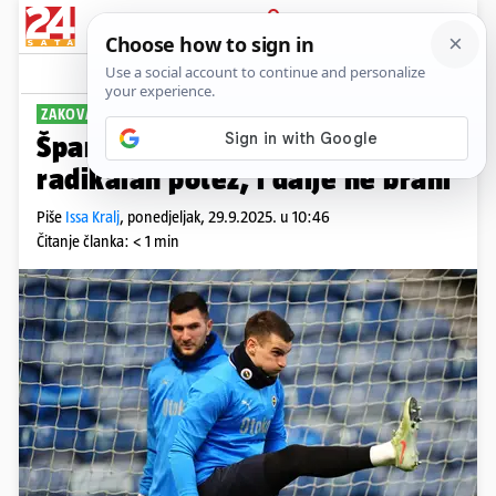
PRIJAVA
Sport
Komentari
17
ZAKOVAN NA KLUPI
Španjolci: Livaković spreman na
radikalan potez, i dalje ne brani
Piše
Issa Kralj
,
ponedjeljak, 29.9.2025. u 10:46
Čitanje članka: < 1 min