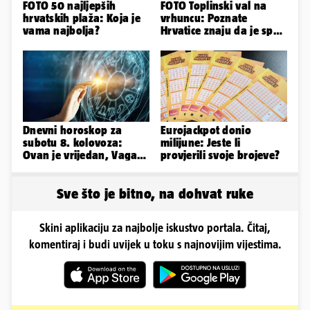
FOTO 50 najljepših
FOTO Toplinski val na
hrvatskih plaža: Koja je
vrhuncu: Poznate
vama najbolja?
Hrvatice znaju da je spas
u minijaturnom bikiniju
Dnevni horoskop za
Eurojackpot donio
subotu 8. kolovoza:
milijune: Jeste li
Ovan je vrijedan, Vaga
provjerili svoje brojeve?
uživa u izlascima...
Sve što je bitno, na dohvat ruke
Skini aplikaciju za najbolje iskustvo portala. Čitaj,
komentiraj i budi uvijek u toku s najnovijim vijestima.