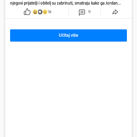
njegovi prijatelji i obitelj su zabrinuti, smatraju kako ga Jordan
kontrolira
18
11
Učitaj više