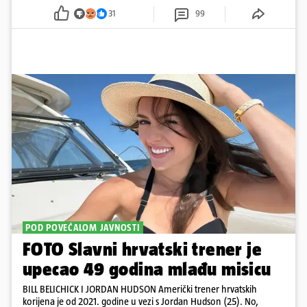
pažnju odvlačila ljepotica iza klupe
31
99
POD POVEĆALOM JAVNOSTI
FOTO Slavni hrvatski trener je
upecao 49 godina mlađu misicu
BILL BELICHICK I JORDAN HUDSON Američki trener hrvatskih
korijena je od 2021. godine u vezi s Jordan Hudson (25). No,