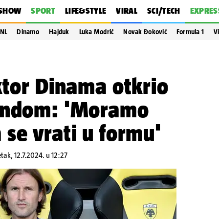
SHOW
SPORT
LIFE&STYLE
VIRAL
SCI/TECH
EXPRES
NL
Dinamo
Hajduk
Luka Modrić
Novak Đoković
Formula 1
V
ktor Dinama otkrio
vendom: 'Moramo
se vrati u formu'
tak, 12.7.2024. u 12:27