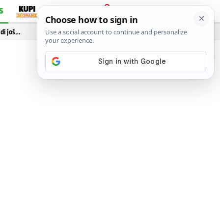
S
PRIJAVA
idi još…