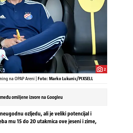
2
ning na OPAP Areni |
Foto: Marko Lukunic/PIXSELL
 među omiljene izvore na Googleu
neugodnu ozljedu, ali je veliki potencijal i
ba mu 15 do 20 utakmica ove jeseni i zime,