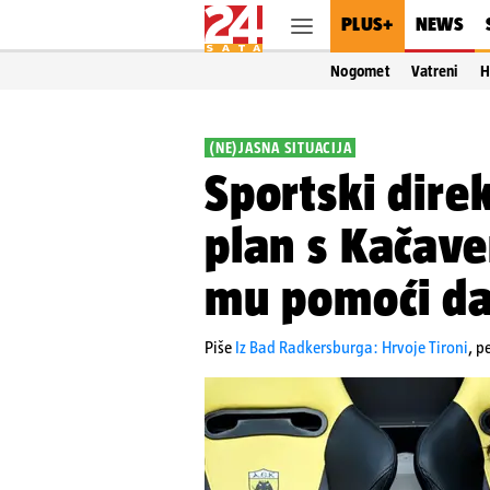
PLUS+
NEWS
Nogomet
Vatreni
H
(NE)JASNA SITUACIJA
Sportski dire
plan s Kača
mu pomoći da 
Piše
Iz Bad Radkersburga: Hrvoje Tironi
,
pe