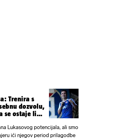
a: Trenira s
sebnu dozvolu,
 se ostaje li...
na Lukasovog potencijala, ali smo
smjeru ići njegov period prilagodbe