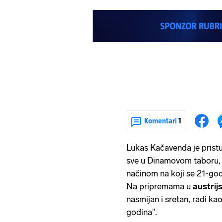
Komentari
1
Lukas Kačavenda je prist
sve u Dinamovom taboru, S
načinom na koji se 21-godi
Na pripremama u
austri
nasmijan i sretan, radi ka
godina".