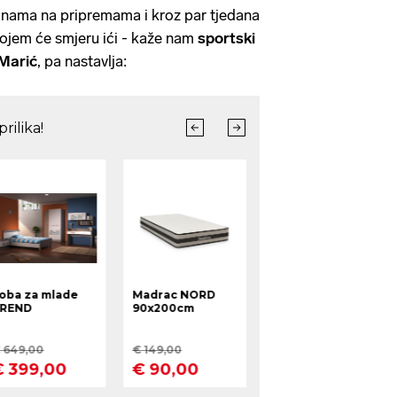
s nama na pripremama i kroz par tjedana
 kojem će smjeru ići - kaže nam
sportski
Marić
, pa nastavlja: