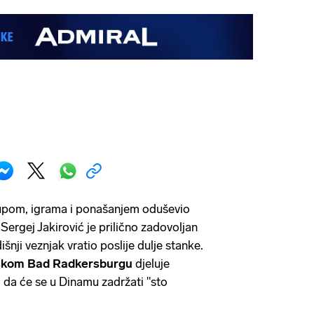
upom, igrama i ponašanjem oduševio
ergej Jakirović je prilično zadovoljan
šnji veznjak vratio poslije dulje stanke.
jskom Bad Radkersburgu
djeluje
o da će se u Dinamu zadržati "sto