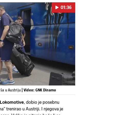
01:36
Pokretanje videa...
a u Austriju
| Video: GNK Dinamo
Lokomotive
, dobio je posebnu
" trenirao u Austriji. I njegova je