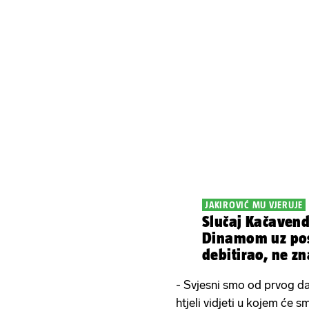
JAKIROVIĆ MU VJERUJE
Slučaj Kačavend
Dinamom uz po
debitirao, ne zna
- Svjesni smo od prvog da
htjeli vidjeti u kojem će 