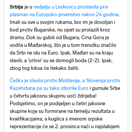
Srbija
je u
nedjelju u Leskovcu proslavila prvi
plasman na Europsko prvenstvo nakon 24 godine
.
Imali su sve u svojim rukama, bio im je dovoljan i
bod protiv Bugarske, no opet su prolazili kroz
dramu. Dok su gubili od Bugara, Crna Gora je
vodila u Mađarskoj, što je u tom trenutku značilo
da Srbi ne idu na Euro. Ipak, Mađari su na kraju
slavili, a 'orlovi' su se domogli boda (2-2). Ipak,
zbog tog kiksa će itekako žaliti.
Češka je slavila protiv Moldavije, a Slovenija protiv
Kazahstana pa su tako izborile Euro
i gurnule Srbe
u četvrtu jakosnu skupinu uoči ždrijeba!
Podsjetimo, on je podijeljen u četiri jakosne
skupine koje su formirane na temelju rezultata u
kvalifikacijama, a kuglica s imenom srpske
reprezentacije će se 2. prosinca naći u najslabijem