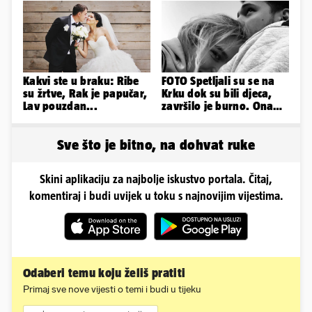
haljinici
Kakvi ste u braku: Ribe
FOTO Spetljali su se na
su žrtve, Rak je papučar,
Krku dok su bili djeca,
Lav pouzdan...
završilo je burno. Ona
sad želi 50 milijuna eura
Sve što je bitno, na dohvat ruke
Skini aplikaciju za najbolje iskustvo portala. Čitaj,
komentiraj i budi uvijek u toku s najnovijim vijestima.
Odaberi temu koju želiš pratiti
Primaj sve nove vijesti o temi i budi u tijeku