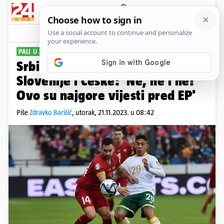
PRIJAVA
Sport
Komentari
10
PALI U ZADNJI POT
Srbi u očaju nakon pobjede
Slovenije i Češke: 'Ne, ne i ne!
Ovo su najgore vijesti pred EP'
Piše
Zdravko Barišić
,
utorak, 21.11.2023. u 08:42