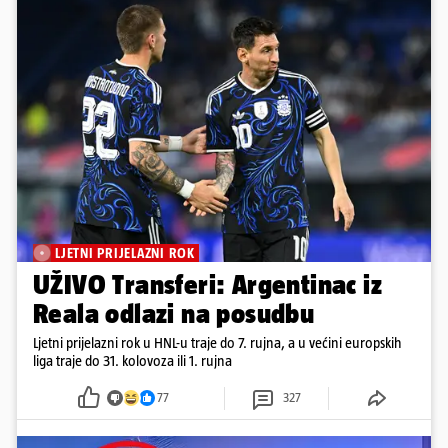
LJETNI PRIJELAZNI ROK
UŽIVO Transferi: Argentinac iz
Reala odlazi na posudbu
Ljetni prijelazni rok u HNL-u traje do 7. rujna, a u većini europskih
liga traje do 31. kolovoza ili 1. rujna
77
327