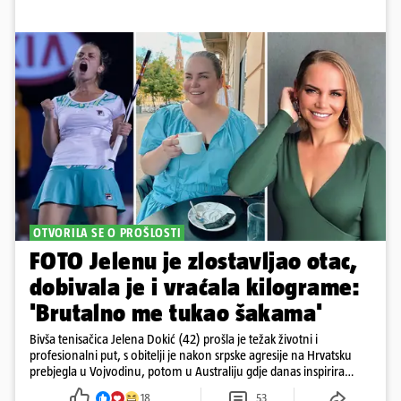
OTVORILA SE O PROŠLOSTI
FOTO Jelenu je zlostavljao otac,
dobivala je i vraćala kilograme:
'Brutalno me tukao šakama'
Bivša tenisačica Jelena Dokić (42) prošla je težak životni i
profesionalni put, s obitelji je nakon srpske agresije na Hrvatsku
prebjegla u Vojvodinu, potom u Australiju gdje danas inspirira
mnoge
18
53