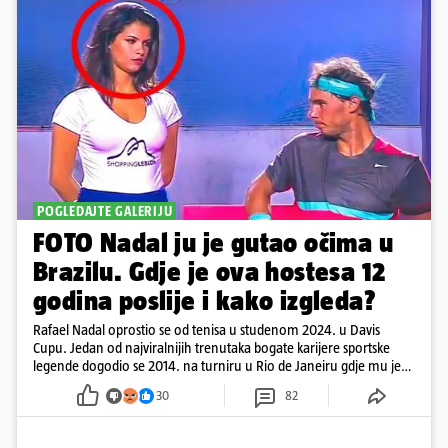
POGLEDAJTE GALERIJU
FOTO Nadal ju je gutao očima u
Brazilu. Gdje je ova hostesa 12
godina poslije i kako izgleda?
Rafael Nadal oprostio se od tenisa u studenom 2024. u Davis
Cupu. Jedan od najviralnijih trenutaka bogate karijere sportske
legende dogodio se 2014. na turniru u Rio de Janeiru gdje mu je
pažnju odvlačila ljepotica iza klupe
30
82