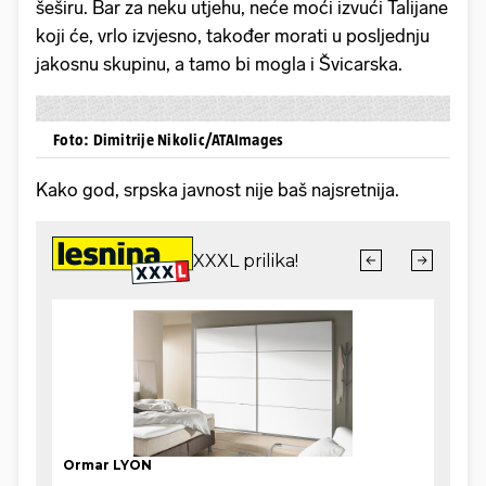
šeširu. Bar za neku utjehu, neće moći izvući Talijane
koji će, vrlo izvjesno, također morati u posljednju
jakosnu skupinu, a tamo bi mogla i Švicarska.
Foto: Dimitrije Nikolic/ATAImages
Kako god, srpska javnost nije baš najsretnija.