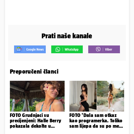
Prati naše kanale
Preporučeni članci
FOTO Grudnjaci su
FOTO 'Dala sam otkaz
precijenjeni: Halle Berry
kao programerka. Toliko
pokazala dekolte u
sam lijepa da su po meni
zavodljivoj satenskoj
napravili lutku'