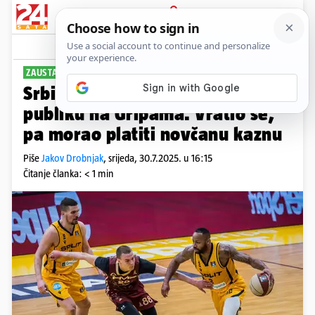
PRIJAVA
Sport
Komentari
2
ZAUSTAVLJEN NA GRANICI
Srbin dizao tri prsta i provocirao
publiku na Gripama. Vratio se,
pa morao platiti novčanu kaznu
Piše
Jakov Drobnjak
,
srijeda, 30.7.2025. u 16:15
Čitanje članka: < 1 min