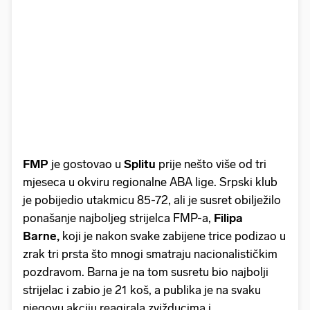
FMP
je gostovao u
Splitu
prije nešto više od tri
mjeseca u okviru regionalne ABA lige. Srpski klub
je pobijedio utakmicu 85-72, ali je susret obilježilo
ponašanje najboljeg strijelca FMP-a,
Filipa
Barne,
koji je nakon svake zabijene trice podizao u
zrak tri prsta što mnogi smatraju nacionalističkim
pozdravom. Barna je na tom susretu bio najbolji
strijelac i zabio je 21 koš, a publika je na svaku
njegovu akciju reagirala zvižducima i