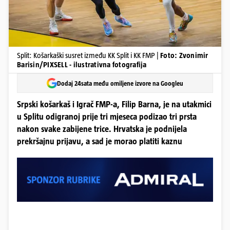
Split: Košarkaški susret između KK Split i KK FMP |
Foto: Zvonimir
Barisin/PIXSELL - ilustrativna fotografija
Dodaj 24sata među omiljene izvore na Googleu
Srpski košarkaš i Igrač FMP-a, Filip Barna, je na utakmici
u Splitu odigranoj prije tri mjeseca podizao tri prsta
nakon svake zabijene trice. Hrvatska je podnijela
prekršajnu prijavu, a sad je morao platiti kaznu