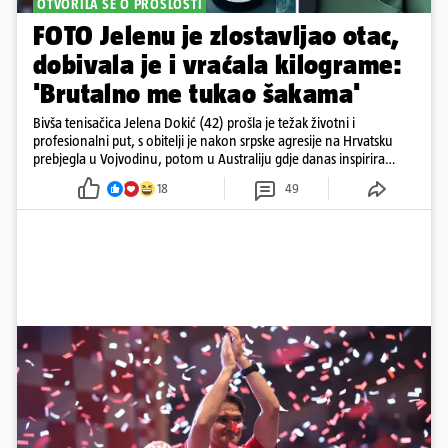
OTVORILA SE O PROŠLOSTI
FOTO Jelenu je zlostavljao otac,
dobivala je i vraćala kilograme:
'Brutalno me tukao šakama'
Bivša tenisačica Jelena Dokić (42) prošla je težak životni i
profesionalni put, s obitelji je nakon srpske agresije na Hrvatsku
prebjegla u Vojvodinu, potom u Australiju gdje danas inspirira
mnoge
18
49