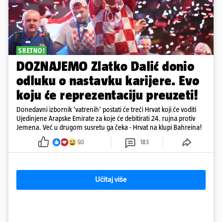
SRETNO!
DOZNAJEMO Zlatko Dalić donio
odluku o nastavku karijere. Evo
koju će reprezentaciju preuzeti!
Donedavni izbornik 'vatrenih' postati će treći Hrvat koji će voditi
Ujedinjene Arapske Emirate za koje će debitirati 24. rujna protiv
Jemena. Već u drugom susretu ga čeka - Hrvat na klupi Bahreina!
50
183
Učitaj više