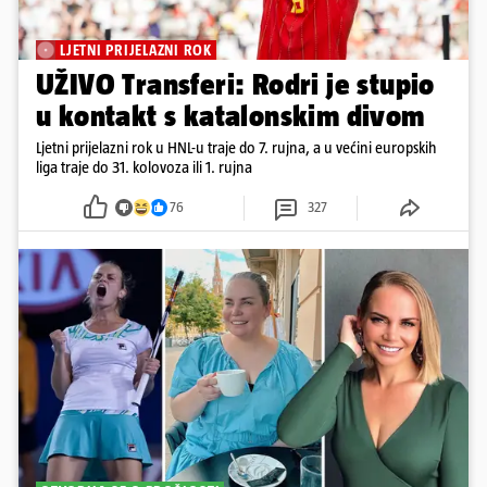
LJETNI PRIJELAZNI ROK
UŽIVO Transferi: Rodri je stupio
u kontakt s katalonskim divom
Ljetni prijelazni rok u HNL-u traje do 7. rujna, a u većini europskih
liga traje do 31. kolovoza ili 1. rujna
76
327