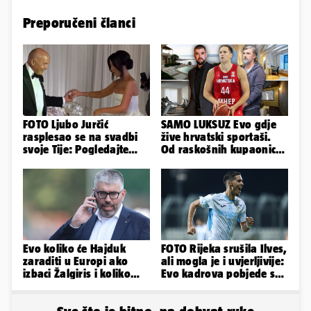
Preporučeni članci
FOTO Ljubo Jurčić
SAMO LUKSUZ Evo gdje
rasplesao se na svadbi
žive hrvatski sportaši.
svoje Tije: Pogledajte
Od raskošnih kupaonica
kako je izgledalo
pa do privatnog kina
vjenčanje...
Evo koliko će Hajduk
FOTO Rijeka srušila Ilves,
zaraditi u Europi ako
ali mogla je i uvjerljivije:
izbaci Žalgiris i koliko
Evo kadrova pobjede s
ako izbori ligašku fazu
Rujevice