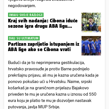
negodovanjem.
IMAJU SVOJE RAZLOGE
Kraj svih nadanja: Cibona iduće
sezone igra drugu ABA ligu...
DALI SU ULTIMATUM
Partizan zaprijetio istupanjem iz
ABA lige ako se Cibona vrati
Budući da je to neprimjerena gestikulacija,
hrvatsko pravosuđe je protiv Barne podnijelo
prekršajnu prijavu, ali mu je kazna uručena kada je
ponovo pokušao ući u Hrvatsku. Naime, srpski
košarkaš je na graničnom prijelazu Bajakovo
priveden te mu je uručena kazna u iznosu od 550
eura koju je platio te mu je dozvoljen nastavak
putovanja, javlja MUP Srbije.