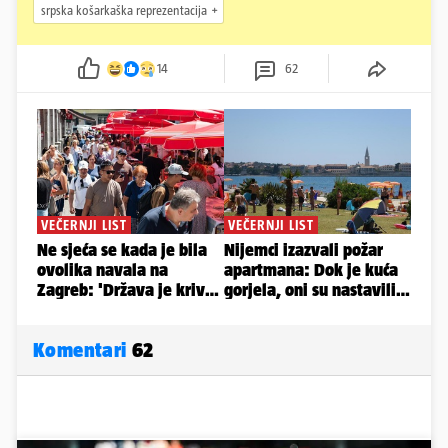
srpska košarkaška reprezentacija
14
62
Komentari
62