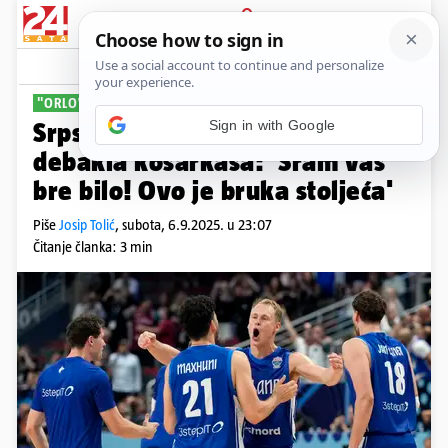
PRIJAVA
Sport
Komentari
62
"ORLOVI" RANO LETE KUĆI
Sign in with Google
Srpski mediji sipaju žuč nakon
debakla košarkaša: 'Sram vas
bre bilo! Ovo je bruka stoljeća'
Piše
Josip Tolić
,
subota, 6.9.2025. u 23:07
Čitanje članka: 3 min