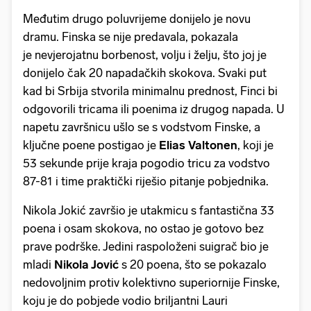
Međutim drugo poluvrijeme donijelo je novu
dramu. Finska se nije predavala, pokazala
je nevjerojatnu borbenost, volju i želju, što joj je
donijelo čak 20 napadačkih skokova. Svaki put
kad bi Srbija stvorila minimalnu prednost, Finci bi
odgovorili tricama ili poenima iz drugog napada. U
napetu završnicu ušlo se s vodstvom Finske, a
ključne poene postigao je
Elias Valtonen
, koji je
53 sekunde prije kraja pogodio tricu za vodstvo
87-81 i time praktički riješio pitanje pobjednika.
Nikola Jokić završio je utakmicu s fantastična 33
poena i osam skokova, no ostao je gotovo bez
prave podrške. Jedini raspoloženi suigrač bio je
mladi
Nikola Jović
s 20 poena, što se pokazalo
nedovoljnim protiv kolektivno superiornije Finske,
koju je do pobjede vodio briljantni Lauri