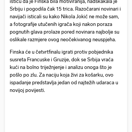
ističu da je Finska bila motiviranija, nadskakala je
Srbiju i pogodila čak 15 trica. Razočarani novinari i
navijači isticali su kako Nikola Jokić ne može sam,
a fotografije utučenih igrača koji nakon poraza
pognutih glava prolaze pored novinara najbolje su
oslikale razmjere ovog neočekivanog neuspjeha.
Finska će u četvrtfinalu igrati protiv pobjednika
susreta Francuske i Gruzije, dok se Srbija vraća
kući na bolno triježnjenje i analizu onoga što je
pošlo po zlu. Za naciju koja živi za košarku, ovo
ispadanje predstavlja jedan od najtežih udaraca u
novijoj povijesti.