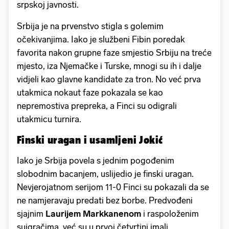
srpskoj javnosti.
Srbija je na prvenstvo stigla s golemim
očekivanjima. Iako je službeni Fibin poredak
favorita nakon grupne faze smjestio Srbiju na treće
mjesto, iza Njemačke i Turske, mnogi su ih i dalje
vidjeli kao glavne kandidate za tron. No već prva
utakmica nokaut faze pokazala se kao
nepremostiva prepreka, a Finci su odigrali
utakmicu turnira.
Finski uragan i usamljeni Jokić
Iako je Srbija povela s jednim pogođenim
slobodnim bacanjem, uslijedio je finski uragan.
Nevjerojatnom serijom 11-0 Finci su pokazali da se
ne namjeravaju predati bez borbe. Predvođeni
sjajnim
Laurijem Markkanenom
i raspoloženim
suigračima, već su u prvoj četvrtini imali