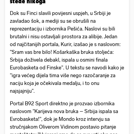
štede nikoga
Dok su Finci slavili povijesni uspjeh, u Srbiji je
zavladao šok, a mediji su se obrušili na
reprezentaciju i izbornika Pešića. Naslovi su bili
brutalni i nisu ostavljali prostora za alibije. Jedan
od najčitanijih portala, Kurir, izašao je s naslovom:
"Sram vas bre bilo! Košarkaška bruka stoljeća:
Srbija doživela debakl, ispala u osmini finala
Eurobasketa od Finske". U tekstu se navodi kako je
"igra većeg dijela tima više nego razočaranje za
naciju koja je očekivala medalju, i to onu
najsjajniju".
Portal B92 Sport direktno je prozvao izbornika
naslovom "Karijeva nova bruka – Srbija ispala sa
Evrobasketa!", dok je Mondo kroz intervju sa
stručnjakom Oliverom Vidinom postavio pitanje