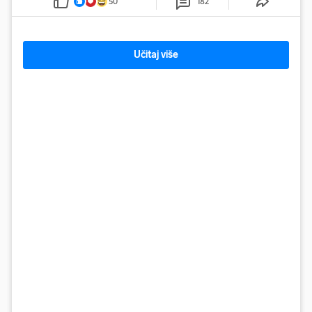
50
182
Učitaj više