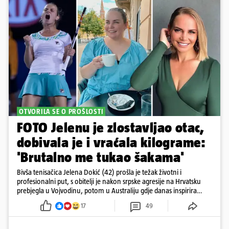
OTVORILA SE O PROŠLOSTI
FOTO Jelenu je zlostavljao otac,
dobivala je i vraćala kilograme:
'Brutalno me tukao šakama'
Bivša tenisačica Jelena Dokić (42) prošla je težak životni i
profesionalni put, s obitelji je nakon srpske agresije na Hrvatsku
prebjegla u Vojvodinu, potom u Australiju gdje danas inspirira
mnoge
17
49