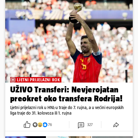
LJETNI PRIJELAZNI ROK
UŽIVO Transferi: Nevjerojatan
preokret oko transfera Rodrija!
Ljetni prijelazni rok u HNL-u traje do 7. rujna, a u većini europskih
liga traje do 31. kolovoza ili 1. rujna
76
327