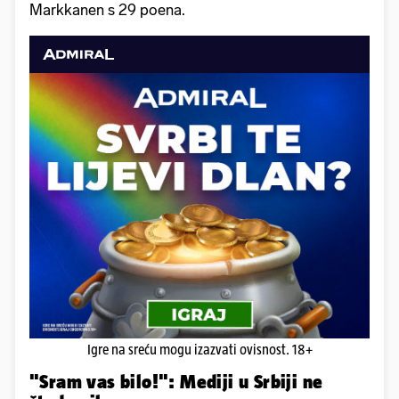
Markkanen s 29 poena.
Igre na sreću mogu izazvati ovisnost. 18+
"Sram vas bilo!": Mediji u Srbiji ne