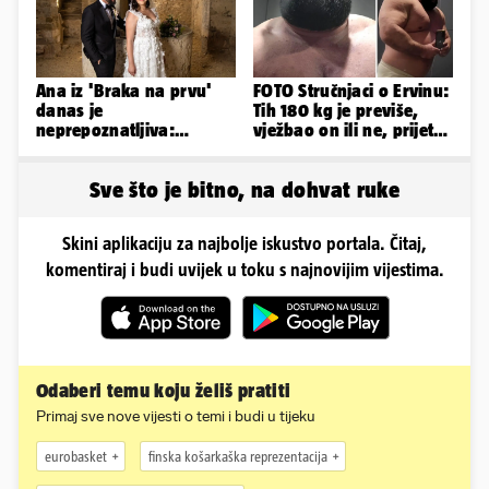
Ana iz 'Braka na prvu'
FOTO Stručnjaci o Ervinu:
danas je
Tih 180 kg je previše,
neprepoznatljiva:
vježbao on ili ne, prijete
Odselila je iz Hrvatske, a
mu mnoge komplikacije
ovako sad izgleda
Sve što je bitno, na dohvat ruke
Skini aplikaciju za najbolje iskustvo portala. Čitaj,
komentiraj i budi uvijek u toku s najnovijim vijestima.
Odaberi temu koju želiš pratiti
Primaj sve nove vijesti o temi i budi u tijeku
eurobasket
finska košarkaška reprezentacija