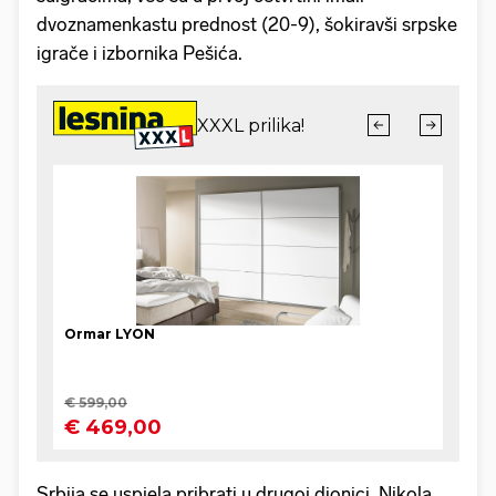
dvoznamenkastu prednost (20-9), šokiravši srpske
igrače i izbornika Pešića.
Srbija se uspjela pribrati u drugoj dionici. Nikola