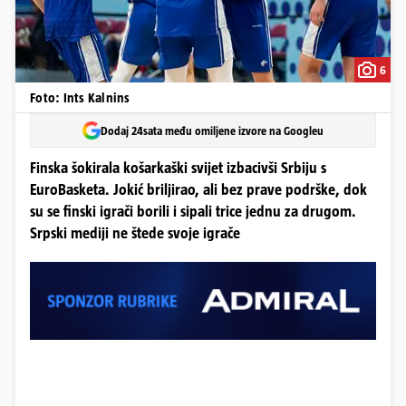
6
Foto: Ints Kalnins
Dodaj 24sata među omiljene izvore na Googleu
Finska šokirala košarkaški svijet izbacivši Srbiju s
EuroBasketa. Jokić briljirao, ali bez prave podrške, dok
su se finski igrači borili i sipali trice jednu za drugom.
Srpski mediji ne štede svoje igrače