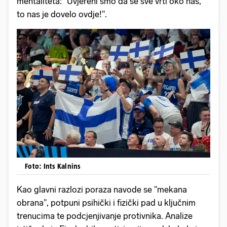
mentaliteta: "Uvjereni smo da se sve vrti oko nas,
to nas je dovelo ovdje!".
Foto: Ints Kalnins
Kao glavni razlozi poraza navode se "mekana
obrana", potpuni psihički i fizički pad u ključnim
trenucima te podcjenjivanje protivnika. Analize