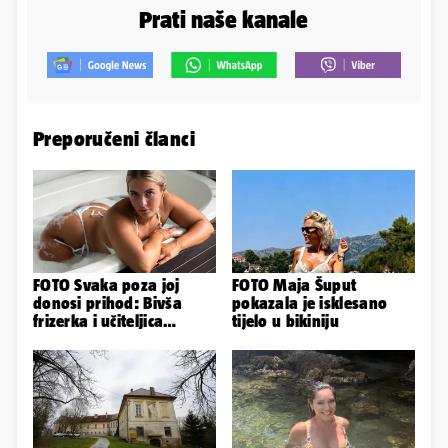
Prati naše kanale
Preporučeni članci
FOTO Svaka poza joj
FOTO Maja Šuput
donosi prihod: Bivša
pokazala je isklesano
frizerka i učiteljica
tijelo u bikiniju
oblinama je zapalila
Instagram