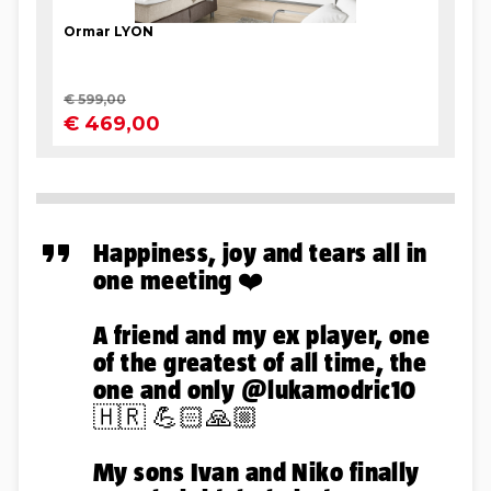
Happiness, joy and tears all in
one meeting ❤️
A friend and my ex player, one
of the greatest of all time, the
one and only
@lukamodric10
🇭🇷 💪🏻🙏🏼
My sons Ivan and Niko finally