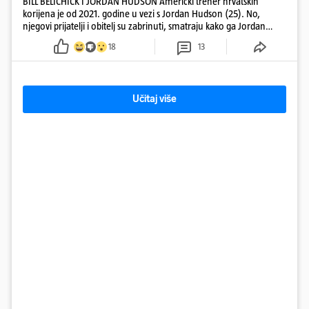
BILL BELICHICK I JORDAN HUDSON Američki trener hrvatskih
korijena je od 2021. godine u vezi s Jordan Hudson (25). No,
njegovi prijatelji i obitelj su zabrinuti, smatraju kako ga Jordan
kontrolira
18
13
Učitaj više