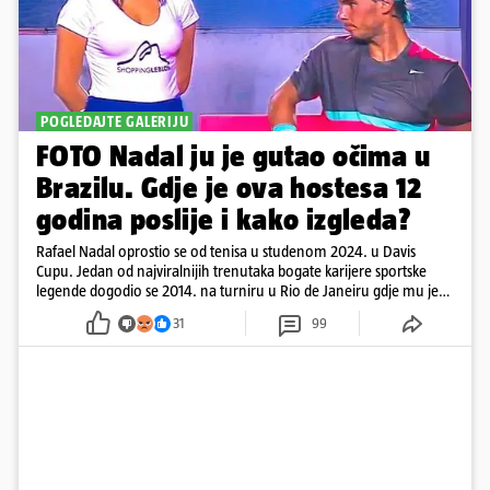
POGLEDAJTE GALERIJU
FOTO Nadal ju je gutao očima u
Brazilu. Gdje je ova hostesa 12
godina poslije i kako izgleda?
Rafael Nadal oprostio se od tenisa u studenom 2024. u Davis
Cupu. Jedan od najviralnijih trenutaka bogate karijere sportske
legende dogodio se 2014. na turniru u Rio de Janeiru gdje mu je
pažnju odvlačila ljepotica iza klupe
31
99