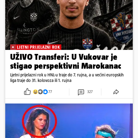
LJETNI PRIJELAZNI ROK
UŽIVO Transferi: U Vukovar je
stigao perspektivni Marokanac
Ljetni prijelazni rok u HNL-u traje do 7. rujna, a u većini europskih
liga traje do 31. kolovoza ili 1. rujna
77
327