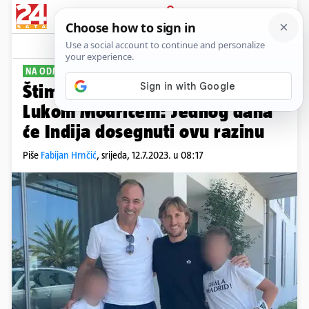
PRIJAVA
Sport
Komentari
23
NA ODMORU
Štimac i sinovi fotografirali se s
Lukom Modrićem: Jednog dana
će Indija dosegnuti ovu razinu
Piše
Fabijan Hrnčić
,
srijeda, 12.7.2023. u 08:17