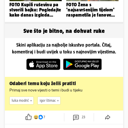
FOTO Kupili ruševinu pa
FOTO Žena s
stvorili bajku: Pogledajte
'najsavršenijim tijelom'
kako danas izgleda
raspametila je fanove
dvorac u Zagorju
zaigranim fotkama iz
plićaka
Sve što je bitno, na dohvat ruke
Skini aplikaciju za najbolje iskustvo portala. Čitaj,
komentiraj i budi uvijek u toku s najnovijim vijestima.
Odaberi temu koju želiš pratiti
Primaj sve nove vijesti o temi i budi u tijeku
luka modrić
igor štimac
7
23