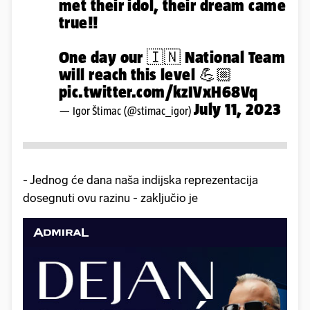
met their idol, their dream came
true!!
One day our 🇮🇳 National Team
will reach this level 💪🏼
pic.twitter.com/kzIVxH68Vq
July 11, 2023
— Igor Štimac (@stimac_igor)
- Jednog će dana naša indijska reprezentacija
dosegnuti ovu razinu - zaključio je