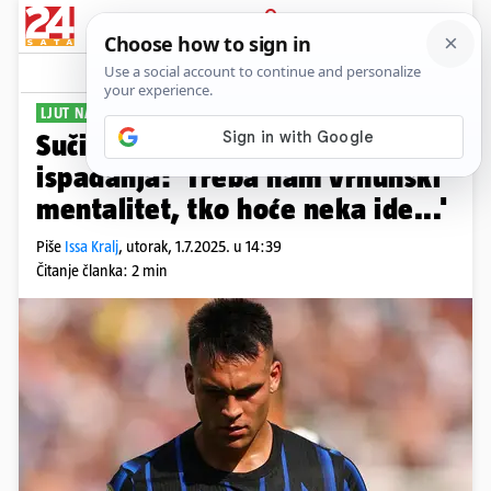
PRIJAVA
Sport
Komentari
7
LJUT NAKON PORAZA
Sučićev suigrač bijesan nakon
ispadanja: 'Treba nam vrhunski
mentalitet, tko hoće neka ide...'
Piše
Issa Kralj
,
utorak, 1.7.2025. u 14:39
Čitanje članka: 2 min