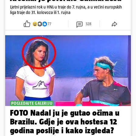
Ljetni prijelazni rok u HNL-u traje do 7. rujna, a u većini europskih
liga traje do 31. kolovoza ili 1. rujna
77
328
POGLEDAJTE GALERIJU
FOTO Nadal ju je gutao očima u
Brazilu. Gdje je ova hostesa 12
godina poslije i kako izgleda?