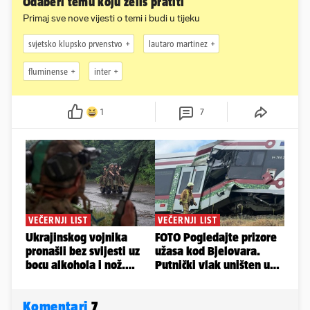
Odaberi temu koju želiš pratiti
Primaj sve nove vijesti o temi i budi u tijeku
svjetsko klupsko prvenstvo
lautaro martinez
fluminense
inter
1
7
Komentari
7