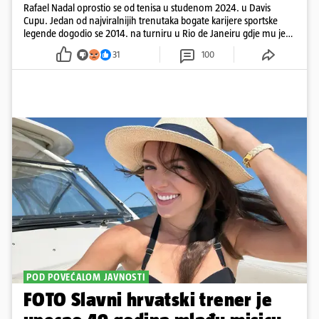
Rafael Nadal oprostio se od tenisa u studenom 2024. u Davis
Cupu. Jedan od najviralnijih trenutaka bogate karijere sportske
legende dogodio se 2014. na turniru u Rio de Janeiru gdje mu je
pažnju odvlačila ljepotica iza klupe
31
100
POD POVEĆALOM JAVNOSTI
FOTO Slavni hrvatski trener je