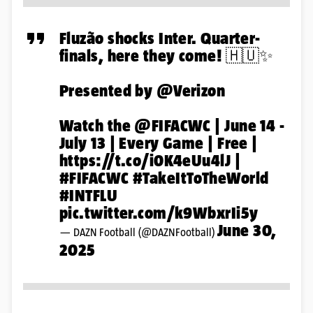
Fluzão shocks Inter. Quarter-
finals, here they come! 🇭🇺✨
Presented by
@Verizon
Watch the
@FIFACWC
| June 14 -
July 13 | Every Game | Free |
https://t.co/i0K4eUu4lJ
|
#FIFACWC
#TakeItToTheWorld
#INTFLU
pic.twitter.com/k9WbxrIi5y
June 30,
— DAZN Football (@DAZNFootball)
2025