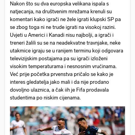
Nakon što su dva europska velikana ispala s
natjecanja, na društvenim mrežama krenuli su
komentari kako igrači ne žele igrati klupski SP pa
se zbog toga ni ne trude igrati na visokoj razini.
Uvjeti u Americi i Kanadi nisu najbolji, a igrači i
treneri žalili su se na neadekvatne travnjake, neke
utakmice igraju se u ranijem terminu koji odgovara
televizijskim postajama pa su igrači izloženi
visokim temperaturama i nesnosnim vrućinama.
Već prije početka prvenstva pričalo se kako je
interes gledatelja jako mali i da nije prodano
dovoljno ulaznica, a čak iih je Fifa prodavala
studentima po niskim cijenama.