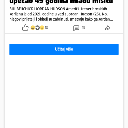
upecao 49 godina mlađu misicu
BILL BELICHICK I JORDAN HUDSON Američki trener hrvatskih
korijena je od 2021. godine u vezi s Jordan Hudson (25). No,
njegovi prijatelji i obitelj su zabrinuti, smatraju kako ga Jordan
kontrolira
18
13
Učitaj više