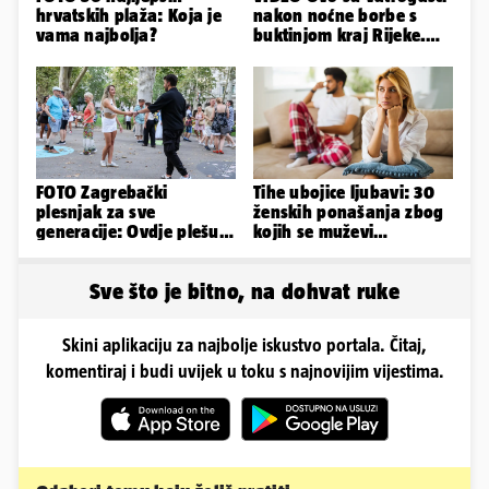
hrvatskih plaža: Koja je
nakon noćne borbe s
vama najbolja?
buktinjom kraj Rijeke.
Izgorjelo 9,5 hektara
FOTO Zagrebački
Tihe ubojice ljubavi: 30
plesnjak za sve
ženskih ponašanja zbog
generacije: Ovdje plešu
kojih se muževi
baš svi
emocionalno distanciraju
Sve što je bitno, na dohvat ruke
Skini aplikaciju za najbolje iskustvo portala. Čitaj,
komentiraj i budi uvijek u toku s najnovijim vijestima.