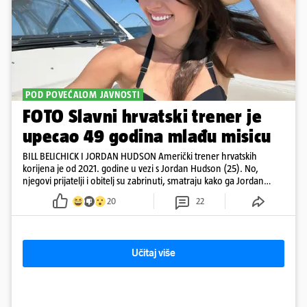
POD POVEĆALOM JAVNOSTI
FOTO Slavni hrvatski trener je
upecao 49 godina mlađu misicu
BILL BELICHICK I JORDAN HUDSON Američki trener hrvatskih
korijena je od 2021. godine u vezi s Jordan Hudson (25). No,
njegovi prijatelji i obitelj su zabrinuti, smatraju kako ga Jordan
kontrolira
20
22
Učitaj više