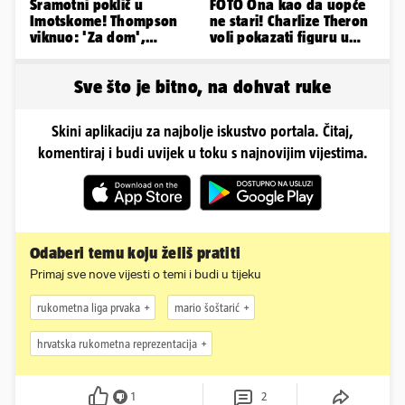
Sramotni poklič u
FOTO Ona kao da uopće
Imotskome! Thompson
ne stari! Charlize Theron
viknuo: 'Za dom',
voli pokazati figuru u
publika odgovorila:
golišavim izdanjima...
'Spremni'
Sve što je bitno, na dohvat ruke
Skini aplikaciju za najbolje iskustvo portala. Čitaj,
komentiraj i budi uvijek u toku s najnovijim vijestima.
Odaberi temu koju želiš pratiti
Primaj sve nove vijesti o temi i budi u tijeku
rukometna liga prvaka
mario šoštarić
hrvatska rukometna reprezentacija
1
2