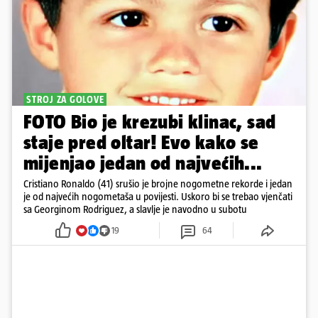
STROJ ZA GOLOVE
FOTO Bio je krezubi klinac, sad
staje pred oltar! Evo kako se
mijenjao jedan od najvećih...
Cristiano Ronaldo (41) srušio je brojne nogometne rekorde i jedan
je od najvećih nogometaša u povijesti. Uskoro bi se trebao vjenčati
sa Georginom Rodriguez, a slavlje je navodno u subotu
19
64