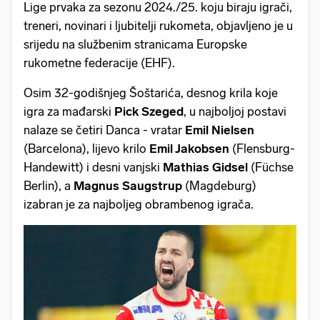
Lige prvaka za sezonu 2024./25. koju biraju igrači,
treneri, novinari i ljubitelji rukometa, objavljeno je u
srijedu na službenim stranicama Europske
rukometne federacije (EHF).
Osim 32-godišnjeg Šoštarića, desnog krila koje
igra za mađarski
Pick Szeged
, u najboljoj postavi
nalaze se četiri Danca - vratar
Emil Nielsen
(Barcelona), lijevo krilo
Emil Jakobsen
(Flensburg-
Handewitt) i desni vanjski
Mathias Gidsel
(Füchse
Berlin), a
Magnus Saugstrup
(Magdeburg)
izabran je za najboljeg obrambenog igrača.