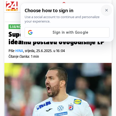
PRIJAVA
Sport
Komentari
2
SJAJNO KRILO
Super Mario! Šoštarić izabran u
idealnu postavu ovogodišnje LP
Piše
HINA
,
srijeda, 25.6.2025. u 16:04
Čitanje članka: 1 min