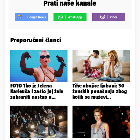
Prati naše kanale
Preporučeni članci
FOTO Tko je Jelena
Tihe ubojice ljubavi: 30
Karleuša i zašto joj žele
ženskih ponašanja zbog
zabraniti nastup u
kojih se muževi
Vodicama? Evo što je
emocionalno distanciraju
govorila...