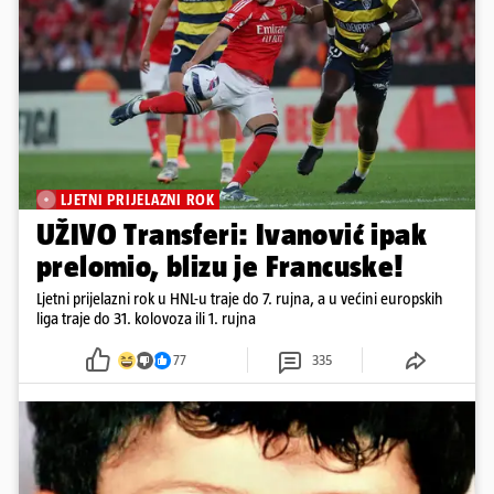
LJETNI PRIJELAZNI ROK
UŽIVO Transferi: Ivanović ipak
prelomio, blizu je Francuske!
Ljetni prijelazni rok u HNL-u traje do 7. rujna, a u većini europskih
liga traje do 31. kolovoza ili 1. rujna
77
335