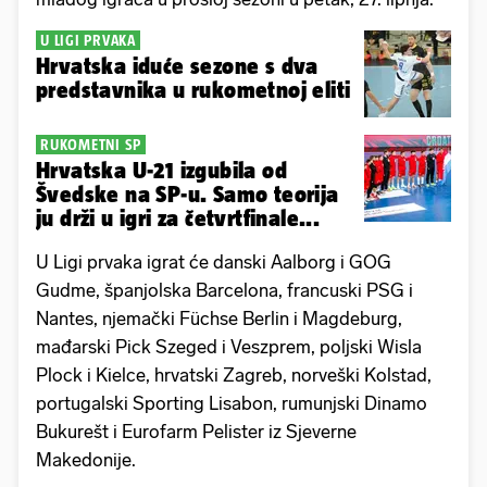
U LIGI PRVAKA
Hrvatska iduće sezone s dva
predstavnika u rukometnoj eliti
RUKOMETNI SP
Hrvatska U-21 izgubila od
Švedske na SP-u. Samo teorija
ju drži u igri za četvrtfinale...
U Ligi prvaka igrat će danski Aalborg i GOG
Gudme, španjolska Barcelona, ​​francuski PSG i
Nantes, njemački Füchse Berlin i Magdeburg,
mađarski Pick Szeged i Veszprem, poljski Wisla
Plock i Kielce, hrvatski Zagreb, norveški Kolstad,
portugalski Sporting Lisabon, rumunjski Dinamo
Bukurešt i Eurofarm Pelister iz Sjeverne
Makedonije.