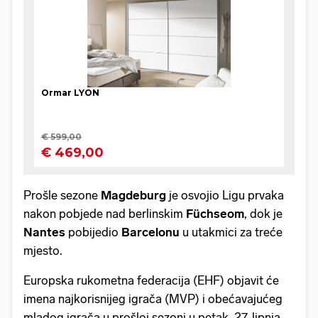
Prošle sezone
Magdeburg
je osvojio Ligu prvaka
nakon pobjede nad berlinskim
Füchseom
, dok je
Nantes
pobijedio
Barcelonu
u utakmici za treće
mjesto.
Europska rukometna federacija (EHF) objavit će
imena najkorisnijeg igrača (MVP) i obećavajućeg
mladog igrača u prošloj sezoni u petak, 27. lipnja.