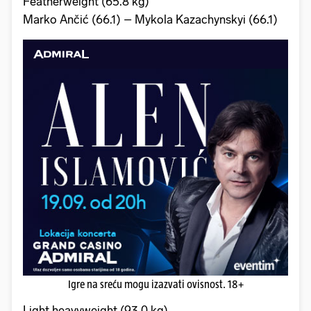
Featherweight (65.8 kg)
Marko Ančić (66.1) – Mykola Kazachynskyi (66.1)
Igre na sreću mogu izazvati ovisnost. 18+
Light heavyweight (93.0 kg)