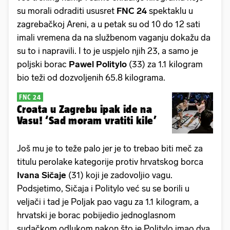
su morali odraditi ususret
FNC 24
spektaklu u
zagrebačkoj Areni, a u petak su od 10 do 12 sati
imali vremena da na službenom vaganju dokažu da
su to i napravili. I to je uspjelo njih 23, a samo je
poljski borac
Pawel Politylo
(33) za 1.1 kilogram
bio teži od dozvoljenih 65.8 kilograma.
FNC 24
Croata u Zagrebu ipak ide na
Vasu! ‘Sad moram vratiti kile’
Još mu je to teže palo jer je to trebao biti meč za
titulu perolake kategorije protiv hrvatskog borca
Ivana Sičaje
(31) koji je zadovoljio vagu.
Podsjetimo, Sičaja i Politylo već su se borili u
veljači i tad je Poljak pao vagu za 1.1 kilogram, a
hrvatski je borac pobijedio jednoglasnom
sudačkom odlukom nakon što je Politylo imao dva