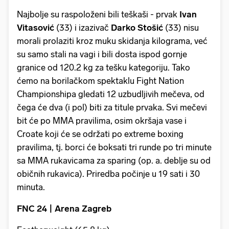
Najbolje su raspoloženi bili teškaši - prvak
Ivan
Vitasović
(33) i izazivač
Darko Stošić
(33) nisu
morali prolaziti kroz muku skidanja kilograma, već
su samo stali na vagi i bili dosta ispod gornje
granice od 120.2 kg za tešku kategoriju. Tako
ćemo na borilačkom spektaklu Fight Nation
Championshipa gledati 12 uzbudljivih mečeva, od
čega će dva (i pol) biti za titule prvaka. Svi mečevi
bit će po MMA pravilima, osim okršaja vase i
Croate koji će se održati po extreme boxing
pravilima, tj. borci će boksati tri runde po tri minute
sa MMA rukavicama za sparing (op. a. deblje su od
običnih rukavica). Priredba počinje u 19 sati i 30
minuta.
FNC 24 | Arena Zagreb