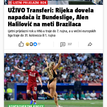
LJETNI PRIJELAZNI ROK
UŽIVO Transferi: Rijeka dovela
napadača iz Bundeslige, Alen
Halilović na meti Brazilaca
Ljetni prijelazni rok u HNL-u traje do 7. rujna, a u većini europskih
liga traje do 31. kolovoza ili 1. rujna
77
337
KONTROVERZNA KINSEY