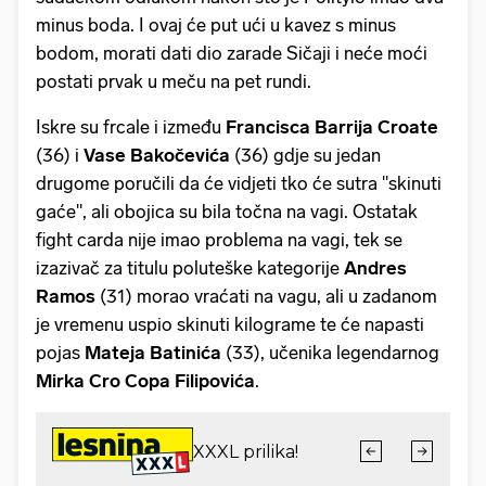
minus boda. I ovaj će put ući u kavez s minus
bodom, morati dati dio zarade Sičaji i neće moći
postati prvak u meču na pet rundi.
Iskre su frcale i između
Francisca Barrija Croate
(36) i
Vase Bakočevića
(36) gdje su jedan
drugome poručili da će vidjeti tko će sutra "skinuti
gaće", ali obojica su bila točna na vagi. Ostatak
fight carda nije imao problema na vagi, tek se
izazivač za titulu poluteške kategorije
Andres
Ramos
(31) morao vraćati na vagu, ali u zadanom
je vremenu uspio skinuti kilograme te će napasti
pojas
Mateja Batinića
(33), učenika legendarnog
Mirka Cro Copa Filipovića
.