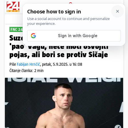
PRIJAVA
Sport
Komentari
1
FNC 24
Suze na vaganju: Poljak je opet
'pao' vagu, neće moći osvojiti
pojas, ali bori se protiv Sičaje
Piše
Fabijan Hrnčić
,
petak, 5.9.2025. u 16:08
Čitanje članka: 2 min