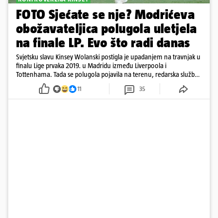
FOTO Sjećate se nje? Modrićeva
obožavateljica polugola uletjela
na finale LP. Evo što radi danas
Svjetsku slavu Kinsey Wolanski postigla je upadanjem na travnjak u
finalu Lige prvaka 2019. u Madridu između Liverpoola i
Tottenhama. Tada se polugola pojavila na terenu, redarska služba
ju je lovila po travnjaku, a njezine fotografije obišle su svijet.
11
35