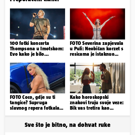
100 fotki koncerta
FOTO Severina zapjevala
Thompsona u Imotskom:
u Puli: Neobičan korzet s
Evo kako je bilo...
resicama je istaknuo
njezine vitke noge...
FOTO Coco, gdje su ti
Kako horoskopski
tangice? Supruga
znakovi truju svoje veze:
slavnog repera fotkala
Bik vas tretira kao
se ispred auta i pokazala
vlasništvo, Jarcu je veza
sve
ugovor
Sve što je bitno, na dohvat ruke