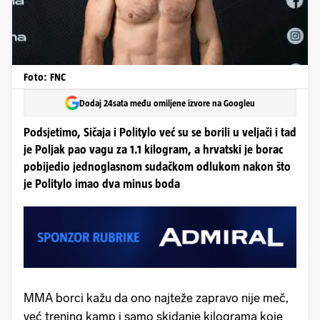
Foto: FNC
Dodaj 24sata među omiljene izvore na Googleu
Podsjetimo, Sičaja i Politylo već su se borili u veljači i tad
je Poljak pao vagu za 1.1 kilogram, a hrvatski je borac
pobijedio jednoglasnom sudačkom odlukom nakon što
je Politylo imao dva minus boda
MMA borci kažu da ono najteže zapravo nije meč,
već trening kamp i samo skidanje kilograma koje