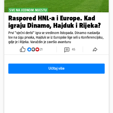
SVE NA JEDNOM MJESTU
Raspored HNL-a i Europe. Kad
igraju Dinamo, Hajduk i Rijeka?
Prvi "vječni derbi" igra se sredinom listopada. Dinamo nastavlja
lov na Ligu prvaka, Hajduk se iz Europske lige seli u Konferencijsku,
gdje je i Rijeka. Varaždin je završio avanturu
21
45
Učitaj više