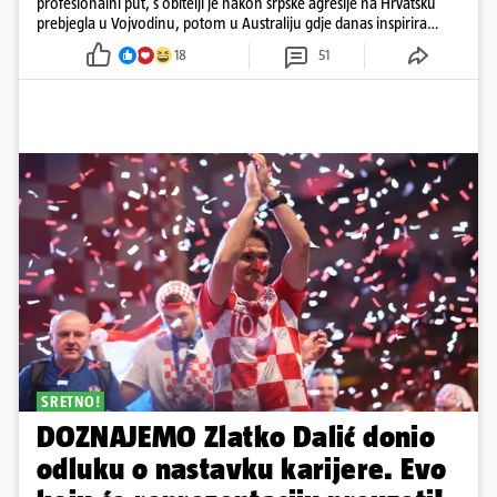
profesionalni put, s obitelji je nakon srpske agresije na Hrvatsku
prebjegla u Vojvodinu, potom u Australiju gdje danas inspirira
mnoge
18
51
SRETNO!
DOZNAJEMO Zlatko Dalić donio
odluku o nastavku karijere. Evo