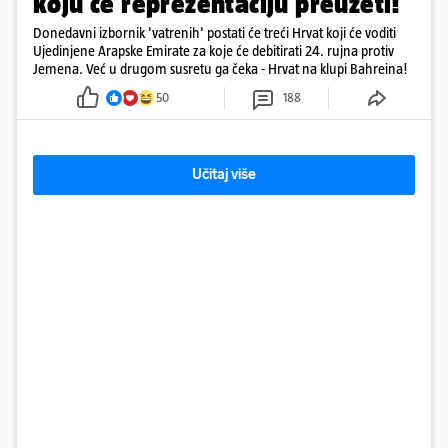
koju će reprezentaciju preuzeti!
Donedavni izbornik 'vatrenih' postati će treći Hrvat koji će voditi
Ujedinjene Arapske Emirate za koje će debitirati 24. rujna protiv
Jemena. Već u drugom susretu ga čeka - Hrvat na klupi Bahreina!
50
188
Učitaj više