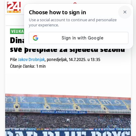
PRIJAVA
Sport
Komentari
60
VELIKA PODRŠKA
Dinamo objavio: Rasprodane su
sve pretplate za sljedeću sezonu
Piše
Jakov Drobnjak
,
ponedjeljak, 14.7.2025. u 13:35
Čitanje članka: 1 min