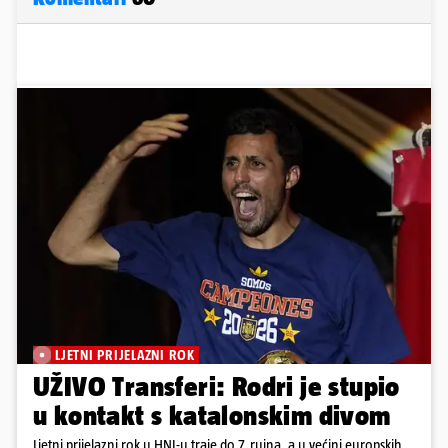
LJETNI PRIJELAZNI ROK
UŽIVO Transferi: Rodri je stupio
u kontakt s katalonskim divom
Ljetni prijelazni rok u HNL-u traje do 7. rujna, a u većini europskih