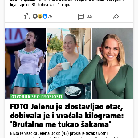
liga traje do 31. kolovoza ili 1. rujna
76
327
OTVORILA SE O PROŠLOSTI
FOTO Jelenu je zlostavljao otac,
dobivala je i vraćala kilograme:
'Brutalno me tukao šakama'
Bivša tenisačica Jelena Dokić (42) prošla je težak životni i