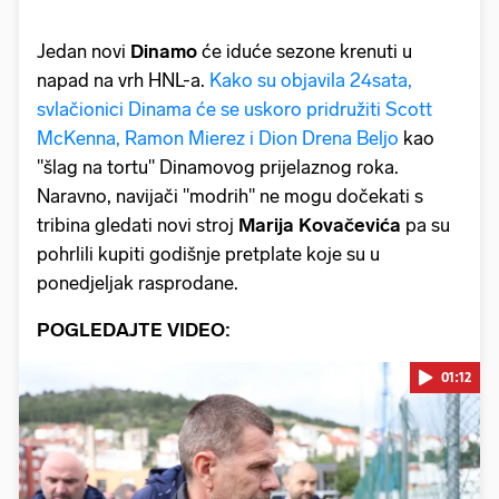
Jedan novi
Dinamo
će iduće sezone krenuti u
napad na vrh HNL-a.
Kako su objavila 24sata,
svlačionici Dinama će se uskoro pridružiti Scott
McKenna, Ramon Mierez i Dion Drena Beljo
kao
"šlag na tortu" Dinamovog prijelaznog roka.
Naravno, navijači "modrih" ne mogu dočekati s
tribina gledati novi stroj
Marija Kovačevića
pa su
pohrlili kupiti godišnje pretplate koje su u
ponedjeljak rasprodane.
POGLEDAJTE VIDEO:
01:12