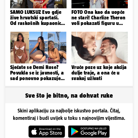
SAMO LUKSUZ Evo gdje
FOTO Ona kao da uopće
žive hrvatski sportaši.
ne stari! Charlize Theron
Od raskošnih kupaonica
voli pokazati figuru u
pa do privatnog kina
golišavim izdanjima...
Sjećate se Demi Rose?
Vruće poze uz koje akcija
Povukla se iz javnosti, a
dulje traje, a ona će u
sad ponovno pokazuje
svakoj uživati
obline. Ovako izgleda
Sve što je bitno, na dohvat ruke
Skini aplikaciju za najbolje iskustvo portala. Čitaj,
komentiraj i budi uvijek u toku s najnovijim vijestima.