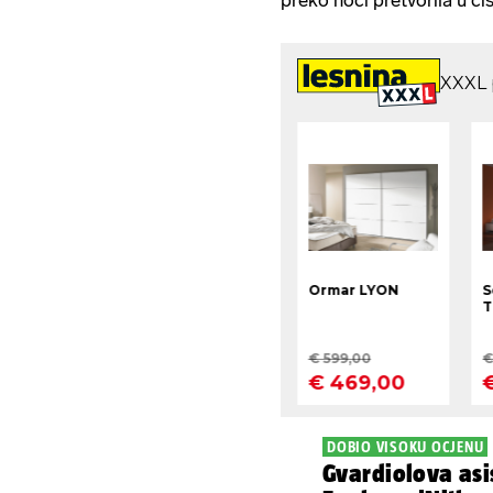
preko noći pretvorila u či
DOBIO VISOKU OCJENU
Gvardiolova asis