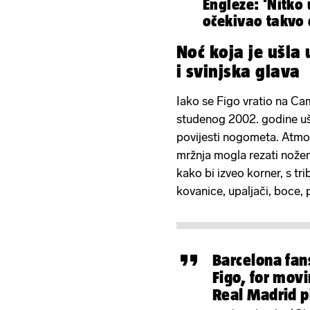
Engleze: 'Nitko
očekivao takvo 
Noć koja je ušla
i svinjska glava
Iako se Figo vratio na Ca
studenog 2002. godine ušl
povijesti nogometa. Atmosf
mržnja mogla rezati nožem.
kako bi izveo korner, s tri
kovanice, upaljači, boce, 
Barcelona fan
Figo, for movi
Real Madrid
p