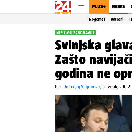
PLUS+
NEWS
Nogomet
Vatreni
H
NISU MU ZABORAVILI
Svinjska glava
Zašto navijač
godina ne opr
Piše
Domagoj Vugrinović
,
četvrtak, 2.10.2