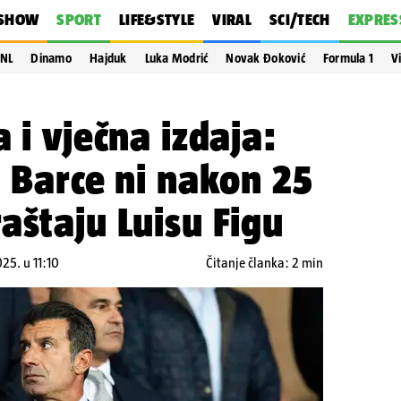
SHOW
SPORT
LIFE&STYLE
VIRAL
SCI/TECH
EXPRES
NL
Dinamo
Hajduk
Luka Modrić
Novak Đoković
Formula 1
V
 i vječna izdaja:
i Barce ni nakon 25
aštaju Luisu Figu
025. u 11:10
Čitanje članka: 2 min