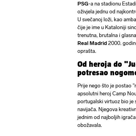
PSG
-a na stadionu Estad
oživjela jednu od najkon
U svečanoj loži, kao amba
čije je ime u Kataloniji si
trenutna, brutalna i glasn
Real
Madrid
2000. godine 
oprašta.
Od heroja do "Jud
potresao nogome
Prije nego što je postao "n
apsolutni heroj Camp Nou
portugalski virtuoz bio je
navijača. Njegova kreativnos
jednim od najboljih igrača
obožavala.