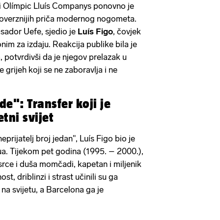
i Olímpic Lluís Companys ponovno je
troverznijih priča modernog nogometa.
sador Uefe, sjedio je
Luís
Figo
, čovjek
nonim za izdaju. Reakcija publike bila je
a, potvrdivši da je njegov prelazak u
grijeh koji se ne zaboravlja i ne
e": Transfer koji je
tni svijet
eprijatelj broj jedan", Luís Figo bio je
a. Tijekom pet godina (1995. – 2000.),
 srce i duša momčadi, kapetan i miljenik
t, driblinzi i strast učinili su ga
 na svijetu, a Barcelona ga je