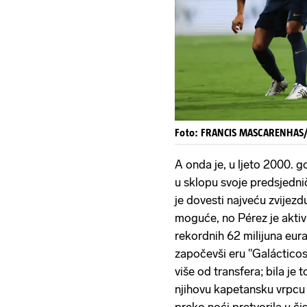
Foto: FRANCIS MASCARENHAS
A onda je, u ljeto 2000. g
u sklopu svoje predsjedn
je dovesti najveću zvijezdu
moguće, no Pérez je aktiv
rekordnih 62 milijuna eu
započevši eru "Galácticosa
više od transfera; bila je 
njihovu kapetansku vrpcu 