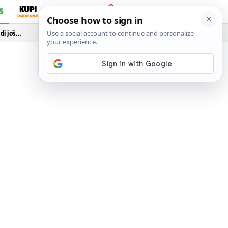
S
PRIJAVA
idi još…