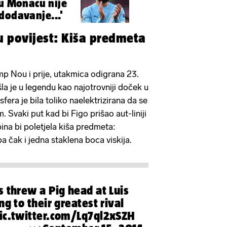
 u Monacu nije
dodavanje...'
 u povijest: Kiša predmeta
mp Nou i prije, utakmica odigrana 23.
a je u legendu kao najotrovniji doček u
era je bila toliko naelektrizirana da se
 Svaki put kad bi Figo prišao aut-liniji
bina bi poletjela kiša predmeta:
pa čak i jedna staklena boca viskija.
s threw a Pig head at Luis
ng to their greatest rival
ic.twitter.com/Lq7ql2xSZH