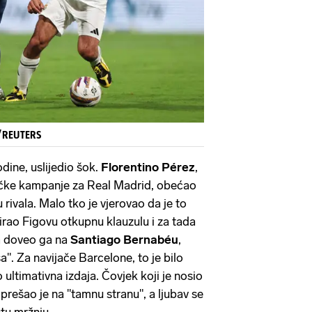
/REUTERS
odine, uslijedio šok.
Florentino
Pérez
,
ičke kampanje za Real Madrid, obećao
 rivala. Malo tko je vjerovao da je to
irao Figovu otkupnu klauzulu i za tada
ra doveo ga na
Santiago
Bernabéu
,
". Za navijače Barcelone, to je bilo
to ultimativna izdaja. Čovjek koji je nosio
prešao je na "tamnu stranu", a ljubav se