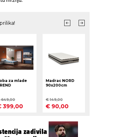
stu mržnju.
tencija zadivila