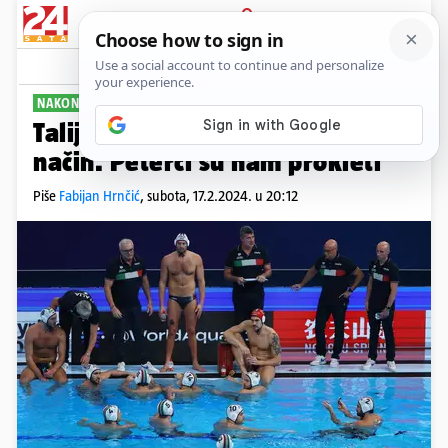
PRIJAVA
Sport
Komentari
6
NAKON PORAZA
Talijani: Poraz na najokrutniji
način. Peterci su nam prokleti
Piše
Fabijan Hrnčić
,
subota, 17.2.2024. u 20:12