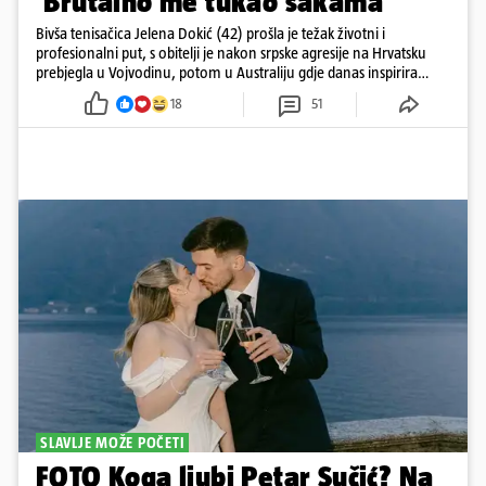
'Brutalno me tukao šakama'
Bivša tenisačica Jelena Dokić (42) prošla je težak životni i
profesionalni put, s obitelji je nakon srpske agresije na Hrvatsku
prebjegla u Vojvodinu, potom u Australiju gdje danas inspirira
mnoge
18
51
SLAVLJE MOŽE POČETI
FOTO Koga ljubi Petar Sučić? Na