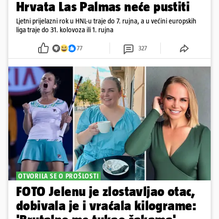
Hrvata Las Palmas neće pustiti
Ljetni prijelazni rok u HNL-u traje do 7. rujna, a u većini europskih
liga traje do 31. kolovoza ili 1. rujna
77
327
OTVORILA SE O PROŠLOSTI
FOTO Jelenu je zlostavljao otac,
dobivala je i vraćala kilograme: