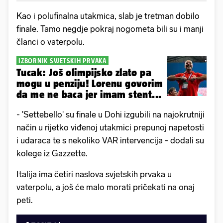
Kao i polufinalna utakmica, slab je tretman dobilo
finale. Tamo negdje pokraj nogometa bili su i manji
članci o vaterpolu.
IZBORNIK SVJETSKIH PRVAKA
Tucak: Još olimpijsko zlato pa
mogu u penziju! Lorenu govorim
da me ne baca jer imam stent...
- 'Settebello' su finale u Dohi izgubili na najokrutniji
način u rijetko viđenoj utakmici prepunoj napetosti
i udaraca te s nekoliko VAR intervencija - dodali su
kolege iz Gazzette.
Italija ima četiri naslova svjetskih prvaka u
vaterpolu, a još će malo morati pričekati na onaj
peti.