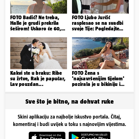
FOTO Badić? Ne treba,
FOTO Ljubo Jurčić
Halle je grudi prekrila
rasplesao se na svadbi
šeširom! Uskoro će 60,
svoje Tije: Pogledajte
ljetuje u golim izdanjima
kako je izgledalo
vjenčanje...
Kakvi ste u braku: Ribe
FOTO Žena s
su žrtve, Rak je papučar,
'najsavršenijim tijelom'
Lav pouzdan...
pozirala je u bikiniju i
pokazala svoje bujne
obline...
Sve što je bitno, na dohvat ruke
Skini aplikaciju za najbolje iskustvo portala. Čitaj,
komentiraj i budi uvijek u toku s najnovijim vijestima.