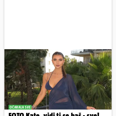
OČARALA SVE
FOTO Kate, vidi ti se baš - sve!