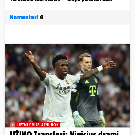
Komentari
4
LJETNI PRIJELAZNI ROK
UŽIVO Transferi: Vinicius drami