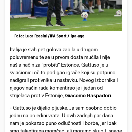
Foto: Luca Rossini/IPA Sport / ipa-age
Italija je svih pet golova zabila u drugom
poluvremenu te se u prvom dosta mučila i nije
našla način za "probiti" Estonce. Gattuso je u
svlačionici očito podigao igrače koji su potpuno
nadigrali protivnika u nastavku. Novog izbornika i
njegov način rada komentirao je i jedan od
strijelaca protiv Estonije,
Giacomo Raspadori
.
- Gattuso je dijelio pljuske. Ja sam osobno dobio
jednu na poleđini vrata. U ovih zadnjih par dana
nam je pokazao puno odlučnosti i borbe, jer ipak
smo talentirana momčad, ali moramo skupiti snage