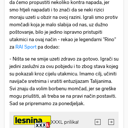
da ćemo propustiti nekoliko kontra napada, jer
smo htjeli napadati i to znači da se neki rizici
moraju uzeti u obzir na ovoj razini. Igrali smo protiv
momčadi koja je malo slabija od nas, uz dužno
poštovanje, bilo je jedino ispravno pristupiti
utakmici na ovaj način - rekao je legendarni "Rino"
za
RAI Sport
pa dodao:
- Ništa se ne smije uzeti zdravo za gotovo. Igrači su
jedini zaslužni za ovu pobjedu i to zbog stava kojeg
su pokazali kroz cijelu utakmicu. Imamo cilj, učiniti
navijače sretnima i vratiti entuzijazam Talijanima.
Svi znaju da volim borbenu momčad, jer se greške
mogu priuštiti, ali treba se na pravi način postaviti.
Sad se pripremamo za ponedjeljak.