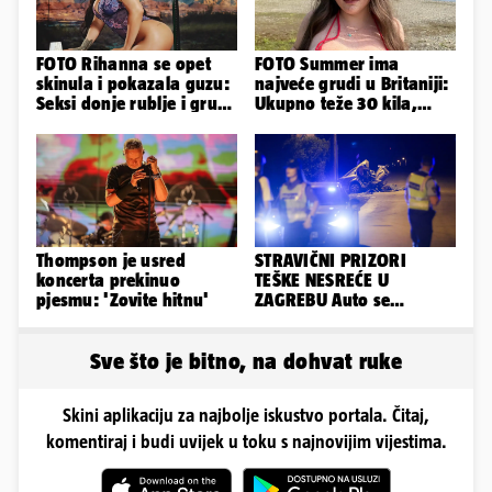
FOTO Rihanna se opet
FOTO Summer ima
skinula i pokazala guzu:
najveće grudi u Britaniji:
Seksi donje rublje i grudi
Ukupno teže 30 kila,
pale u drugi plan
razmišljam o
smanjivanju...
Thompson je usred
STRAVIČNI PRIZORI
koncerta prekinuo
TEŠKE NESREĆE U
pjesmu: 'Zovite hitnu'
ZAGREBU Auto se
prepolovio, čovjek
poginuo
Sve što je bitno, na dohvat ruke
Skini aplikaciju za najbolje iskustvo portala. Čitaj,
komentiraj i budi uvijek u toku s najnovijim vijestima.