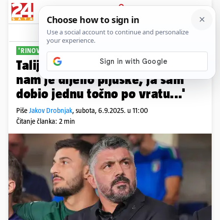
PRIJAVA
Sport
Komentari
4
'RINOVE' METODE
Talijanski igrač otkrio: 'Gattuso
nam je dijelio pljuske, ja sam
dobio jednu točno po vratu...'
Piše
Jakov Drobnjak
,
subota, 6.9.2025. u 11:00
Čitanje članka: 2 min