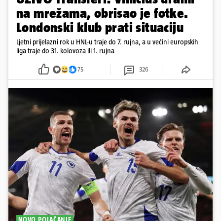
na mrežama, obrisao je fotke.
Londonski klub prati situaciju
Ljetni prijelazni rok u HNL-u traje do 7. rujna, a u većini europskih
liga traje do 31. kolovoza ili 1. rujna
75
326
NOVO POJAČANJE