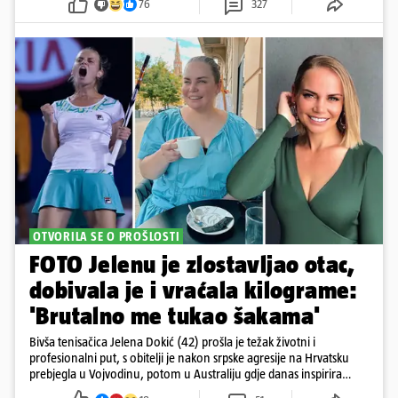
76
327
OTVORILA SE O PROŠLOSTI
FOTO Jelenu je zlostavljao otac,
dobivala je i vraćala kilograme:
'Brutalno me tukao šakama'
Bivša tenisačica Jelena Dokić (42) prošla je težak životni i
profesionalni put, s obitelji je nakon srpske agresije na Hrvatsku
prebjegla u Vojvodinu, potom u Australiju gdje danas inspirira
mnoge