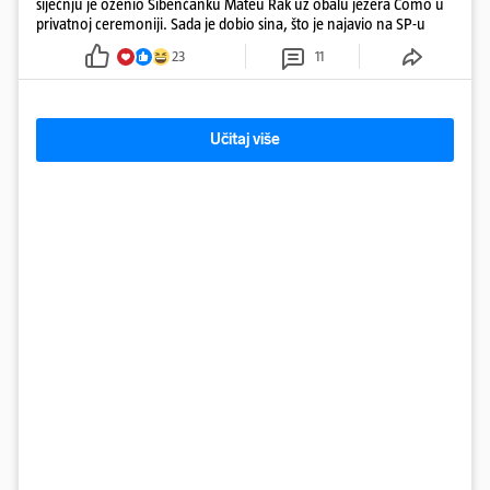
siječnju je oženio Šibenčanku Mateu Rak uz obalu jezera Como u
privatnoj ceremoniji. Sada je dobio sina, što je najavio na SP-u
23
11
Učitaj više