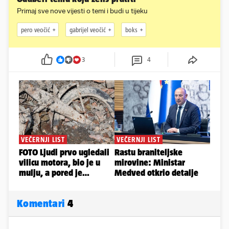
Primaj sve nove vijesti o temi i budi u tijeku
pero veočić
gabrijel veočić
boks
3
4
Komentari
4