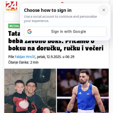
PRIJAVA
Sport
Komentari
4
MEDALJA NAKON 20 GODINA
PLUS+
Tata Veočić: Gabrijel je još kao
beba zavolio boks. Pričamo o
boksu na doručku, ručku i večeri
Piše
Fabijan Hrnčić
,
petak, 12.9.2025. u 06:29
Čitanje članka: 2 min