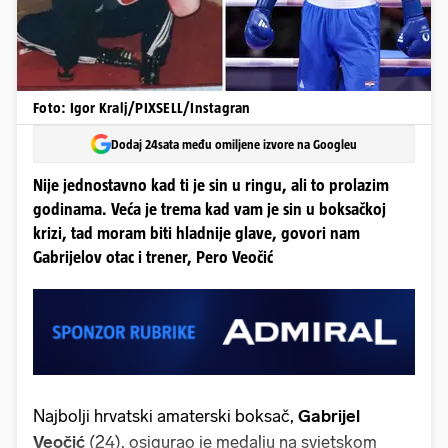
Foto: Igor Kralj/PIXSELL/Instagran
Dodaj 24sata među omiljene izvore na Googleu
Nije jednostavno kad ti je sin u ringu, ali to prolazim
godinama. Veća je trema kad vam je sin u boksačkoj
krizi, tad moram biti hladnije glave, govori nam
Gabrijelov otac i trener, Pero Veočić
Najbolji hrvatski amaterski boksač,
Gabrijel
Veočić
(24), osigurao je medalju na svjetskom