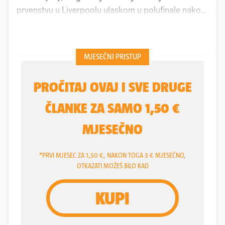
prvenstvu u Liverpoolu ulaskom u polufinale nakon
pobjede protiv Bugarina
Williama
Čolova
u
poluteškoj kategoriji (-80 kg). Kraj ringa ga već
godinama prati otac i trener
Pero
(47), a tako je
bilo i ovaj put.