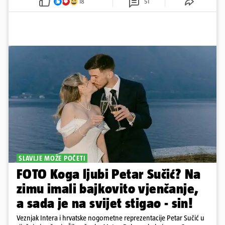
18
51
SLAVLJE MOŽE POČETI
FOTO Koga ljubi Petar Sučić? Na
zimu imali bajkovito vjenčanje,
a sada je na svijet stigao - sin!
Veznjak Intera i hrvatske nogometne reprezentacije Petar Sučić u