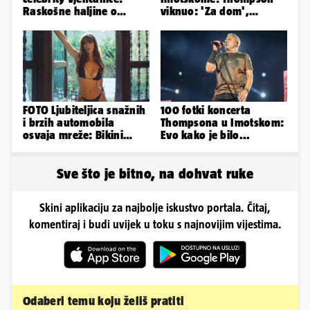
Raskošne haljine o
viknuo: 'Za dom',
kojima je pričao cijeli
publika odgovorila:
svijet
'Spremni'
FOTO Ljubiteljica snažnih
100 fotki koncerta
i brzih automobila
Thompsona u Imotskom:
osvaja mreže: Bikini
Evo kako je bilo...
spaja s konjskim
snagama
Sve što je bitno, na dohvat ruke
Skini aplikaciju za najbolje iskustvo portala. Čitaj,
komentiraj i budi uvijek u toku s najnovijim vijestima.
Odaberi temu koju želiš pratiti