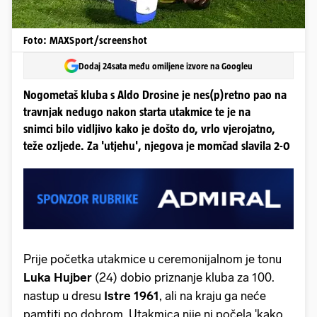
Foto: MAXSport/screenshot
Dodaj 24sata među omiljene izvore na Googleu
Nogometaš kluba s Aldo Drosine je nes(p)retno pao na
travnjak nedugo nakon starta utakmice te je na
snimci bilo vidljivo kako je došto do, vrlo vjerojatno,
teže ozljede. Za 'utjehu', njegova je momčad slavila 2-0
Prije početka utakmice u ceremonijalnom je tonu
Luka Hujber
(24) dobio priznanje kluba za 100.
nastup u dresu
Istre 1961
, ali na kraju ga neće
pamtiti po dobrom. Utakmica nije ni počela 'kako