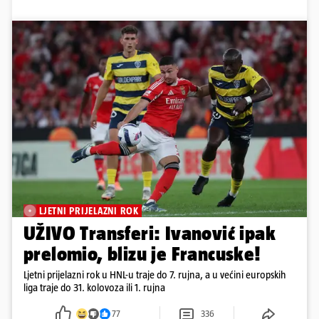
LJETNI PRIJELAZNI ROK
UŽIVO Transferi: Ivanović ipak
prelomio, blizu je Francuske!
Ljetni prijelazni rok u HNL-u traje do 7. rujna, a u većini europskih
liga traje do 31. kolovoza ili 1. rujna
77
336