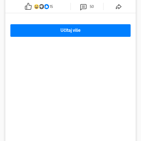
15
50
Učitaj više