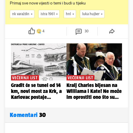
Primaj sve nove vijesti o temi i budi u tijeku
nk varaždin
istra 1961
hnl
luka hujber
4
30
Komentari
30