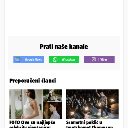
Prati naše kanale
Preporučeni članci
FOTO Ovo su najljepše
Sramotni poklič u
celebrity vjenčanice:
Imotskome! Thompson