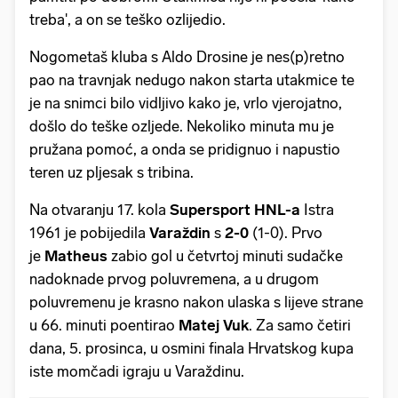
treba', a on se teško ozlijedio.
Nogometaš kluba s Aldo Drosine je nes(p)retno
pao na travnjak nedugo nakon starta utakmice te
je na snimci bilo vidljivo kako je, vrlo vjerojatno,
došlo do teške ozljede. Nekoliko minuta mu je
pružana pomoć, a onda se pridignuo i napustio
teren uz pljesak s tribina.
Na otvaranju 17. kola
Supersport HNL-a
Istra
1961 je pobijedila
Varaždin
s
2-0
(1-0). Prvo
je
Matheus
zabio gol u četvrtoj minuti sudačke
nadoknade prvog poluvremena, a u drugom
poluvremenu je krasno nakon ulaska s lijeve strane
u 66. minuti poentirao
Matej Vuk
. Za samo četiri
dana, 5. prosinca, u osmini finala Hrvatskog kupa
iste momčadi igraju u Varaždinu.