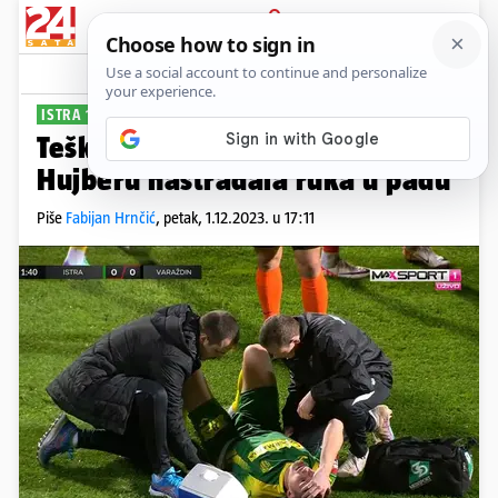
PRIJAVA
Sport
Komentari
30
ISTRA 1961 - VARAŽDIN 2-0
Teška ozljeda nogometaša Istre!
Hujberu nastradala ruka u padu
Piše
Fabijan Hrnčić
,
petak, 1.12.2023. u 17:11