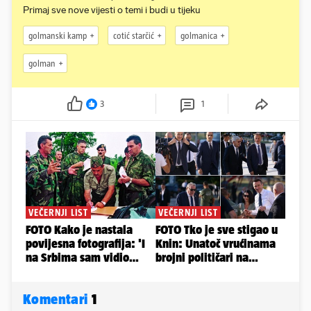
Primaj sve nove vijesti o temi i budi u tijeku
golmanski kamp
cotić starčić
golmanica
golman
3
1
Komentari
1