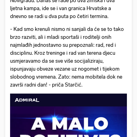
Novigradu. Danas se rade po dva zimska i dva
ljetna kampa, ide se i van granica Hrvatske a
dnevno se radi u dva puta po četiri termina.
- Kad smo krenuli nismo ni sanjali da će se to tako
brzo razviti, ali i mladi sportaši i roditelji onih
najmlađih jednostavno su prepoznali: rad, red i
disciplinu. Kroz treninge i rad van terena djecu
usmjeravamo da se sve više socijaliziraju,
ispunjavaju obveze vezane uz nogomet i tijekom
slobodnog vremena. Zato: nema mobitela dok ne
završi radni dan! - priča Starčić.