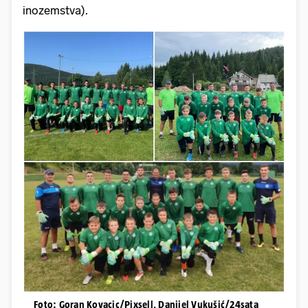
inozemstva).
Foto: Goran Kovacic/Pixsell, Danijel Vukušić/24sata