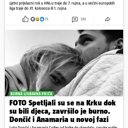
Ljetni prijelazni rok u HNL-u traje do 7. rujna, a u većini europskih
liga traje do 31. kolovoza ili 1. rujna
75
326
BURNA LJUBAVNA PRIČA
FOTO Spetljali su se na Krku dok
su bili djeca, završilo je burno.
Dončić i Anamaria u novoj fazi
Luka Dončić i Anamaria Goltes od bajke do skandala: zaruke pukle,