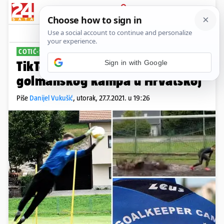
PRIJAVA
Sport
Komentari
1
COTIĆ-STARČIĆ
Sign in with Google
TikTok senzacija najglasovitijeg
golmanskog kampa u Hrvatskoj
Piše
Danijel Vukušić
,
utorak, 27.7.2021. u 19:26