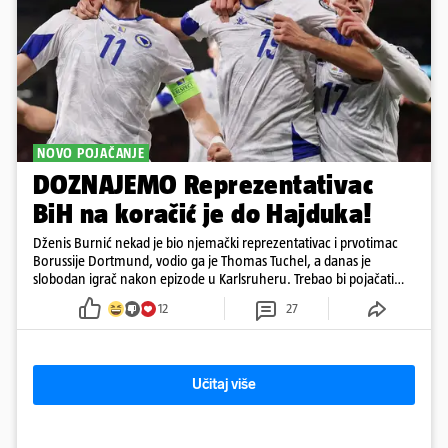
NOVO POJAČANJE
DOZNAJEMO Reprezentativac
BiH na koračić je do Hajduka!
Dženis Burnić nekad je bio njemački reprezentativac i prvotimac
Borussije Dortmund, vodio ga je Thomas Tuchel, a danas je
slobodan igrač nakon epizode u Karlsruheru. Trebao bi pojačati
konkurenciju u veznom redu
12
27
Učitaj više