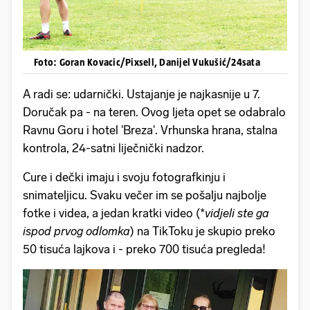
Foto: Goran Kovacic/Pixsell, Danijel Vukušić/24sata
A radi se: udarnički. Ustajanje je najkasnije u 7.
Doručak pa - na teren. Ovog ljeta opet se odabralo
Ravnu Goru i hotel 'Breza'. Vrhunska hrana, stalna
kontrola, 24-satni liječnički nadzor.
Cure i dečki imaju i svoju fotografkinju i
snimateljicu. Svaku večer im se pošalju najbolje
fotke i videa, a jedan kratki video (*
vidjeli ste ga
ispod prvog odlomka
) na TikToku je skupio preko
50 tisuća lajkova i - preko 700 tisuća pregleda!