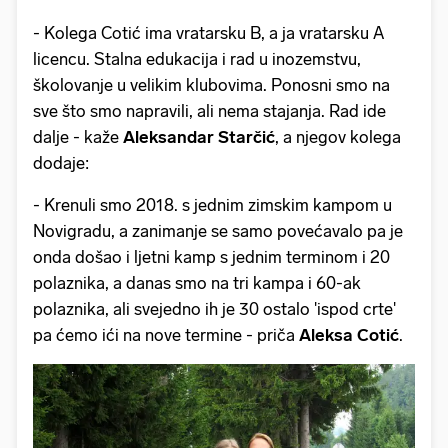
- Kolega Cotić ima vratarsku B, a ja vratarsku A
licencu. Stalna edukacija i rad u inozemstvu,
školovanje u velikim klubovima. Ponosni smo na
sve što smo napravili, ali nema stajanja. Rad ide
dalje - kaže
Aleksandar Starčić
, a njegov kolega
dodaje:
- Krenuli smo 2018. s jednim zimskim kampom u
Novigradu, a zanimanje se samo povećavalo pa je
onda došao i ljetni kamp s jednim terminom i 20
polaznika, a danas smo na tri kampa i 60-ak
polaznika, ali svejedno ih je 30 ostalo 'ispod crte'
pa ćemo ići na nove termine - priča
Aleksa Cotić
.