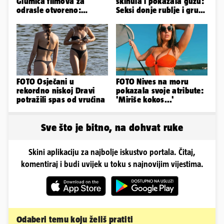
Glumica filmova za
skinula i pokazala guzu:
odrasle otvoreno:
Seksi donje rublje i grudi
'Uletavali su mi tijekom
pale u drugi plan
SP-a'
FOTO Osječani u
FOTO Nives na moru
rekordno niskoj Dravi
pokazala svoje atribute:
potražili spas od vrućina
'Miriše kokos...'
Sve što je bitno, na dohvat ruke
Skini aplikaciju za najbolje iskustvo portala. Čitaj,
komentiraj i budi uvijek u toku s najnovijim vijestima.
Odaberi temu koju želiš pratiti