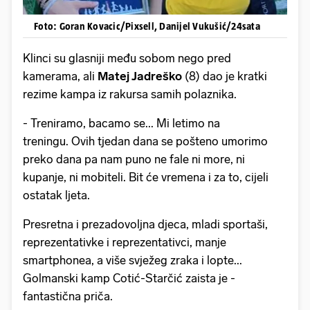
Foto: Goran Kovacic/Pixsell, Danijel Vukušić/24sata
Klinci su glasniji među sobom nego pred
kamerama, ali
Matej Jadreško
(8) dao je kratki
rezime kampa iz rakursa samih polaznika.
- Treniramo, bacamo se... Mi letimo na
treningu. Ovih tjedan dana se pošteno umorimo
preko dana pa nam puno ne fale ni more, ni
kupanje, ni mobiteli. Bit će vremena i za to, cijeli
ostatak ljeta.
Presretna i prezadovoljna djeca, mladi sportaši,
reprezentativke i reprezentativci, manje
smartphonea, a više svježeg zraka i lopte...
Golmanski kamp Cotić-Starčić zaista je -
fantastična priča.