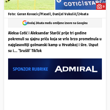
9
Foto: Goran Kovacic/Pixsell, Danijel Vukušić/24sata
Dodaj 24sata među omiljene izvore na Googleu
Aleksa Cotić i Aleksandar Starčić prije tri godine
pokrenuli su sjajnu priču koja se vrlo brzo prometnula u
najglasovitiji golmanski kamp u Hrvatskoj i šire. Usput
su i... 'Srušili' TikTok