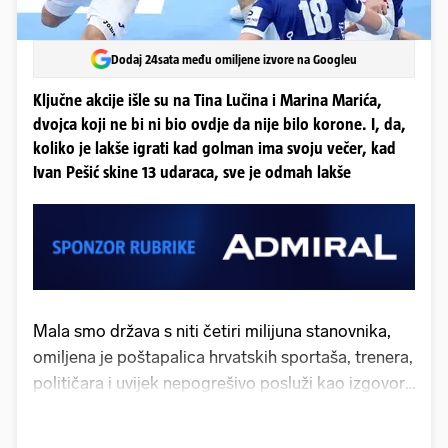
Dodaj 24sata među omiljene izvore na Googleu
Ključne akcije išle su na Tina Lučina i Marina Marića,
dvojca koji ne bi ni bio ovdje da nije bilo korone. I, da,
koliko je lakše igrati kad golman ima svoju večer, kad
Ivan Pešić skine 13 udaraca, sve je odmah lakše
Mala smo država s niti četiri milijuna stanovnika,
omiljena je poštapalica hrvatskih sportaša, trenera,
političara i uvijek nepogrešivo posluži kao izgovor.
U redu, pobijedili smo, no Island, država koja ima
svega 370.000 stanovnika, kao pola Zagreba,