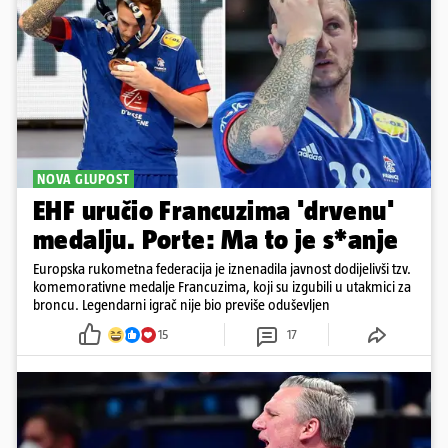
NOVA GLUPOST
EHF uručio Francuzima 'drvenu'
medalju. Porte: Ma to je s*anje
Europska rukometna federacija je iznenadila javnost dodijelivši tzv.
komemorativne medalje Francuzima, koji su izgubili u utakmici za
broncu. Legendarni igrač nije bio previše oduševljen
15
17