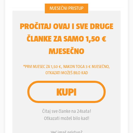
pokazala je kako se s predanim radom, vjerom i
sustavom mogu napraviti velike stvari. Nisu kukali
zbog silnih izostanaka, već su stisnuli zube i
pobijedili Francusku.