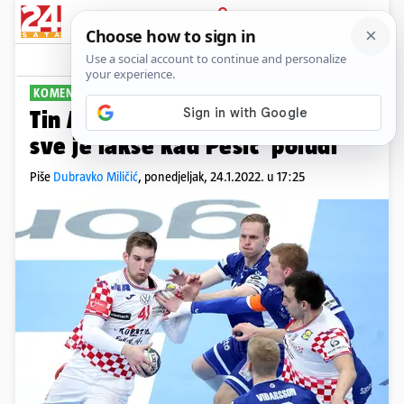
PRIJAVA
Sport
Komentari
1
KOMENTAR
PLUS+
Tin Air! Lučin je naš Jordan, a
sve je lakše kad Pešić 'poludi'
Piše
Dubravko Miličić
,
ponedjeljak, 24.1.2022. u 17:25