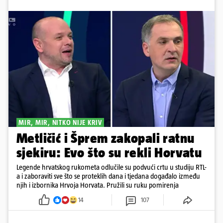
MIR, MIR, NITKO NIJE KRIV
Metličić i Šprem zakopali ratnu
sjekiru: Evo što su rekli Horvatu
Legende hrvatskog rukometa odlučile su podvući crtu u studiju RTL-
a i zaboraviti sve što se proteklih dana i tjedana događalo između
njih i izbornika Hrvoja Horvata. Pružili su ruku pomirenja
14
107