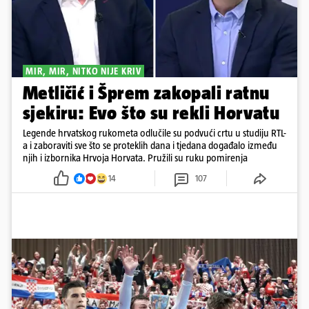
MIR, MIR, NITKO NIJE KRIV
Metličić i Šprem zakopali ratnu
sjekiru: Evo što su rekli Horvatu
Legende hrvatskog rukometa odlučile su podvući crtu u studiju RTL-
a i zaboraviti sve što se proteklih dana i tjedana događalo između
njih i izbornika Hrvoja Horvata. Pružili su ruku pomirenja
14
107