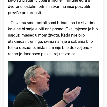
Iako su Mađari ulupali milijune i milijune eura u
dvorane, ostalim bitnim stvarima nisu posvetili
previše pozornosti.
- O svemu smo morali sami brinuti, pa i o stvarima
koje ne bi smjele biti naš posao. Ovaj mjesec je bio
najduži mjesec u mom životu. Kada nije bilo
utakmica i treninga, svima nam je u sobama bilo
toliko dosadno, ništa nam nije bilo dozvoljeno -
rekao je Jacobsen pa za kraj ustvrdio: