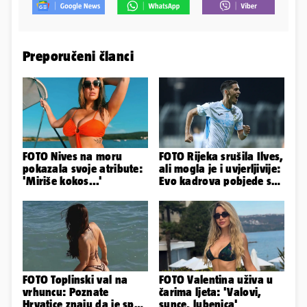
Preporučeni članci
FOTO Nives na moru
FOTO Rijeka srušila Ilves,
pokazala svoje atribute:
ali mogla je i uvjerljivije:
'Miriše kokos...'
Evo kadrova pobjede s
Rujevice
FOTO Toplinski val na
FOTO Valentina uživa u
vrhuncu: Poznate
čarima ljeta: 'Valovi,
Hrvatice znaju da je spas
sunce, lubenica'