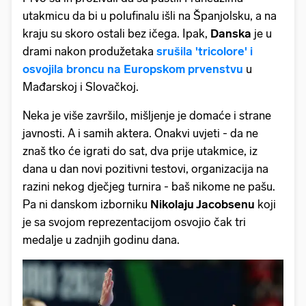
utakmicu da bi u polufinalu išli na Španjolsku, a na
kraju su skoro ostali bez ičega. Ipak,
Danska
je u
drami nakon produžetaka
srušila 'tricolore' i
osvojila broncu na Europskom prvenstvu
u
Mađarskoj i Slovačkoj.
Neka je više završilo, mišljenje je domaće i strane
javnosti. A i samih aktera. Onakvi uvjeti - da ne
znaš tko će igrati do sat, dva prije utakmice, iz
dana u dan novi pozitivni testovi, organizacija na
razini nekog dječjeg turnira - baš nikome ne pašu.
Pa ni danskom izborniku
Nikolaju Jacobsenu
koji
je sa svojom reprezentacijom osvojio čak tri
medalje u zadnjih godinu dana.