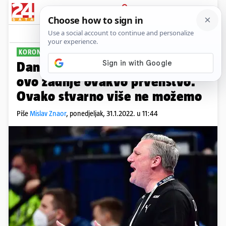
PRIJAVA
Sport
Komentari
0
KORONA NATJECANJA
Danski izbornik: Nadam se da je
ovo zadnje ovakvo prvenstvo.
Ovako stvarno više ne možemo
Piše
Mislav Znaor
,
ponedjeljak, 31.1.2022. u 11:44