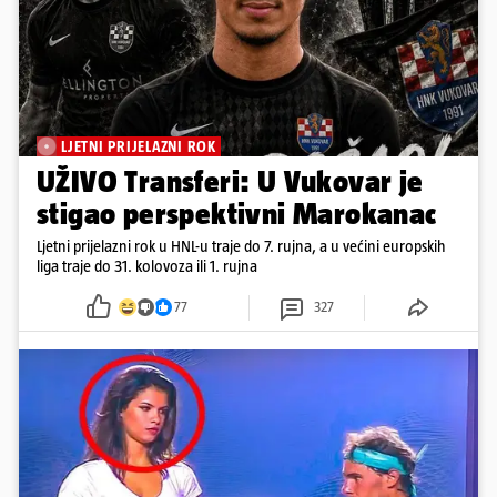
LJETNI PRIJELAZNI ROK
UŽIVO Transferi: U Vukovar je
stigao perspektivni Marokanac
Ljetni prijelazni rok u HNL-u traje do 7. rujna, a u većini europskih
liga traje do 31. kolovoza ili 1. rujna
77
327