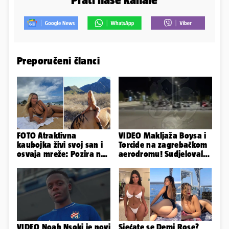
Preporučeni članci
FOTO Atraktivna
VIDEO Makljaža Boysa i
kaubojka živi svoj san i
Torcide na zagrebačkom
osvaja mreže: Pozira na
aerodromu! Sudjelovalo
konjima, nastupa na
je čak 50 huligana
rodeu...
VIDEO Noah Nsoki je novi
Sjećate se Demi Rose?