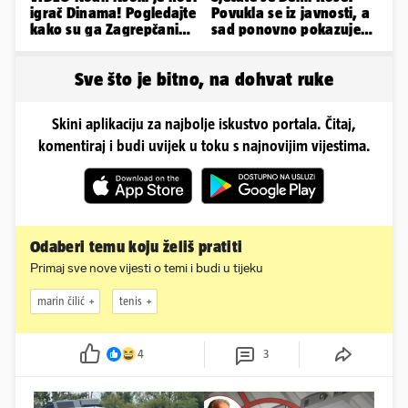
igrač Dinama! Pogledajte
Povukla se iz javnosti, a
kako su ga Zagrepčani
sad ponovno pokazuje
predstavili javnosti
obline. Ovako izgleda
Sve što je bitno, na dohvat ruke
Skini aplikaciju za najbolje iskustvo portala. Čitaj,
komentiraj i budi uvijek u toku s najnovijim vijestima.
Odaberi temu koju želiš pratiti
Primaj sve nove vijesti o temi i budi u tijeku
marin čilić
tenis
4
3