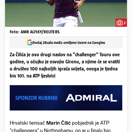
2
Foto: AMR ALFIKY/REUTERS
Dodaj 24sata među omiljene izvore na Googleu
Za Čilića je ovo drugi naslov na "challenger" Touru ove
godine, u ožujku je osvojio Gironu, a njime će se vratiti
u društvo 100 najboljih igrača svijeta, ovoga je tjedna
bio 101. na ATP ljestvici
Hrvatski tenisač
Marin Čilić
pobjednik je ATP
"challengera" u Nottinghamu, on je u finalu bio