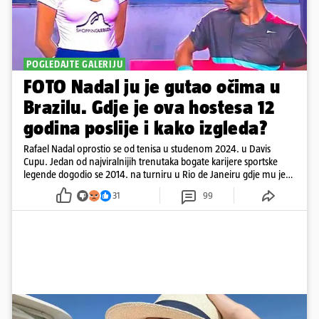
POGLEDAJTE GALERIJU
FOTO Nadal ju je gutao očima u
Brazilu. Gdje je ova hostesa 12
godina poslije i kako izgleda?
Rafael Nadal oprostio se od tenisa u studenom 2024. u Davis
Cupu. Jedan od najviralnijih trenutaka bogate karijere sportske
legende dogodio se 2014. na turniru u Rio de Janeiru gdje mu je
pažnju odvlačila ljepotica iza klupe
31
99