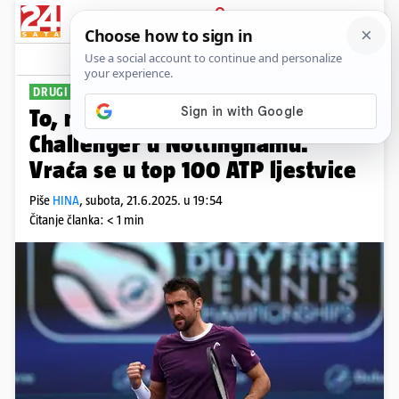
PRIJAVA
Sport
Komentari
3
DRUGI OVE GODINE
To, majstore! Marin Čilić osvojio
Challenger u Nottinghamu.
Vraća se u top 100 ATP ljestvice
Piše
HINA
,
subota, 21.6.2025. u 19:54
Čitanje članka: < 1 min