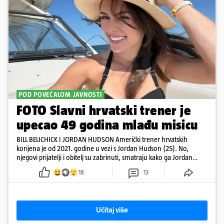
POD POVEĆALOM JAVNOSTI
FOTO Slavni hrvatski trener je
upecao 49 godina mlađu misicu
BILL BELICHICK I JORDAN HUDSON Američki trener hrvatskih
korijena je od 2021. godine u vezi s Jordan Hudson (25). No,
njegovi prijatelji i obitelj su zabrinuti, smatraju kako ga Jordan
kontrolira
18
13
Učitaj više