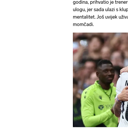
godina, prihvatio je trene
ulogu, jer sada ulazi s klu
mentalitet. Još uvijek už
momčadi.