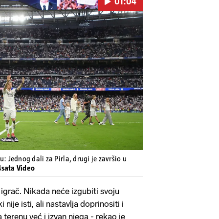
01:04
Pokretanje videa...
: Jednog dali za Pirla, drugi je završio u
4sata Video
igrač. Nikada neće izgubiti svoju
i nije isti, ali nastavlja doprinositi i
a terenu već i izvan njega - rekao je