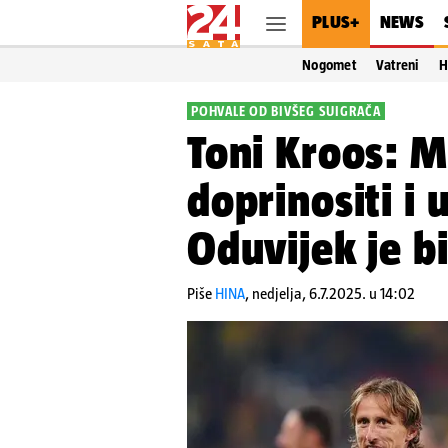
PLUS+
NEWS
Nogomet
Vatreni
H
POHVALE OD BIVŠEG SUIGRAČA
Toni Kroos: M
doprinositi i 
Oduvijek je b
Piše
HINA
,
nedjelja, 6.7.2025. u 14:02