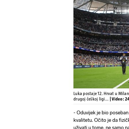
Luka postaje 12. Hrvat u Milanu
drugoj češkoj ligi...
| Video: 2
- Oduvijek je bio poseban 
kvalitetu. Očito je da fizičk
uživati ​​u tome, ne samo n