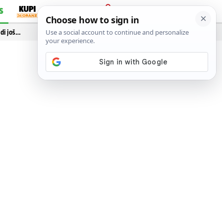
S
PRIJAVA
idi još…