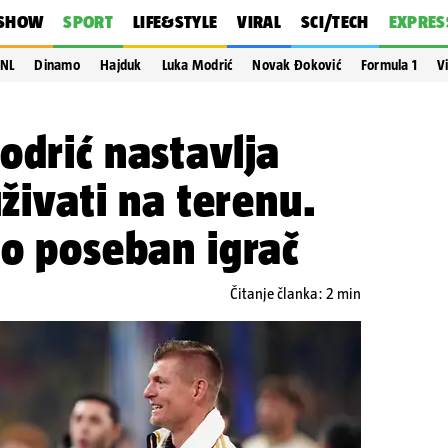
SHOW
SPORT
LIFE&STYLE
VIRAL
SCI/TECH
EXPRES
NL
Dinamo
Hajduk
Luka Modrić
Novak Đoković
Formula 1
V
odrić nastavlja
uživati na terenu.
io poseban igrač
Čitanje članka: 2 min