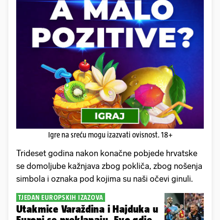
Igre na sreću mogu izazvati ovisnost. 18+
Trideset godina nakon konačne pobjede hrvatske
se domoljube kažnjava zbog pokliča, zbog nošenja
simbola i oznaka pod kojima su naši očevi ginuli.
TJEDAN EUROPSKIH IZAZOVA
Utakmice Varaždina i Hajduka u
Europi se preklapaju. Evo gdje