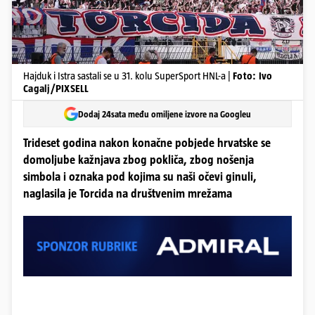
Hajduk i Istra sastali se u 31. kolu SuperSport HNL-a |
Foto: Ivo
Cagalj/PIXSELL
Dodaj 24sata među omiljene izvore na Googleu
Trideset godina nakon konačne pobjede hrvatske se
domoljube kažnjava zbog pokliča, zbog nošenja
simbola i oznaka pod kojima su naši očevi ginuli,
naglasila je Torcida na društvenim mrežama