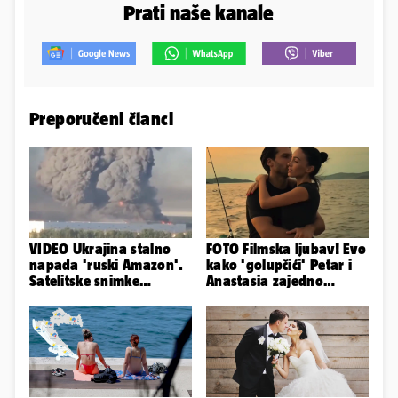
Prati naše kanale
Preporučeni članci
VIDEO Ukrajina stalno
FOTO Filmska ljubav! Evo
napada 'ruski Amazon'.
kako 'golupčići' Petar i
Satelitske snimke
Anastasia zajedno
pokazale što se događa
provode ljetne dane