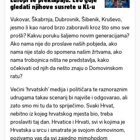
gledati njihove susrete u KL-u
Vukovar, Škabrnja, Dubrovnik, Šibenik, Kruševo,
jesmo li kao narod brzo zaboravili kroz što smo sve
prošli? Kakvu poruku šaljemo novim generacijama?
Ako nama nije do proslave naših pobjeda, ako
nama nije stalo do spomena našim žrtvama, ako
nama trobojnica ništa ne predstavlja, kako
očekivati od njih da nešto znaju o Domovinskom
ratu?
Većini 'hrvatskih' medija i političara te raznoraznim
udrugama takav scenarij bi najviše i odgovarao, ali
zato smo mi tu da to spriječimo. Svaki Hrvat,
nebitno iz kojeg hrvatskog mjesta bio, treba
proslaviti taj dan. Hrvatice i Hrvati, svi vi kojima je
Hrvatska u srcu i smatrate je svojom domovinom,
pozivamo vas da svi zajedno mimohodom