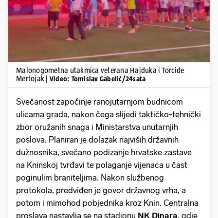
Malonogometna utakmica veterana Hajduka i Torcide
Mertojak
| Video: Tomislav Gabelić/24sata
Svečanost započinje ranojutarnjom budnicom
ulicama grada, nakon čega slijedi taktičko-tehnički
zbor oružanih snaga i Ministarstva unutarnjih
poslova. Planiran je dolazak najviših državnih
dužnosnika, svečano podizanje hrvatske zastave
na Kninskoj tvrđavi te polaganje vijenaca u čast
poginulim braniteljima. Nakon službenog
protokola, predviđen je govor državnog vrha, a
potom i mimohod pobjednika kroz Knin. Centralna
proslava nastavlja se na stadionu
NK
Dinara
, gdje