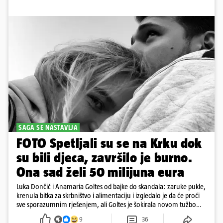
SAGA SE NASTAVLJA
FOTO Spetljali su se na Krku dok
su bili djeca, završilo je burno.
Ona sad želi 50 milijuna eura
Luka Dončić i Anamaria Goltes od bajke do skandala: zaruke pukle,
krenula bitka za skrbništvo i alimentaciju i izgledalo je da će proći
sve sporazumnim rješenjem, ali Goltes je šokirala novom tužbom
u Sloveniji
9
36