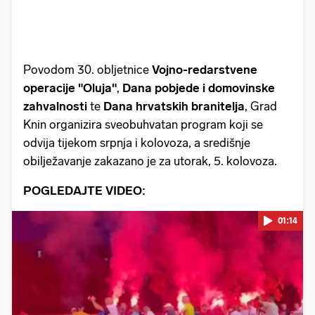
Povodom 30. obljetnice
Vojno-redarstvene
operacije "Oluja"
,
Dana pobjede i domovinske
zahvalnosti
te
Dana hrvatskih branitelja
, Grad
Knin organizira sveobuhvatan program koji se
odvija tijekom srpnja i kolovoza, a središnje
obilježavanje zakazano je za utorak, 5. kolovoza.
POGLEDAJTE VIDEO:
01:14
Pokretanje videa...