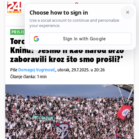
PRIJAVA
Sport
Komentari
46
PRISJETILI SE I GAJEVIH STIHOVA
Torcida pozvala na mimohod u
Kninu: 'Jesmo li kao narod brzo
zaboravili kroz što smo prošli?'
Piše
Domagoj Vugrinović
,
utorak, 29.7.2025. u 20:26
Čitanje članka: 1 min