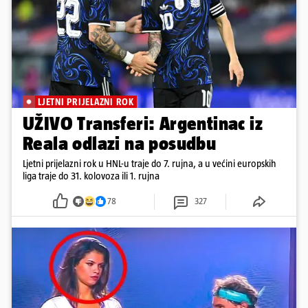
LJETNI PRIJELAZNI ROK
UŽIVO Transferi: Argentinac iz
Reala odlazi na posudbu
Ljetni prijelazni rok u HNL-u traje do 7. rujna, a u većini europskih
liga traje do 31. kolovoza ili 1. rujna
78
327