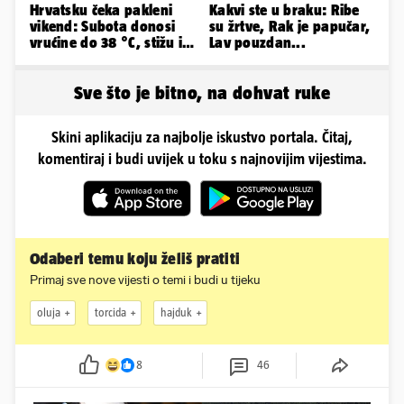
Hrvatsku čeka pakleni
Kakvi ste u braku: Ribe
vikend: Subota donosi
su žrtve, Rak je papučar,
vrućine do 38 °C, stižu i
Lav pouzdan...
grmljavinski pljuskovi
Sve što je bitno, na dohvat ruke
Skini aplikaciju za najbolje iskustvo portala. Čitaj,
komentiraj i budi uvijek u toku s najnovijim vijestima.
Odaberi temu koju želiš pratiti
Primaj sve nove vijesti o temi i budi u tijeku
oluja
torcida
hajduk
8
46