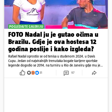
POGLEDAJTE GALERIJU
FOTO Nadal ju je gutao očima u
Brazilu. Gdje je ova hostesa 12
godina poslije i kako izgleda?
Rafael Nadal oprostio se od tenisa u studenom 2024. u Davis
Cupu. Jedan od najviralnijih trenutaka bogate karijere sportske
legende dogodio se 2014. na turniru u Rio de Janeiru gdje mu je
pažnju odvlačila ljepotica iza klupe
31
97