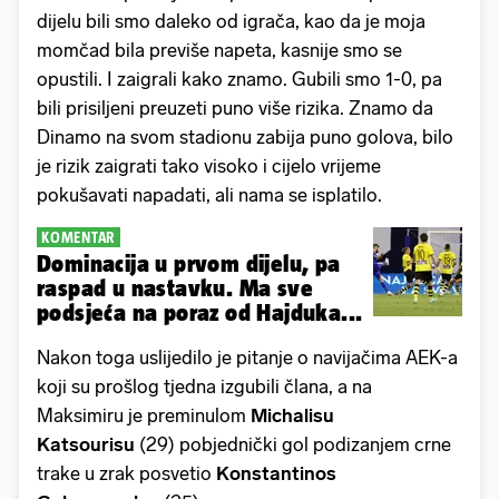
dijelu bili smo daleko od igrača, kao da je moja
momčad bila previše napeta, kasnije smo se
opustili. I zaigrali kako znamo. Gubili smo 1-0, pa
bili prisiljeni preuzeti puno više rizika. Znamo da
Dinamo na svom stadionu zabija puno golova, bilo
je rizik zaigrati tako visoko i cijelo vrijeme
pokušavati napadati, ali nama se isplatilo.
KOMENTAR
Dominacija u prvom dijelu, pa
raspad u nastavku. Ma sve
podsjeća na poraz od Hajduka...
Nakon toga uslijedilo je pitanje o navijačima AEK-a
koji su prošlog tjedna izgubili člana, a na
Maksimiru je preminulom
Michalisu
Katsourisu
(29) pobjednički gol podizanjem crne
trake u zrak posvetio
Konstantinos