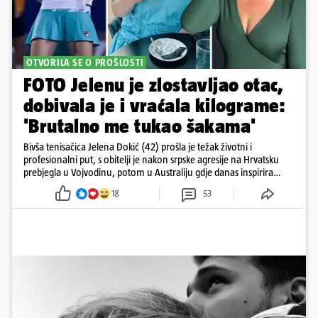
OTVORILA SE O PROŠLOSTI
FOTO Jelenu je zlostavljao otac,
dobivala je i vraćala kilograme:
'Brutalno me tukao šakama'
Bivša tenisačica Jelena Dokić (42) prošla je težak životni i
profesionalni put, s obitelji je nakon srpske agresije na Hrvatsku
prebjegla u Vojvodinu, potom u Australiju gdje danas inspirira
mnoge
18
53