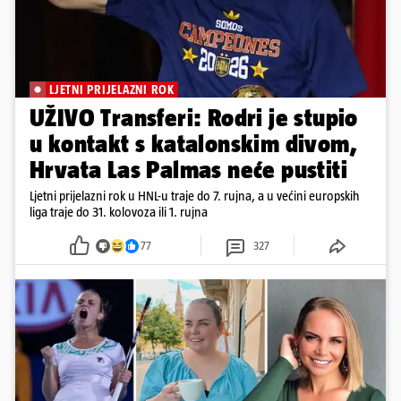
LJETNI PRIJELAZNI ROK
UŽIVO Transferi: Rodri je stupio
u kontakt s katalonskim divom,
Hrvata Las Palmas neće pustiti
Ljetni prijelazni rok u HNL-u traje do 7. rujna, a u većini europskih
liga traje do 31. kolovoza ili 1. rujna
77
327