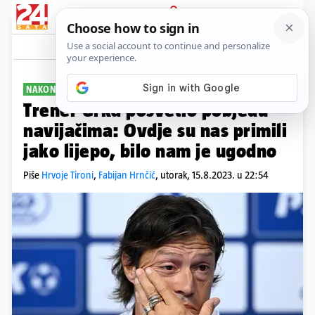
PRIJAVA
Sport
Komentari
51
NAKON SLAVLJA
Trener Grka posvetio pobjedu
navijačima: Ovdje su nas primili
jako lijepo, bilo nam je ugodno
Piše
Hrvoje Tironi
,
Fabijan Hrnčić
,
utorak, 15.8.2023. u 22:54