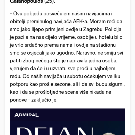
Galanopoulos
(25).
- Ovu pobjedu posvećujem našim navijačima i
obitelji preminulog navijača AEK-a. Moram reći
da
smo jako lijepo primljeni ovdje u Zagrebu. Policija
je pazila na nas cijelo vrijeme, osoblje u hotelu bilo
je vrlo srdačno prema nama i ovdje na stadionu
smo se osjećali jako ugodno. Naravno, ne smiju svi
patiti zbog nečega što je napravila jedna osoba,
vjerujem da će i u uzvratu sve proći u najboljem
redu. Od naših navijača u subotu očekujem veliku
potporu kao prošle sezone, ali i da svi budu sigurni,
kao i da se prošlotjedne scene više nikada ne
ponove - zaključio je.