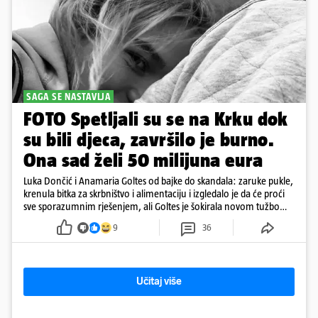
SAGA SE NASTAVLJA
FOTO Spetljali su se na Krku dok
su bili djeca, završilo je burno.
Ona sad želi 50 milijuna eura
Luka Dončić i Anamaria Goltes od bajke do skandala: zaruke pukle,
krenula bitka za skrbništvo i alimentaciju i izgledalo je da će proći
sve sporazumnim rješenjem, ali Goltes je šokirala novom tužbom
u Sloveniji
9
36
Učitaj više