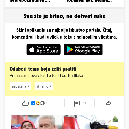
neprepoznatljiva:
toplinski val. Većina
Odselila je iz Hrvatske, a
Europe na udaru
ovako sad izgleda
Sve što je bitno, na dohvat ruke
Skini aplikaciju za najbolje iskustvo portala. Čitaj,
komentiraj i budi uvijek u toku s najnovijim vijestima.
Odaberi temu koju želiš pratiti
Primaj sve nove vijesti o temi i budi u tijeku
aek atena
dinamo
19
51