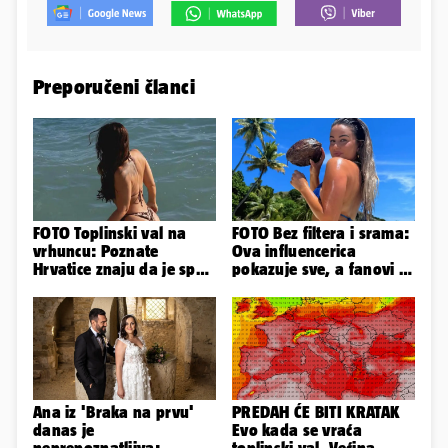
Preporučeni članci
FOTO Toplinski val na
FOTO Bez filtera i srama:
vrhuncu: Poznate
Ova influencerica
Hrvatice znaju da je spas
pokazuje sve, a fanovi je
u minijaturnom bikiniju
naprosto obožavaju!
Ana iz 'Braka na prvu'
PREDAH ĆE BITI KRATAK
danas je
Evo kada se vraća