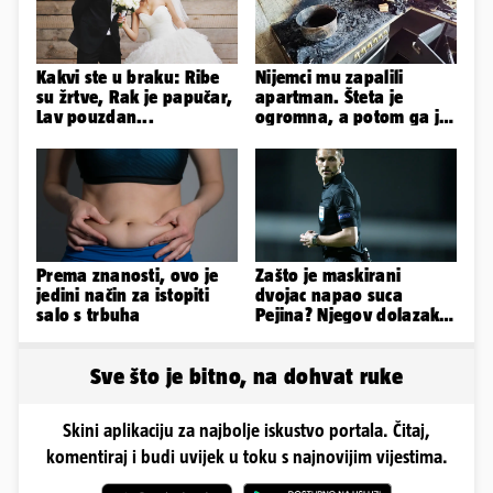
Kakvi ste u braku: Ribe
Nijemci mu zapalili
su žrtve, Rak je papučar,
apartman. Šteta je
Lav pouzdan...
ogromna, a potom ga je
šokirao i e-mail od
Bookinga
Prema znanosti, ovo je
Zašto je maskirani
jedini način za istopiti
dvojac napao suca
salo s trbuha
Pejina? Njegov dolazak u
Zračnu luku izazvao je
čuđenje
Sve što je bitno, na dohvat ruke
Skini aplikaciju za najbolje iskustvo portala. Čitaj,
komentiraj i budi uvijek u toku s najnovijim vijestima.