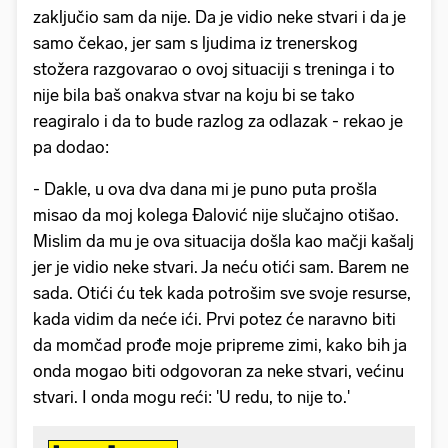
zaključio sam da nije. Da je vidio neke stvari i da je
samo čekao, jer sam s ljudima iz trenerskog
stožera razgovarao o ovoj situaciji s treninga i to
nije bila baš onakva stvar na koju bi se tako
reagiralo i da to bude razlog za odlazak - rekao je
pa dodao:
- Dakle, u ova dva dana mi je puno puta prošla
misao da moj kolega Đalović nije slučajno otišao.
Mislim da mu je ova situacija došla kao mačji kašalj
jer je vidio neke stvari. Ja neću otići sam. Barem ne
sada. Otići ću tek kada potrošim sve svoje resurse,
kada vidim da neće ići. Prvi potez će naravno biti
da momčad prođe moje pripreme zimi, kako bih ja
onda mogao biti odgovoran za neke stvari, većinu
stvari. I onda mogu reći: 'U redu, to nije to.'