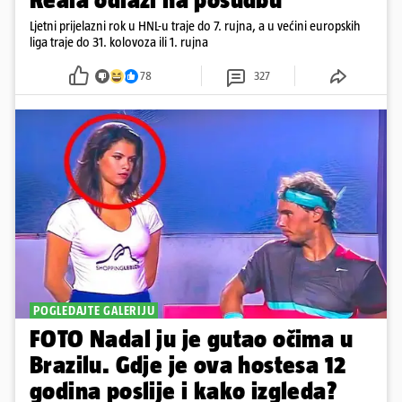
Ljetni prijelazni rok u HNL-u traje do 7. rujna, a u većini europskih
liga traje do 31. kolovoza ili 1. rujna
78
327
POGLEDAJTE GALERIJU
FOTO Nadal ju je gutao očima u
Brazilu. Gdje je ova hostesa 12
godina poslije i kako izgleda?