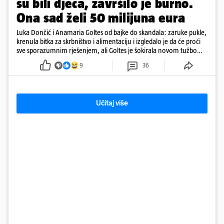
su bili djeca, završilo je burno.
Ona sad želi 50 milijuna eura
Luka Dončić i Anamaria Goltes od bajke do skandala: zaruke pukle,
krenula bitka za skrbništvo i alimentaciju i izgledalo je da će proći
sve sporazumnim rješenjem, ali Goltes je šokirala novom tužbom
u Sloveniji
9
36
Učitaj više