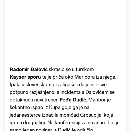
Radomir Đalović
skrasio se u turskom
Kayserisporu
te je priča oko Maribora iza njega.
Ipak, u slovenskom prvoligašu i dalje nije sve
potpuno razjašnjeno, a incidenta s Đalovićem se
dotaknuo i novi trener,
Feđa Dudić
. Maribor je
šokantno ispao iz Kupa gdje ga je na
jedanaesterce izbacila momčad Grosuplja, koja
igra u drugoj ligi. Na konferenciji za novinare bio je
samo jedan novinar, a Dudić je odlučio