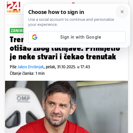
PRIJAVA
Sport
Komentari
0
ZANIMLJIV KOMENTAR
Trener Maribora: Nije Đalović
otišao zbog tučnjave. Primijetio
je neke stvari i čekao trenutak
Piše
Jakov Drobnjak
,
petak, 31.10.2025. u 17:43
Čitanje članka: 1 min