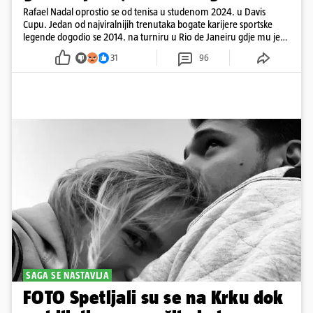
Rafael Nadal oprostio se od tenisa u studenom 2024. u Davis
Cupu. Jedan od najviralnijih trenutaka bogate karijere sportske
legende dogodio se 2014. na turniru u Rio de Janeiru gdje mu je
pažnju odvlačila ljepotica iza klupe
31
96
SAGA SE NASTAVLJA
FOTO Spetljali su se na Krku dok