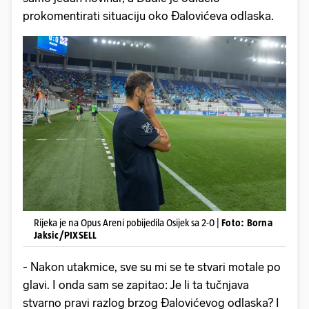
prokomentirati situaciju oko Đalovićeva odlaska.
Rijeka je na Opus Areni pobijedila Osijek sa 2-0 |
Foto: Borna
Jaksic/PIXSELL
- Nakon utakmice, sve su mi se te stvari motale po
glavi. I onda sam se zapitao: Je li ta tučnjava
stvarno pravi razlog brzog Đalovićevog odlaska? I