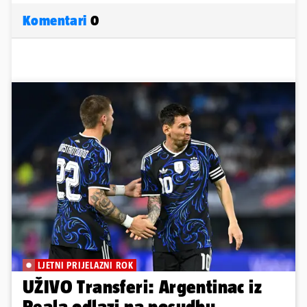
Komentari
0
LJETNI PRIJELAZNI ROK
UŽIVO Transferi: Argentinac iz
Reala odlazi na posudbu