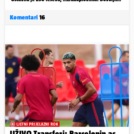
Komentari
16
LJETNI PRIJELAZNI ROK
UŽIVO Transferi: Barcelonin as