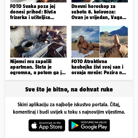
FOTO Svaka poza joj
Dnevni horoskop za
donosi prihod: Bivša
subotu 8. kolovoza:
frizerka i učiteljica
Ovan je vrijedan, Vaga
oblinama je zapalila
uživa u izlascima...
Instagram
Nijemci mu zapalili
FOTO Atraktivna
apartman. Šteta je
kaubojka živi svoj san i
ogromna, a potom ga je
osvaja mreže: Pozira na
šokirao i e-mail od
konjima, nastupa na
Bookinga
rodeu...
Sve što je bitno, na dohvat ruke
Skini aplikaciju za najbolje iskustvo portala. Čitaj,
komentiraj i budi uvijek u toku s najnovijim vijestima.