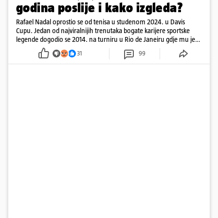
godina poslije i kako izgleda?
Rafael Nadal oprostio se od tenisa u studenom 2024. u Davis
Cupu. Jedan od najviralnijih trenutaka bogate karijere sportske
legende dogodio se 2014. na turniru u Rio de Janeiru gdje mu je
pažnju odvlačila ljepotica iza klupe
31
99