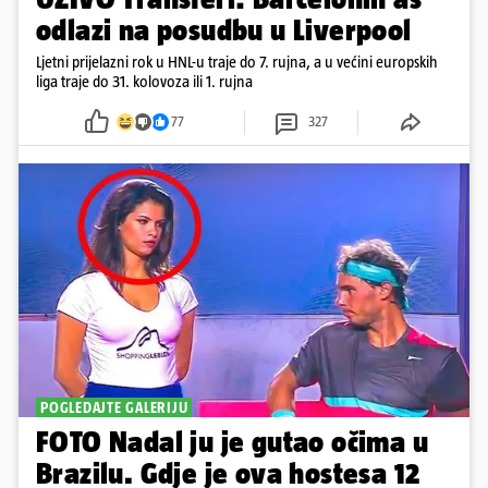
odlazi na posudbu u Liverpool
Ljetni prijelazni rok u HNL-u traje do 7. rujna, a u većini europskih
liga traje do 31. kolovoza ili 1. rujna
77
327
POGLEDAJTE GALERIJU
FOTO Nadal ju je gutao očima u
Brazilu. Gdje je ova hostesa 12