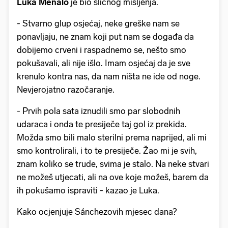
Luka Menalo
je bio sličnog mišljenja.
- Stvarno glup osjećaj, neke greške nam se
ponavljaju, ne znam koji put nam se događa da
dobijemo crveni i raspadnemo se, nešto smo
pokušavali, ali nije išlo. Imam osjećaj da je sve
krenulo kontra nas, da nam ništa ne ide od noge.
Nevjerojatno razočaranje.
- Prvih pola sata iznudili smo par slobodnih
udaraca i onda te presiječe taj gol iz prekida.
Možda smo bili malo sterilni prema naprijed, ali mi
smo kontrolirali, i to te presiječe. Žao mi je svih,
znam koliko se trude, svima je stalo. Na neke stvari
ne možeš utjecati, ali na ove koje možeš, barem da
ih pokušamo ispraviti - kazao je Luka.
Kako ocjenjuje Sánchezovih mjesec dana?