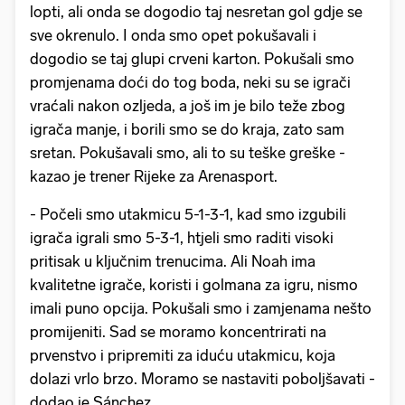
lopti, ali onda se dogodio taj nesretan gol gdje se
sve okrenulo. I onda smo opet pokušavali i
dogodio se taj glupi crveni karton. Pokušali smo
promjenama doći do tog boda, neki su se igrači
vraćali nakon ozljeda, a još im je bilo teže zbog
igrača manje, i borili smo se do kraja, zato sam
sretan. Pokušavali smo, ali to su teške greške -
kazao je trener Rijeke za Arenasport.
- Počeli smo utakmicu 5-1-3-1, kad smo izgubili
igrača igrali smo 5-3-1, htjeli smo raditi visoki
pritisak u ključnim trenucima. Ali Noah ima
kvalitetne igrače, koristi i golmana za igru, nismo
imali puno opcija. Pokušali smo i zamjenama nešto
promijeniti. Sad se moramo koncentrirati na
prvenstvo i pripremiti za iduću utakmicu, koja
dolazi vrlo brzo. Moramo se nastaviti poboljšavati -
dodao je Sánchez.