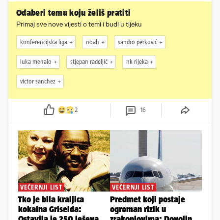
Odaberi temu koju želiš pratiti
Primaj sve nove vijesti o temi i budi u tijeku
konferencijska liga
noah
sandro perković
luka menalo
stjepan radeljić
nk rijeka
victor sanchez
2
16