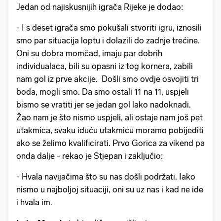
Jedan od najiskusnijih igrača Rijeke je dodao:
- I s deset igrača smo pokušali stvoriti igru, iznosili
smo par situacija loptu i dolazili do zadnje trećine.
Oni su dobra momčad, imaju par dobrih
individualaca, bili su opasni iz tog kornera, zabili
nam gol iz prve akcije. Došli smo ovdje osvojiti tri
boda, mogli smo. Da smo ostali 11 na 11, uspjeli
bismo se vratiti jer se jedan gol lako nadoknadi.
Žao nam je što nismo uspjeli, ali ostaje nam još pet
utakmica, svaku iduću utakmicu moramo pobijediti
ako se želimo kvalificirati. Prvo Gorica za vikend pa
onda dalje - rekao je Stjepan i zaključio:
- Hvala navijačima što su nas došli podržati. Iako
nismo u najboljoj situaciji, oni su uz nas i kad ne ide
i hvala im.