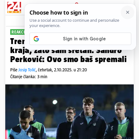
PRIJAVA
Sport
Komentari
16
REAKCIJE IZ ARMENIJE
Trener Rijeke: Borili smo se do
kraja, zato sam sretan. Sandro
Perković: Ovo smo baš spremali
Piše
Josip Tolić
,
četvrtak, 2.10.2025. u 21:20
Čitanje članka: 3 min