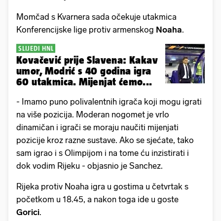
Momčad s Kvarnera sada očekuje utakmica
Konferencijske lige protiv armenskog
Noaha
.
SLIJEDI HNL
Kovačević prije Slavena: Kakav
umor, Modrić s 40 godina igra
60 utakmica. Mijenjat ćemo...
- Imamo puno polivalentnih igrača koji mogu igrati
na više pozicija. Moderan nogomet je vrlo
dinamičan i igrači se moraju naučiti mijenjati
pozicije kroz razne sustave. Ako se sjećate, tako
sam igrao i s Olimpijom i na tome ću inzistirati i
dok vodim Rijeku - objasnio je Sanchez.
Rijeka protiv Noaha igra u gostima u četvrtak s
početkom u 18.45, a nakon toga ide u goste
Gorici
.