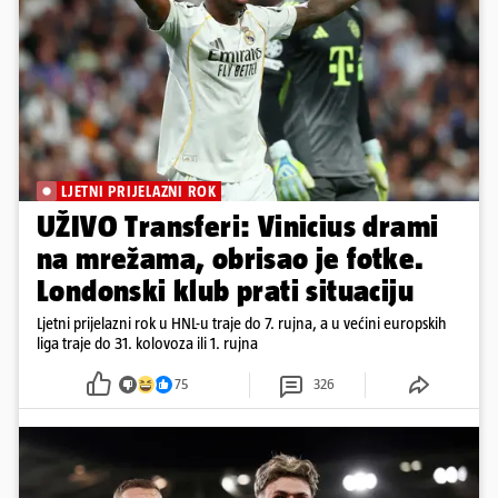
LJETNI PRIJELAZNI ROK
UŽIVO Transferi: Vinicius drami
na mrežama, obrisao je fotke.
Londonski klub prati situaciju
Ljetni prijelazni rok u HNL-u traje do 7. rujna, a u većini europskih
liga traje do 31. kolovoza ili 1. rujna
75
326