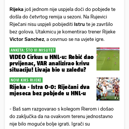
Rijeka
još jednom nije uspjela doći do pobjede te
došla do četvrtog remija u sezoni. Na Rujevici
Riječani nisu uspjeli pobijediti
Istru
te je završilo
bez golova. Utakmicu je komentirao trener Rijeke
Victor Sanchez
, a osvrnuo se na uvjete igre.
ANKETA: ŠTO VI MISLITE?
VIDEO Cirkus u HNL-u: Rebić dao
prvijenac, VAR analizirao krivu
situaciju! Livaja bio u zaleđu?
NOVI KIKS RIJEKE
Rijeka - Istra 0-0: Riječani dva
mjeseca bez pobjede u HNL-u
- Baš sam razgovarao s kolegom Rierom i došao
do zaključka da na ovakvom terenu jednostavno
nije bilo moguće bolje igrati. Igrači su