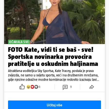
OČARALA SVE
FOTO Kate, vidi ti se baš - sve!
Sportska novinarka provocira
pratitelje u oskudnim haljinama
Atraktivna voditeljica Sky Sportsa, Kate Tracey, postala je prava
zvijezda, ne samo u svijetu sporta, već i na društvenim mrežama,
gdje njezine odvažne modne kombinacije redovito izazivaju lavinu
reakcija
6
9
Učitaj više