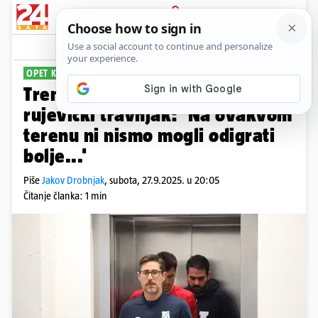
PRIJAVA
Sport
Komentari
8
OPET KIKSALI
Trener Rijeke kritizirao
rujevički travnjak: 'Na ovakvom
terenu ni nismo mogli odigrati
bolje...'
Piše
Jakov Drobnjak
,
subota, 27.9.2025. u 20:05
Čitanje članka: 1 min