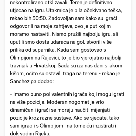
nekontrolirano otklizavali. Teren je definitivno
utjecao na igru. Utakmica je bila očekivano teška,
rekao bih 50:50. Zadovoljan sam kako su igrači
odgovorili na moje zahtjeve, ovo je put kojim
moramo nastaviti. Nismo pružili najbolju igru, ali
uputili smo dosta udaraca na gol, stvorili više
prilika od suparnika. Kada sam gostovao s
Olimpijom na Rujevici, to je bio vjerojatno najbolji
travnjak u Hrvatskoj. Sada su iza nas dani s jakom
kišom, očito su ostavili traga na terenu - rekao je
Sanchez pa dodao:
- Imamo puno polivalentnih igrača koji mogu igrati
na više pozicija. Moderan nogomet je vrlo
dinamičan i igrači se moraju naučiti mijenjati
pozicije kroz razne sustave. Ako se sjećate, tako
sam igrao i s Olimpijom i na tome ću inzistirati i
dok vodim Rijeku.