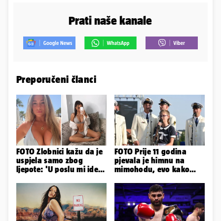
Prati naše kanale
Preporučeni članci
FOTO Zlobnici kažu da je
FOTO Prije 11 godina
uspjela samo zbog
pjevala je himnu na
ljepote: 'U poslu mi ide
mimohodu, evo kako
jer imam strategiju'
danas izgleda Mia
Negovetić