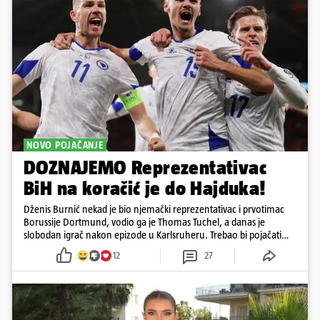
NOVO POJAČANJE
DOZNAJEMO Reprezentativac
BiH na koračić je do Hajduka!
Dženis Burnić nekad je bio njemački reprezentativac i prvotimac
Borussije Dortmund, vodio ga je Thomas Tuchel, a danas je
slobodan igrač nakon epizode u Karlsruheru. Trebao bi pojačati
konkurenciju u veznom redu
12
27