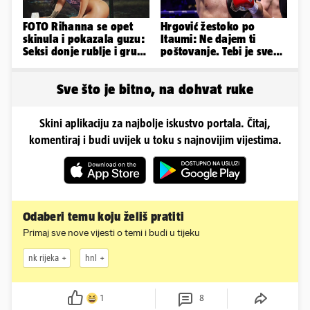
FOTO Rihanna se opet
Hrgović žestoko po
skinula i pokazala guzu:
Itaumi: Ne dajem ti
Seksi donje rublje i grudi
poštovanje. Tebi je sve
pale u drugi plan
na pladnju, za Hrvata ih
'zaboli'
Sve što je bitno, na dohvat ruke
Skini aplikaciju za najbolje iskustvo portala. Čitaj,
komentiraj i budi uvijek u toku s najnovijim vijestima.
Odaberi temu koju želiš pratiti
Primaj sve nove vijesti o temi i budi u tijeku
nk rijeka
hnl
1
8