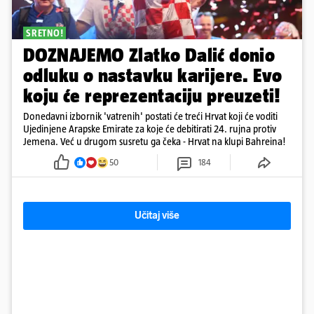
SRETNO!
DOZNAJEMO Zlatko Dalić donio
odluku o nastavku karijere. Evo
koju će reprezentaciju preuzeti!
Donedavni izbornik 'vatrenih' postati će treći Hrvat koji će voditi
Ujedinjene Arapske Emirate za koje će debitirati 24. rujna protiv
Jemena. Već u drugom susretu ga čeka - Hrvat na klupi Bahreina!
50
184
Učitaj više