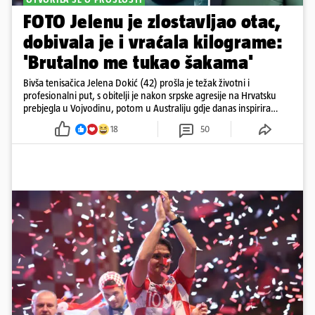
FOTO Jelenu je zlostavljao otac,
dobivala je i vraćala kilograme:
'Brutalno me tukao šakama'
Bivša tenisačica Jelena Dokić (42) prošla je težak životni i
profesionalni put, s obitelji je nakon srpske agresije na Hrvatsku
prebjegla u Vojvodinu, potom u Australiju gdje danas inspirira
mnoge
18
50