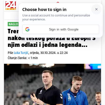
PRIJAVA
Sport
Komentari
5
NAGLO JE ODLUČIO
Trener Zagreba podnio ostavku
nakon teškog poraza u Europi! S
njim odlazi i jedna legenda...
Piše
Luka Tunjić
,
srijeda, 30.10.2024. u 22:24
Čitanje članka: < 1 min