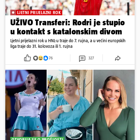
LJETNI PRIJELAZNI ROK
UŽIVO Transferi: Rodri je stupio
u kontakt s katalonskim divom
Ljetni prijelazni rok u HNL-u traje do 7. rujna, a u većini europskih
liga traje do 31. kolovoza ili 1. rujna
76
327
OTVORILA SE O PROŠLOSTI