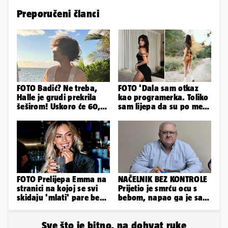
Preporučeni članci
FOTO Badić? Ne treba,
FOTO 'Dala sam otkaz
Halle je grudi prekrila
kao programerka. Toliko
šeširom! Uskoro će 60,
sam lijepa da su po meni
ljetuje u golim izdanjima
napravili lutku'
FOTO Prelijepa Emma na
NAČELNIK BEZ KONTROLE
stranici na kojoj se svi
Prijetio je smrću ocu s
skidaju 'mlati' pare bez
bebom, napao ga je sa
'prodaje tijela'
svoja dva sina!
Sve što je bitno, na dohvat ruke