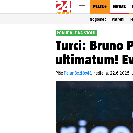
PLUS+
NEWS
Nogomet
Vatreni
H
PONUDA JE NA STOLU
Turci: Bruno 
ultimatum! Ev
Piše
Petar Božičević
,
nedjelja, 22.6.2025. 