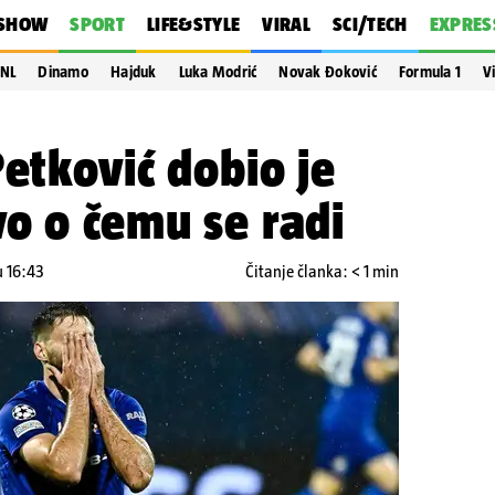
SHOW
SPORT
LIFE&STYLE
VIRAL
SCI/TECH
EXPRES
NL
Dinamo
Hajduk
Luka Modrić
Novak Đoković
Formula 1
V
Petković dobio je
o o čemu se radi
u 16:43
Čitanje članka: < 1 min