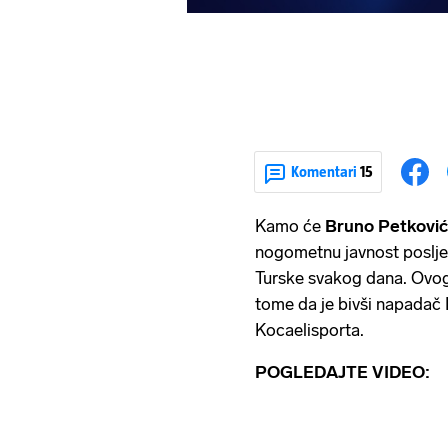
Komentari
15
Kamo će
Bruno Petković
nogometnu javnost posljed
Turske svakog dana. Ovog
tome da je bivši napadač
Kocaelisporta.
POGLEDAJTE VIDEO: