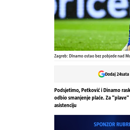
Zagreb: DInamo ostao bez pobjede nad 
Dodaj 24sata
Podsjetimo, Petković i Dinamo rask
odbio smanjenje plaće. Za "plave" 
asistenciju