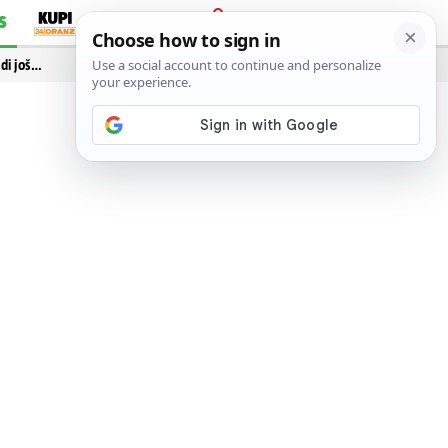
S
PRIJAVA
idi još…