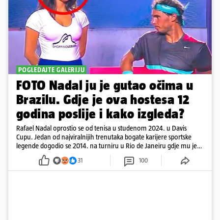
POGLEDAJTE GALERIJU
FOTO Nadal ju je gutao očima u
Brazilu. Gdje je ova hostesa 12
godina poslije i kako izgleda?
Rafael Nadal oprostio se od tenisa u studenom 2024. u Davis
Cupu. Jedan od najviralnijih trenutaka bogate karijere sportske
legende dogodio se 2014. na turniru u Rio de Janeiru gdje mu je
pažnju odvlačila ljepotica iza klupe
31
100