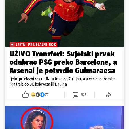
LJETNI PRIJELAZNI ROK
UŽIVO Transferi: Svjetski prvak
odabrao PSG preko Barcelone, a
Arsenal je potvrdio Guimaraesa
Ljetni prijelazni rok u HNL-u traje do 7. rujna, a u većini europskih
liga traje do 31. kolovoza ili 1. rujna
77
328