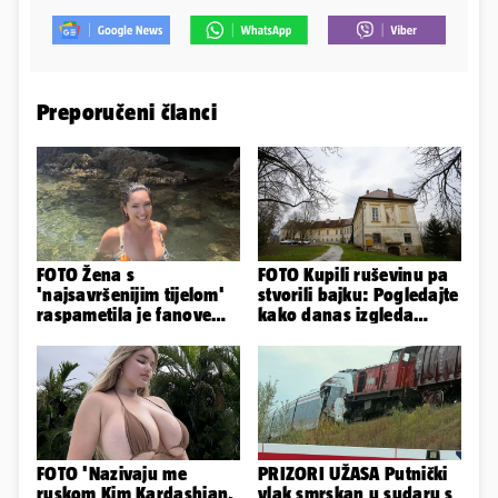
Preporučeni članci
FOTO Žena s
FOTO Kupili ruševinu pa
'najsavršenijim tijelom'
stvorili bajku: Pogledajte
raspametila je fanove
kako danas izgleda
zaigranim fotkama iz
dvorac u Zagorju
plićaka
FOTO 'Nazivaju me
PRIZORI UŽASA Putnički
ruskom Kim Kardashian,
vlak smrskan u sudaru s