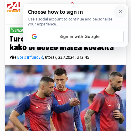
PRIJAVA
Sport
Komentari
0
'SENZACIONALAN TRANSFER'
Turci: Mourinho radi dan i noć
kako bi doveo Matea Kovačića
Piše
Boris Trifunović
,
utorak, 23.7.2024. u 12:45