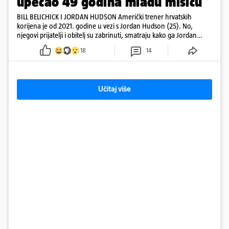
upecao 49 godina mlađu misicu
BILL BELICHICK I JORDAN HUDSON Američki trener hrvatskih
korijena je od 2021. godine u vezi s Jordan Hudson (25). No,
njegovi prijatelji i obitelj su zabrinuti, smatraju kako ga Jordan
kontrolira
18
14
Učitaj više