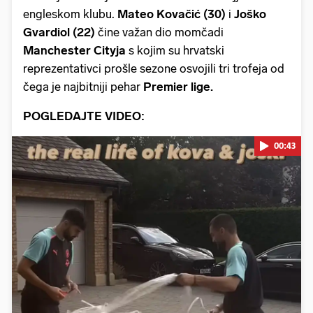
engleskom klubu.
Mateo Kovačić (30)
i
Joško
Gvardiol (22)
čine važan dio momčadi
Manchester Cityja
s kojim su hrvatski
reprezentativci prošle sezone osvojili tri trofeja od
čega je najbitniji pehar
Premier lige.
POGLEDAJTE VIDEO:
00:43
Pokretanje videa...