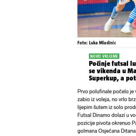
Foto: Luka Mladinic
NOVO VRIJEME
Počinje futsal l
se vikenda u Ma
Superkup, a po
Prvo polufinale počelo je
zabio iz voleja, no vrlo b
lijepim šutem iz solo pro
Futsal Dinamo dolazi u vo
pozicije pivota okrenuo P
golmana Osječana Ditana za