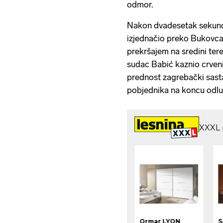
odmor.
Nakon dvadesetak sekundi
izjednačio preko Bukovca, 
prekršajem na sredini ter
sudac Babić kaznio crven
prednost zagrebački sastav
pobjednika na koncu odlu