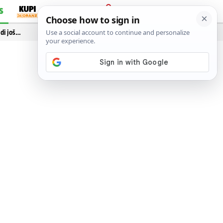
S
PRIJAVA
idi još…