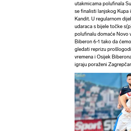
utakmicama polufinala Su
se finalisti lanjskog Kupa
Kandit. U regularnom dijel
udaraca s bijele točke s(p
polufinalu domaće Novo v
Biberon 6-1 tako da ćemo
gledati reprizu prošlogod
vremena i Osijek Biberona,
igraju poraženi Zagrepčani