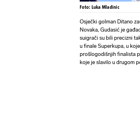
Foto: Luka Mladinic
Osječki golman Ditano zau
Novaka, Gudasić je gađao 
suigrači su bili precizni 
u finale Superkupa, u koje
prošlogodišnjih finalista
koje je slavilo u drugom p