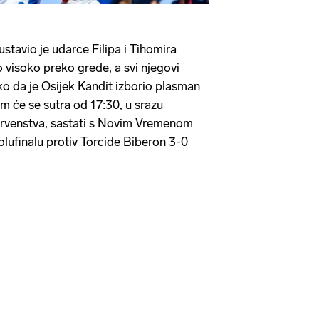
stavio je udarce Filipa i Tihomira
visoko preko grede, a svi njegovi
tako da je Osijek Kandit izborio plasman
m će se sutra od 17:30, u srazu
 prvenstva, sastati s Novim Vremenom
olufinalu protiv Torcide Biberon 3-0