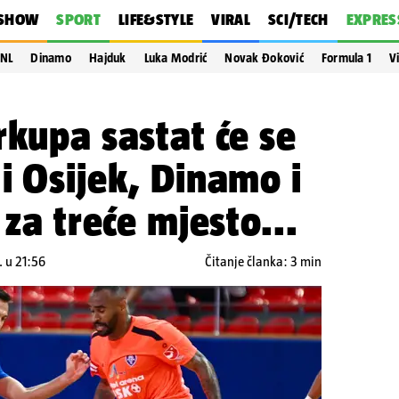
SHOW
SPORT
LIFE&STYLE
VIRAL
SCI/TECH
EXPRES
NL
Dinamo
Hajduk
Luka Modrić
Novak Đoković
Formula 1
V
rkupa sastat će se
i Osijek, Dinamo i
 za treće mjesto...
. u 21:56
Čitanje članka: 3 min