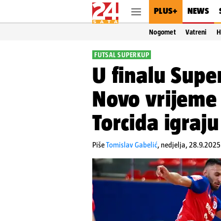
PLUS+
NEWS
Nogomet
Vatreni
H
FUTSAL SUPERKUP
U finalu Supe
Novo vrijeme 
Torcida igraju
Piše
Tomislav Gabelić
,
nedjelja, 28.9.2025