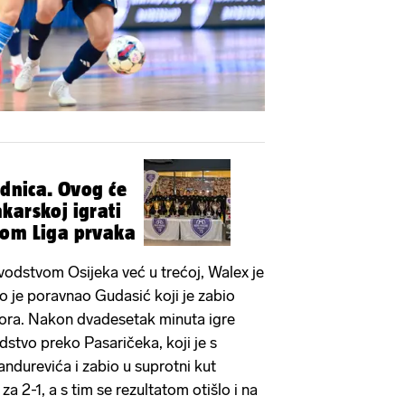
udnica. Ovog će
karskoj igrati
tom Liga prvaka
 vodstvom Osijeka već u trećoj, Walex je
rzo je poravnao Gudasić koji je zabio
dora. Nakon dvadesetak minuta igre
dstvo preko Pasaričeka, koji je s
andurevića i zabio u suprotni kut
 2-1, a s tim se rezultatom otišlo i na