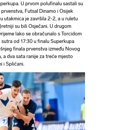
perkupa. U prvom polufinalu sastali su
 i prvenstva, Futsal Dinamo i Osijek
u utakmica je završila 2-2, a u ruletu
)retniji su bili Osječani. U drugom
rijeme lako se obračunalo s Torcidom
 sutra od 17:30 u finalu Superkupa
išnjeg finala prvenstva između Novog
 a dva sata ranije za treće mjesto
 i Splićani.