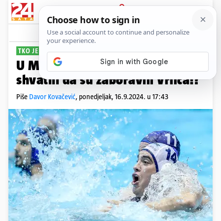
PRIJAVA
Sport
Komentari
0
TKO JE ODGOVORAN?
U Mladosti tek na semaforu
shvatili da su zaboravili Vrlića!?
Piše
Davor Kovačević
,
ponedjeljak, 16.9.2024. u 17:43