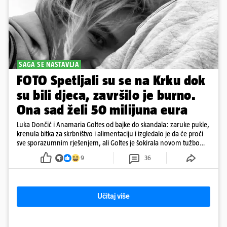
SAGA SE NASTAVLJA
FOTO Spetljali su se na Krku dok
su bili djeca, završilo je burno.
Ona sad želi 50 milijuna eura
Luka Dončić i Anamaria Goltes od bajke do skandala: zaruke pukle,
krenula bitka za skrbništvo i alimentaciju i izgledalo je da će proći
sve sporazumnim rješenjem, ali Goltes je šokirala novom tužbom
u Sloveniji
9
36
Učitaj više