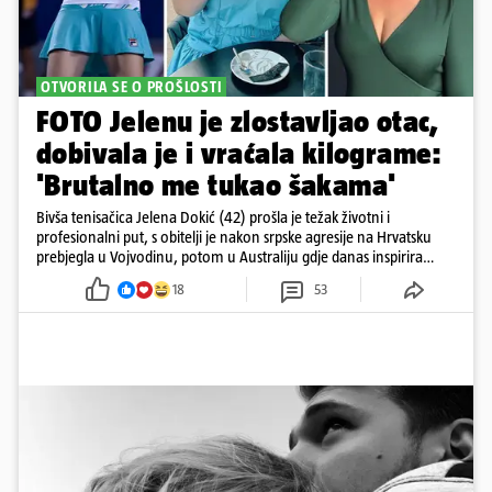
OTVORILA SE O PROŠLOSTI
FOTO Jelenu je zlostavljao otac,
dobivala je i vraćala kilograme:
'Brutalno me tukao šakama'
Bivša tenisačica Jelena Dokić (42) prošla je težak životni i
profesionalni put, s obitelji je nakon srpske agresije na Hrvatsku
prebjegla u Vojvodinu, potom u Australiju gdje danas inspirira
mnoge
18
53