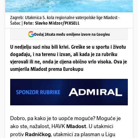
Zagreb: Utakmica 5. kola regionalne vaterpolske lige Mladost -
Šabac |
Foto: Slavko Midzor/PIXSELL
Dodaj 24sata među omiljene izvore na Googleu
U nedjelju suci nisu bili krivi. Greške se u sportu i životu
događaju, i na terenu i izvan, ali kada je za rubriku
vjerovali ili ne, onda je cijena obično vrlo visoka. Ova je
usmjerila Mladost prema Eurokupu
Dobro, pa kako je to uopće moguće? Moguće je
ako ste, nažalost, HAVK
Mladost
. U utakmici
protiv
Radničkog
, utakmici za plasman u Ligu