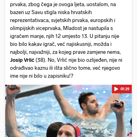
prvaka, zbog čega je ovoga ljeta, uostalom, na
bazen uz Savu stigla niska hrvatskih
reprezentativaca, svjetskih prvaka, europskih i
olimpijskih viceprvaka, Mladost je nastupila s
igračem manje, njih 12 umjesto 13. U pitanju nije
bio bilo kakav igrač, već najiskusniji, možda i
najbolji, najvažniji, za kojeg prave zamjene nema,
Josip Vrlić
(38). No, Vrlić nije bio ozlijeđen, nije ni
odrađivao kaznu ili išta slično tome, već njegovo
ime nije ni bilo u zapisniku!?
01:29
Pokretanje videa...