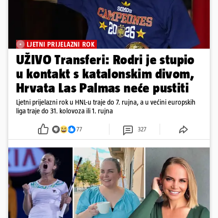
LJETNI PRIJELAZNI ROK
UŽIVO Transferi: Rodri je stupio
u kontakt s katalonskim divom,
Hrvata Las Palmas neće pustiti
Ljetni prijelazni rok u HNL-u traje do 7. rujna, a u većini europskih
liga traje do 31. kolovoza ili 1. rujna
77
327