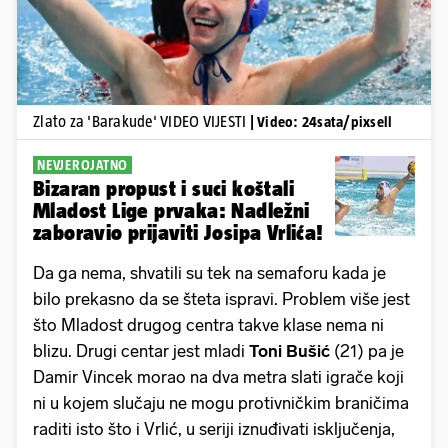
Zlato za 'Barakude' VIDEO VIJESTI
| Video: 24sata/pixsell
NEVJEROJATNO
Bizaran propust i suci koštali
Mladost Lige prvaka: Nadležni
zaboravio prijaviti Josipa Vrlića!
Da ga nema, shvatili su tek na semaforu kada je
bilo prekasno da se šteta ispravi. Problem više jest
što Mladost drugog centra takve klase nema ni
blizu. Drugi centar jest mladi
Toni Bušić
(21) pa je
Damir Vincek morao na dva metra slati igrače koji
ni u kojem slučaju ne mogu protivničkim braničima
raditi isto što i Vrlić, u seriji iznuđivati isključenja,