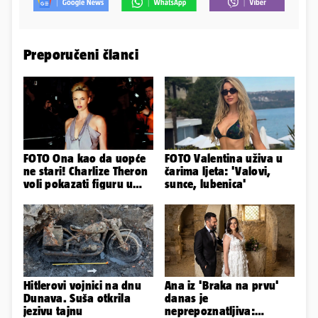
Preporučeni članci
FOTO Ona kao da uopće
FOTO Valentina uživa u
ne stari! Charlize Theron
čarima ljeta: 'Valovi,
voli pokazati figuru u
sunce, lubenica'
golišavim izdanjima...
Hitlerovi vojnici na dnu
Ana iz 'Braka na prvu'
Dunava. Suša otkrila
danas je
jezivu tajnu
neprepoznatljiva: