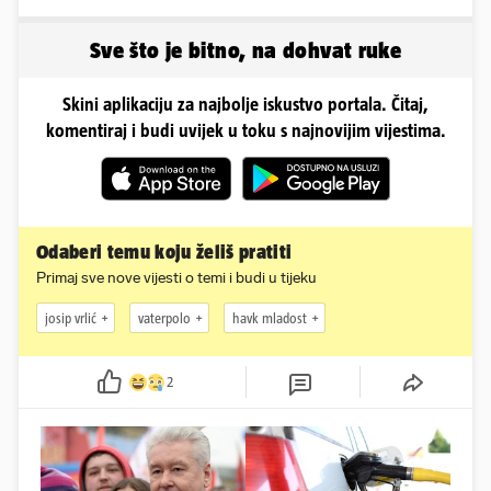
Odselila je iz Hrvatske, a
ovako sad izgleda
Sve što je bitno, na dohvat ruke
Skini aplikaciju za najbolje iskustvo portala. Čitaj,
komentiraj i budi uvijek u toku s najnovijim vijestima.
Odaberi temu koju želiš pratiti
Primaj sve nove vijesti o temi i budi u tijeku
josip vrlić
vaterpolo
havk mladost
2