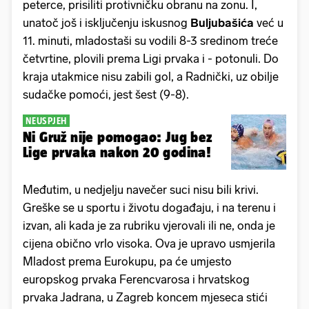
peterce, prisiliti protivničku obranu na zonu. I,
unatoč još i isključenju iskusnog
Buljubašića
već u
11. minuti, mladostaši su vodili 8-3 sredinom treće
četvrtine, plovili prema Ligi prvaka i - potonuli. Do
kraja utakmice nisu zabili gol, a Radnički, uz obilje
sudačke pomoći, jest šest (9-8).
NEUSPJEH
Ni Gruž nije pomogao: Jug bez
Lige prvaka nakon 20 godina!
Međutim, u nedjelju navečer suci nisu bili krivi.
Greške se u sportu i životu događaju, i na terenu i
izvan, ali kada je za rubriku vjerovali ili ne, onda je
cijena obično vrlo visoka. Ova je upravo usmjerila
Mladost prema Eurokupu, pa će umjesto
europskog prvaka Ferencvarosa i hrvatskog
prvaka Jadrana, u Zagreb koncem mjeseca stići