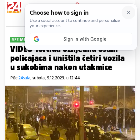
PRIJAVA
Sport
Komentari
88
REZIME
VIDEO Torcida ozlijedila osam
policajaca i uništila četiri vozila
u sukobima nakon utakmice
Piše
24sata
,
subota, 9.12.2023. u 12:44