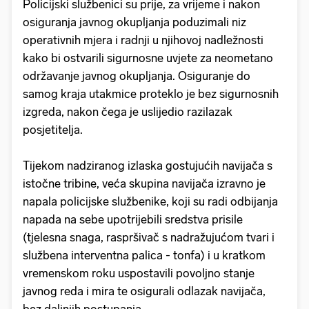
Policijski službenici su prije, za vrijeme i nakon
osiguranja javnog okupljanja poduzimali niz
operativnih mjera i radnji u njihovoj nadležnosti
kako bi ostvarili sigurnosne uvjete za neometano
održavanje javnog okupljanja. Osiguranje do
samog kraja utakmice proteklo je bez sigurnosnih
izgreda, nakon čega je uslijedio razilazak
posjetitelja.
Tijekom nadziranog izlaska gostujućih navijača s
istočne tribine, veća skupina navijača izravno je
napala policijske službenike, koji su radi odbijanja
napada na sebe upotrijebili sredstva prisile
(tjelesna snaga, raspršivač s nadražujućom tvari i
službena interventna palica - tonfa) i u kratkom
vremenskom roku uspostavili povoljno stanje
javnog reda i mira te osigurali odlazak navijača,
bez daljnjih postupanja.