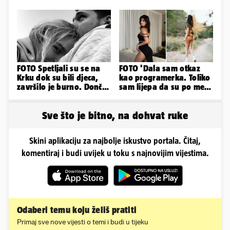
FOTO Spetljali su se na
FOTO 'Dala sam otkaz
Krku dok su bili djeca,
kao programerka. Toliko
završilo je burno. Dončić
sam lijepa da su po meni
i Anamaria u novoj fazi
napravili lutku'
Sve što je bitno, na dohvat ruke
Skini aplikaciju za najbolje iskustvo portala. Čitaj,
komentiraj i budi uvijek u toku s najnovijim vijestima.
Odaberi temu koju želiš pratiti
Primaj sve nove vijesti o temi i budi u tijeku