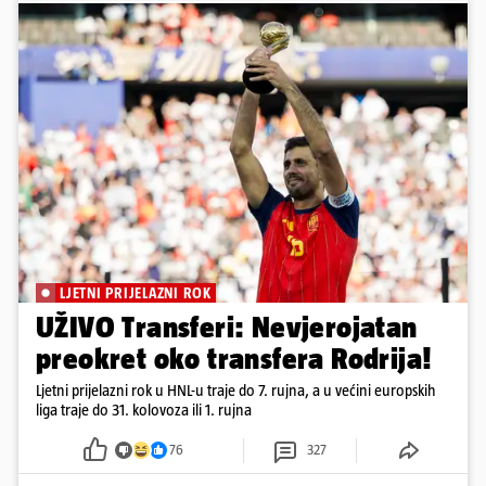
LJETNI PRIJELAZNI ROK
UŽIVO Transferi: Nevjerojatan
preokret oko transfera Rodrija!
Ljetni prijelazni rok u HNL-u traje do 7. rujna, a u većini europskih
liga traje do 31. kolovoza ili 1. rujna
76
327