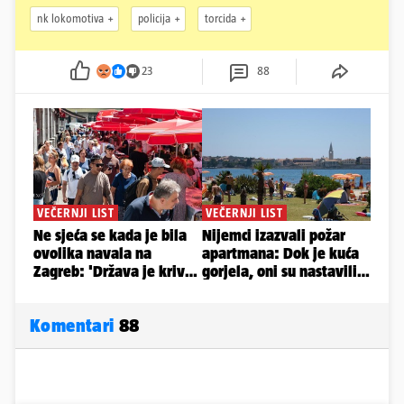
nk lokomotiva
policija
torcida
23
88
Komentari
88