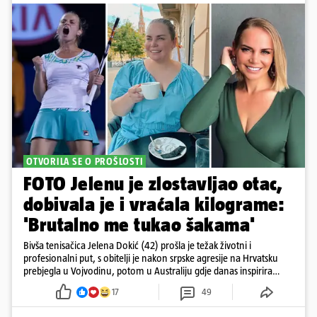
OTVORILA SE O PROŠLOSTI
FOTO Jelenu je zlostavljao otac,
dobivala je i vraćala kilograme:
'Brutalno me tukao šakama'
Bivša tenisačica Jelena Dokić (42) prošla je težak životni i
profesionalni put, s obitelji je nakon srpske agresije na Hrvatsku
prebjegla u Vojvodinu, potom u Australiju gdje danas inspirira
mnoge
17
49