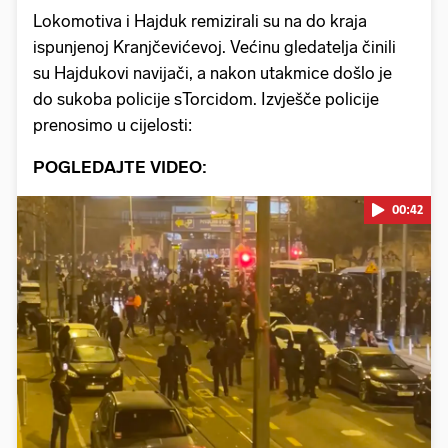
Lokomotiva i Hajduk remizirali su na do kraja
ispunjenoj Kranjčevićevoj. Većinu gledatelja činili
su Hajdukovi navijači, a nakon utakmice došlo je
do sukoba policije sTorcidom. Izvješče policije
prenosimo u cijelosti:
POGLEDAJTE VIDEO:
00:42
Pokretanje videa...