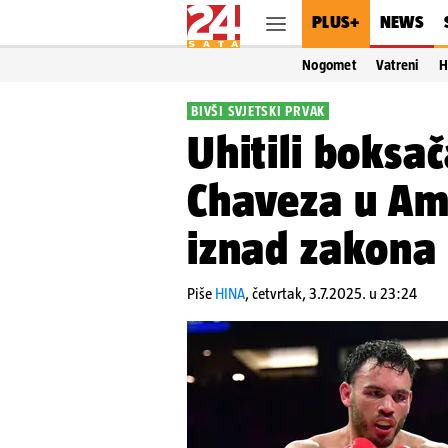
PLUS+
NEWS
Nogomet
Vatreni
H
BIVŠI SVJETSKI PRVAK
Uhitili boksač
Chaveza u Ame
iznad zakona
Piše
HINA
,
četvrtak, 3.7.2025. u 23:24