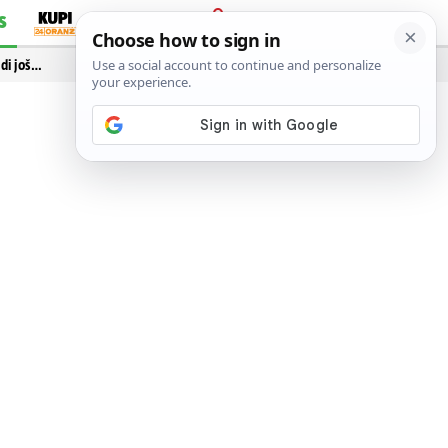
S
PRIJAVA
idi još…