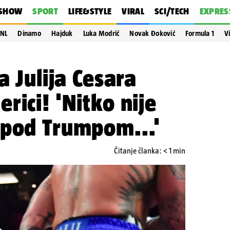
SHOW
SPORT
LIFE&STYLE
VIRAL
SCI/TECH
EXPRES
NL
Dinamo
Hajduk
Luka Modrić
Novak Đoković
Formula 1
V
a Julija Cesara
rici! 'Nitko nije
 pod Trumpom...'
Čitanje članka: < 1 min