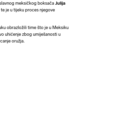
li slavnog meksičkog boksača
Julija
e je u tijeku proces njegove
uku obrazložili time što je u Meksiku
vo uhićenje zbog umiješanosti u
rcanje oružja.