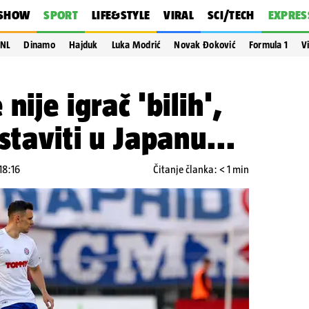
SHOW
SPORT
LIFE&STYLE
VIRAL
SCI/TECH
EXPRES
NL
Dinamo
Hajduk
Luka Modrić
Novak Đoković
Formula 1
V
nije igrač 'bilih',
staviti u Japanu...
18:16
Čitanje članka: < 1 min