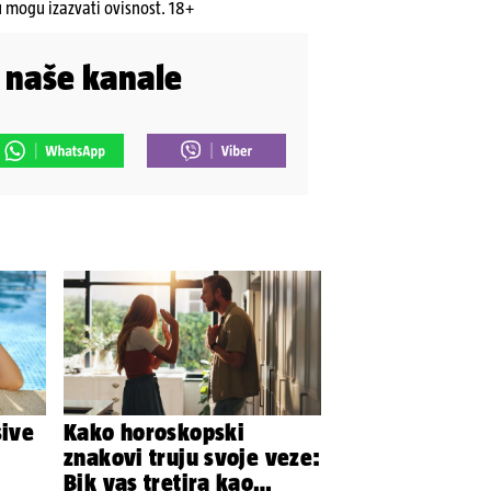
u mogu izazvati ovisnost. 18+
i naše kanale
sive
Kako horoskopski
znakovi truju svoje veze:
Bik vas tretira kao