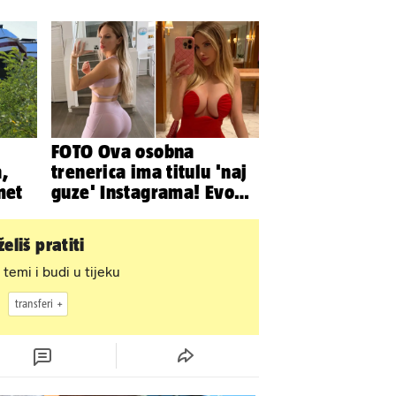
i
vlasništvo, Jarcu je veza
ugovor
FOTO Ova osobna
,
trenerica ima titulu 'naj
met
guze' Instagrama! Evo
koliko naplaćuje po
satu...
eliš pratiti
 temi i budi u tijeku
transferi