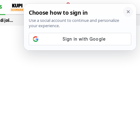
S
PRIJAVA
idi još…