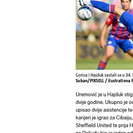
Gorica i Hajduk sastali se u 34.
Soban/PIXSELL / ilustrativna f
Uremović je u Hajduk stig
dvije godine. Ukupno je od
upisao dvije asistencije te
karijeri je igrao za Cibai
Sheffield United te prija
na Poljudu bio je jedan od 