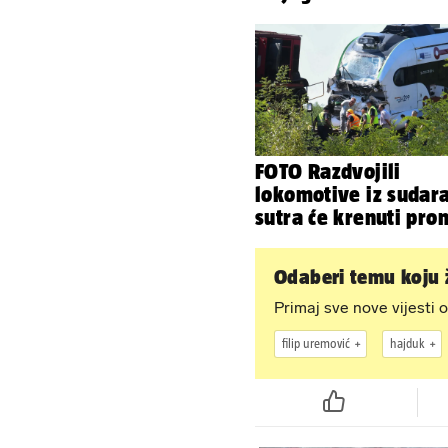
grešaka i olakšajte s
odmor
FOTO Razdvojili
lokomotive iz sudara
sutra će krenuti pro
Odaberi temu koju ž
Primaj sve nove vijesti o
filip uremović
hajduk