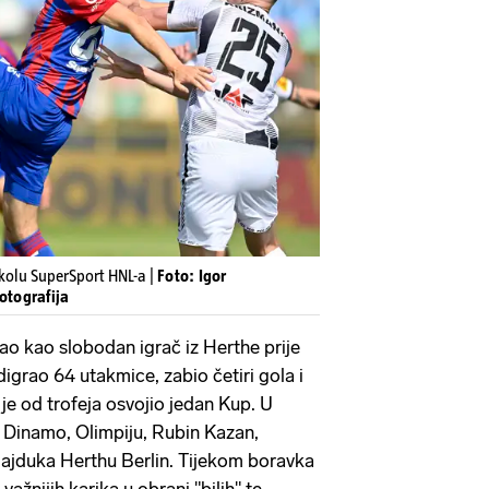
 kolu SuperSport HNL-a |
Foto: Igor
otografija
ao kao slobodan igrač iz Herthe prije
igrao 64 utakmice, zabio četiri gola i
 je od trofeja osvojio jedan Kup. U
ju, Dinamo, Olimpiju, Rubin Kazan,
 Hajduka Herthu Berlin. Tijekom boravka
važnijih karika u obrani "bilih" te