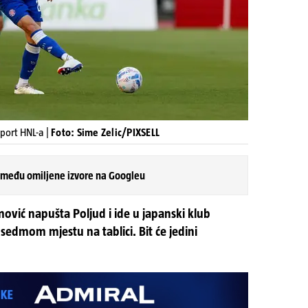
Sport HNL-a |
Foto: Sime Zelic/PIXSELL
 među omiljene izvore na Googleu
mović napušta Poljud i ide u japanski klub
 sedmom mjestu na tablici. Bit će jedini