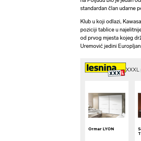
standardan član udarne p
Klub u koji odlazi, Kawas
poziciji tablice u najelit
od prvog mjesta kojeg drži
Uremović jedini Europlja