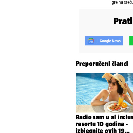
Igre na sreć
Prat
Preporučeni članci
Radio sam u al inclu
resortu 10 godina -
izbjegnite ovih 19