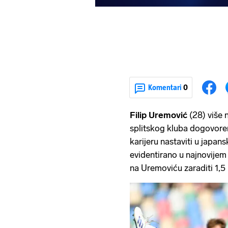
Komentari
0
Filip Uremović
(28) više 
splitskog kluba dogovore
karijeru nastaviti u japa
evidentirano u najnovije
na Uremoviću zaraditi 1,5 