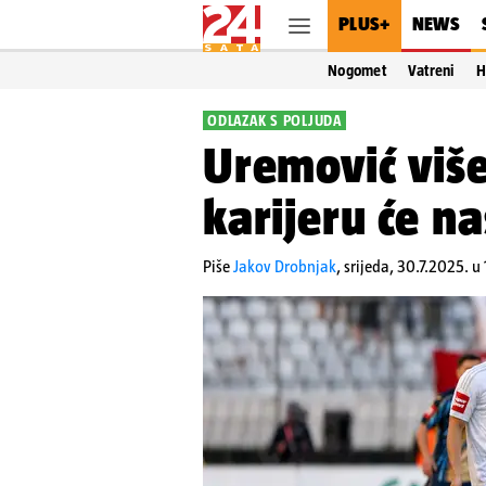
PLUS+
NEWS
Nogomet
Vatreni
H
ODLAZAK S POLJUDA
Uremović više 
karijeru će na
Piše
Jakov Drobnjak
,
srijeda, 30.7.2025. u 