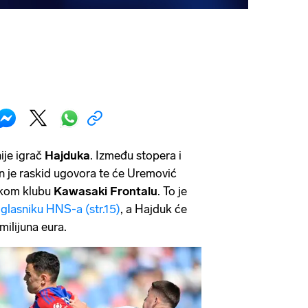
nije igrač
Hajduka
. Između stopera i
n je raskid ugovora te će Uremović
nskom klubu
Kawasaki Frontalu
. To je
m
glasniku HNS-a (str.15)
, a Hajduk će
milijuna eura.