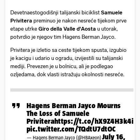
Devetnaestogodišnji talijanski biciklist
Samuele
Privitera
preminuo je nakon nesreće tijekom prve
etape utrke
Giro della Valle d'Aosta
u utorak,
potvrdio je njegov tim Hagens Berman Jayco.
Privitera je izletio sa ceste tijekom spusta, izgubio
je kacigu i udario u ogradu, izvijestili su talijanski
mediji. Prevezen je u bolnicu, ali je podlegao
ozljedama, dok vlasti istražuju okolnosti nesreće.
Hagens Berman Jayco Mourns
The Loss of Samuele
Privitera
https://t.co/hX9Z4H3k4i
pic.twitter.com/TQdtU7dtOC
July 16,
— Hagens Berman Jayco (@HBAxeon)