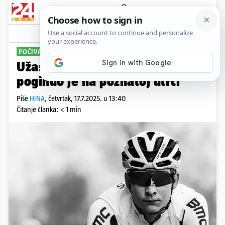
PRIJAVA
Sport
Komentari
0
POČIVAO U MIRU
Užas u Italiji: Mladi biciklist (19)
poginuo je na poznatoj utrci
Piše
HINA
,
četvrtak, 17.7.2025. u 13:40
Čitanje članka: < 1 min