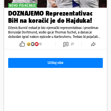
NOVO POJAČANJE
DOZNAJEMO Reprezentativac
BiH na koračić je do Hajduka!
Dženis Burnić nekad je bio njemački reprezentativac i prvotimac
Borussije Dortmund, vodio ga je Thomas Tuchel, a danas je
slobodan igrač nakon epizode u Karlsruheru. Trebao bi pojačati
konkurenciju u veznom redu
12
27
Učitaj više