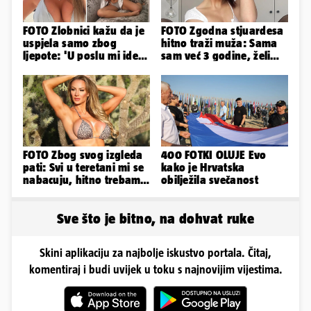
FOTO Zlobnici kažu da je
FOTO Zgodna stjuardesa
uspjela samo zbog
hitno traži muža: Sama
ljepote: 'U poslu mi ide
sam već 3 godine, želim
jer imam strategiju'
da bude stariji...
FOTO Zbog svog izgleda
400 FOTKI OLUJE Evo
pati: Svi u teretani mi se
kako je Hrvatska
nabacuju, hitno trebam
obilježila svečanost
tjelohranitelja!
Sve što je bitno, na dohvat ruke
Skini aplikaciju za najbolje iskustvo portala. Čitaj,
komentiraj i budi uvijek u toku s najnovijim vijestima.