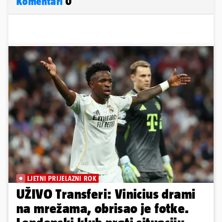
Komentari
0
LJETNI PRIJELAZNI ROK
UŽIVO Transferi: Vinicius drami
na mrežama, obrisao je fotke.