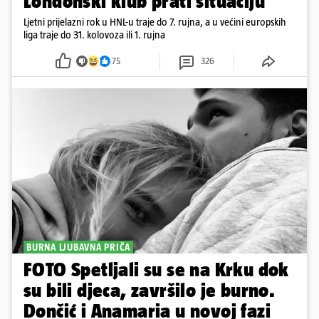
Londonski klub prati situaciju
Ljetni prijelazni rok u HNL-u traje do 7. rujna, a u većini europskih
liga traje do 31. kolovoza ili 1. rujna
75
326
BURNA LJUBAVNA PRIČA
FOTO Spetljali su se na Krku dok
su bili djeca, završilo je burno.
Dončić i Anamaria u novoj fazi