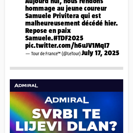
Aujourd'hui, nous rendons
hommage au jeune coureur
Samuele Privitera qui est
malheureusement décédé hier.
Repose en paix
Samuele.
#TDF2025
pic.twitter.com/h6uJV1MqI7
July 17, 2025
— Tour de France™ (@LeTour)