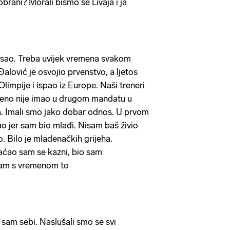
 obrani? Morali bismo se Livaja i ja
posao. Treba uvijek vremena svakom
Đalović je osvojio prvenstvo, a ljetos
impije i ispao iz Europe. Naši treneri
 Neno nije imao u drugom mandatu u
. Imali smo jako dobar odnos. U prvom
o jer sam bio mlađi. Nisam baš živio
. Bilo je mladenačkih grijeha.
ćao sam se kazni, bio sam
 sam s vremenom to
 sam sebi. Naslušali smo se svi