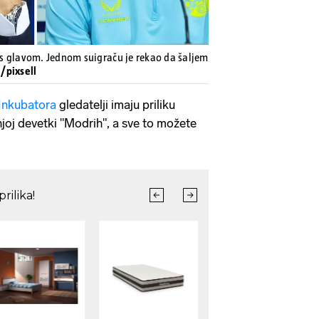
s glavom. Jednom suigraču je rekao da šaljem
/pixsell
Inkubatora
gledatelji imaju priliku
njoj devetki "Modrih", a sve to možete