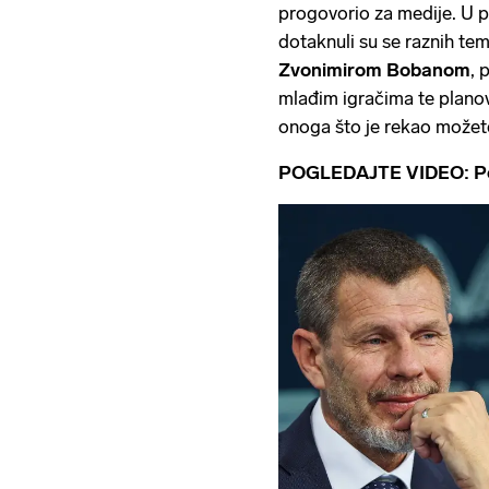
progovorio za medije. U
dotaknuli su se raznih te
Zvonimirom
Bobanom
, 
mlađim igračima te plano
onoga što je rekao možet
POGLEDAJTE VIDEO: Pe