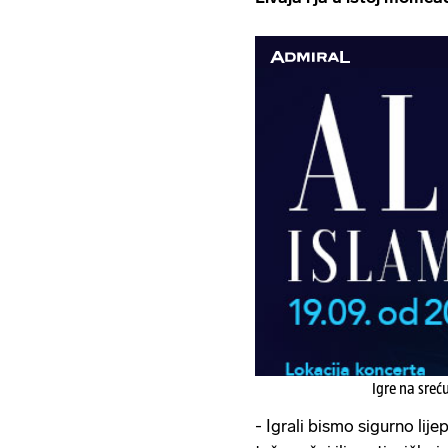
Igre na sreć
- Igrali bismo sigurno lije