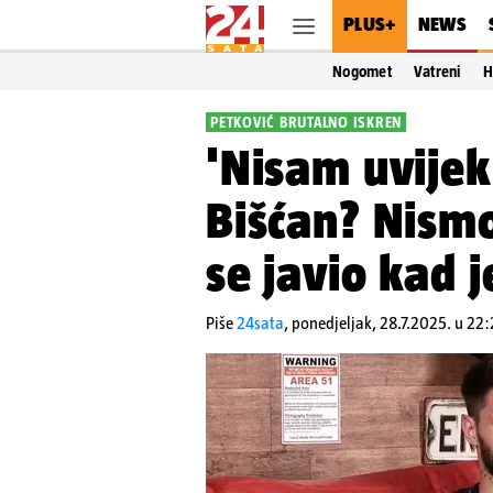
PLUS+
NEWS
Nogomet
Vatreni
H
PETKOVIĆ BRUTALNO ISKREN
'Nisam uvijek 
Bišćan? Nismo 
se javio kad j
Piše
24sata
,
ponedjeljak, 28.7.2025. u 22