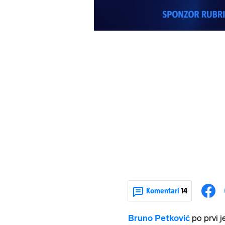
Komentari
14
Bruno
Petković
po prvi j