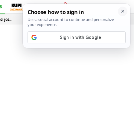
S
PRIJAVA
idi još…