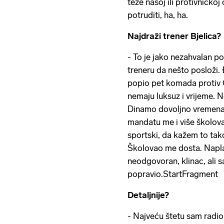
teže našoj ili protivničkoj
potruditi, ha, ha.
Najdraži trener Bjelica?
- To je jako nezahvalan 
treneru da nešto posloži. 
popio pet komada protiv Ol
nemaju luksuz i vrijeme.
Dinamo dovoljno vremena
mandatu me i više školova
sportski, da kažem to tako
Školovao me dosta. Napla
neodgovoran, klinac, ali
popravio.StartFragment
Detaljnije?
- Najveću štetu sam radio