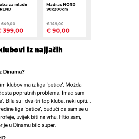
klubovi iz najjačih
 iz Dinama?
kim klubovima iz liga 'petice'. Možda
e dosta popratnih problema. Imao sam
. Bila su i dva-tri top kluba, neki upiti...
edine liga 'petice', budući da sam se u
ofeje, uvijek biti na vrhu. Htio sam,
er je u Dinamu bilo super.
di?