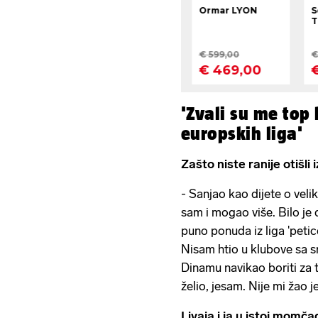
'Zvali su me top 
europskih liga'
Zašto niste ranije otišli
- Sanjao kao dijete o veli
sam i mogao više. Bilo j
puno ponuda iz liga 'petice'
Nisam htio u klubove sa sr
Dinamu navikao boriti za tr
želio, jesam. Nije mi žao j
Livaja i ja u istoj momča