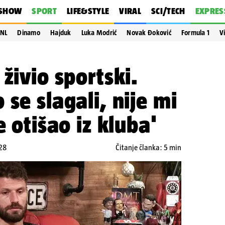
SHOW
SPORT
LIFE&STYLE
VIRAL
SCI/TECH
EXPRES
NL
Dinamo
Hajduk
Luka Modrić
Novak Đoković
Formula 1
V
živio sportski.
se slagali, nije mi
e otišao iz kluba'
:28
Čitanje članka: 5 min