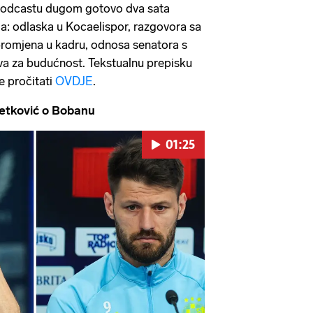
 podcastu dugom gotovo dva sata
ma: odlaska u Kocaelispor, razgovora sa
promjena u kadru, odnosa senatora s
va za budućnost. Tekstualnu prepisku
e pročitati
OVDJE
.
tković o Bobanu
01:25
Pokretanje videa...