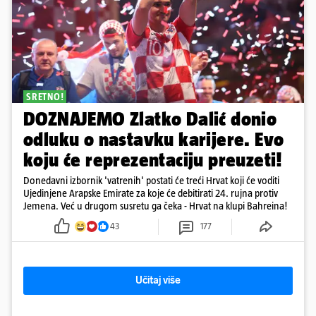
SRETNO!
DOZNAJEMO Zlatko Dalić donio
odluku o nastavku karijere. Evo
koju će reprezentaciju preuzeti!
Donedavni izbornik 'vatrenih' postati će treći Hrvat koji će voditi
Ujedinjene Arapske Emirate za koje će debitirati 24. rujna protiv
Jemena. Već u drugom susretu ga čeka - Hrvat na klupi Bahreina!
43
177
Učitaj više