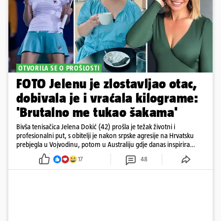
OTVORILA SE O PROŠLOSTI
FOTO Jelenu je zlostavljao otac,
dobivala je i vraćala kilograme:
'Brutalno me tukao šakama'
Bivša tenisačica Jelena Dokić (42) prošla je težak životni i
profesionalni put, s obitelji je nakon srpske agresije na Hrvatsku
prebjegla u Vojvodinu, potom u Australiju gdje danas inspirira
mnoge
17
48