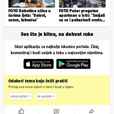
FOTO Valentina uživa u
FOTO Požar progutao
čarima ljeta: 'Valovi,
apartman u Istri: 'Smijali
sunce, lubenica'
su se i pokazivali srednji
prst dok je kuća gorjela'
Sve što je bitno, na dohvat ruke
Skini aplikaciju za najbolje iskustvo portala. Čitaj,
komentiraj i budi uvijek u toku s najnovijim vijestima.
Odaberi temu koju želiš pratiti
Primaj sve nove vijesti o temi i budi u tijeku
nikola šafarić
nk varaždin