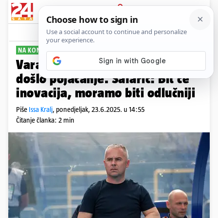
PRIJAVA
Sport
Komentari
0
NA KONFERENCIJI UOČI PRIPREMA
Varaždinu na početak priprema
došlo pojačanje. Šafarić: Bit će
inovacija, moramo biti odlučniji
Piše
Issa Kralj
,
ponedjeljak, 23.6.2025. u 14:55
Čitanje članka: 2 min