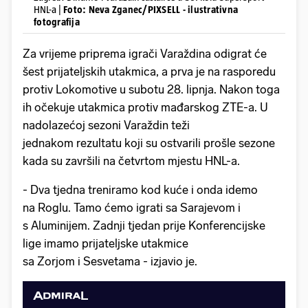
HNL-a |
Foto: Neva Zganec/PIXSELL - ilustrativna
fotografija
Za vrijeme priprema igrači Varaždina odigrat će
šest prijateljskih utakmica, a prva je na rasporedu
protiv Lokomotive u subotu 28. lipnja. Nakon toga
ih očekuje utakmica protiv mađarskog ZTE-a. U
nadolazećoj sezoni Varaždin teži
jednakom rezultatu koji su ostvarili prošle sezone
kada su završili na četvrtom mjestu HNL-a.
- Dva tjedna treniramo kod kuće i onda idemo
na Roglu. Tamo ćemo igrati sa Sarajevom i
s Aluminijem. Zadnji tjedan prije Konferencijske
lige imamo prijateljske utakmice
sa Zorjom i Sesvetama - izjavio je.