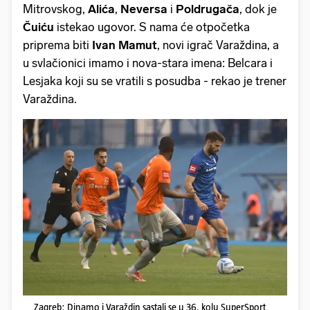
Mitrovskog,
Alića
,
Neversa
i
Poldrugača
, dok je
Čuiću
istekao ugovor. S nama će otpočetka
priprema biti
Ivan Mamut
, novi igrač Varaždina, a
u svlačionici imamo i nova-stara imena: Belcara i
Lesjaka koji su se vratili s posudba - rekao je trener
Varaždina.
Zagreb: Dinamo i Varaždin sastali se u 36. kolu SuperSport