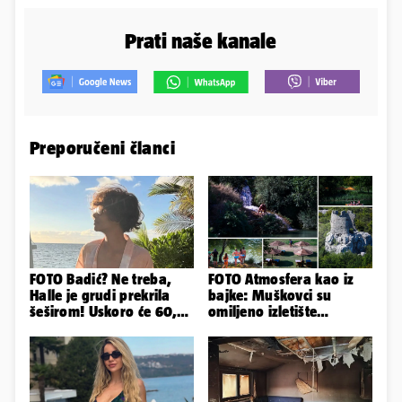
Prati naše kanale
Preporučeni članci
FOTO Badić? Ne treba,
FOTO Atmosfera kao iz
Halle je grudi prekrila
bajke: Muškovci su
šeširom! Uskoro će 60,
omiljeno izletište
ljetuje u golim izdanjima
Zadrana, pogledajte
zašto