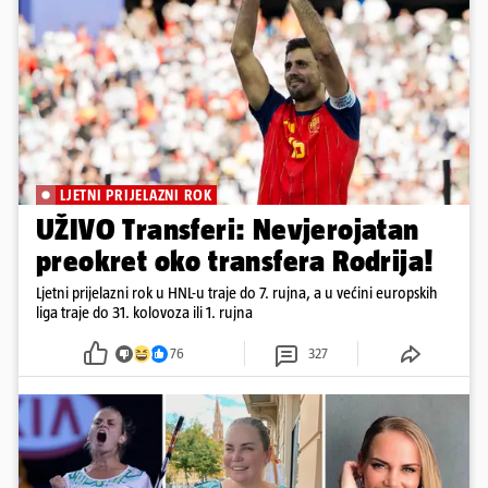
LJETNI PRIJELAZNI ROK
UŽIVO Transferi: Nevjerojatan
preokret oko transfera Rodrija!
Ljetni prijelazni rok u HNL-u traje do 7. rujna, a u većini europskih
liga traje do 31. kolovoza ili 1. rujna
76
327