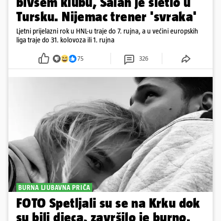
bivšem klubu, Salah je sletio u
Tursku. Nijemac trener 'svraka'
Ljetni prijelazni rok u HNL-u traje do 7. rujna, a u većini europskih
liga traje do 31. kolovoza ili 1. rujna
75
326
BURNA LJUBAVNA PRIČA
FOTO Spetljali su se na Krku dok
su bili djeca, završilo je burno.