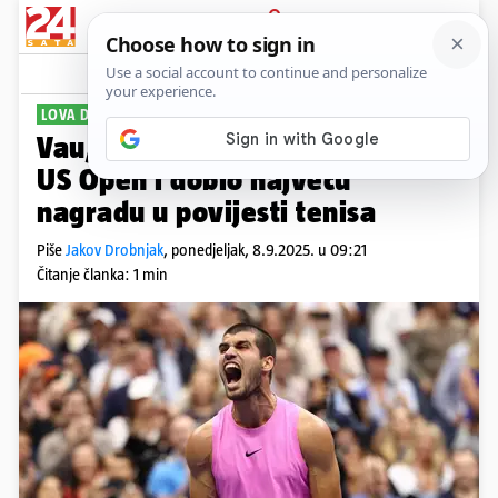
PRIJAVA
Sport
Komentari
6
LOVA DO KROVA
Vau, koja cifra! Alcaraz osvojio
US Open i dobio najveću
nagradu u povijesti tenisa
Piše
Jakov Drobnjak
,
ponedjeljak, 8.9.2025. u 09:21
Čitanje članka: 1 min