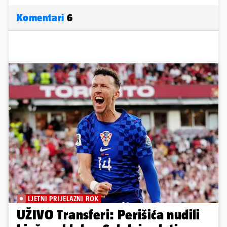
Komentari
6
LJETNI PRIJELAZNI ROK
UŽIVO Transferi: Perišića nudili