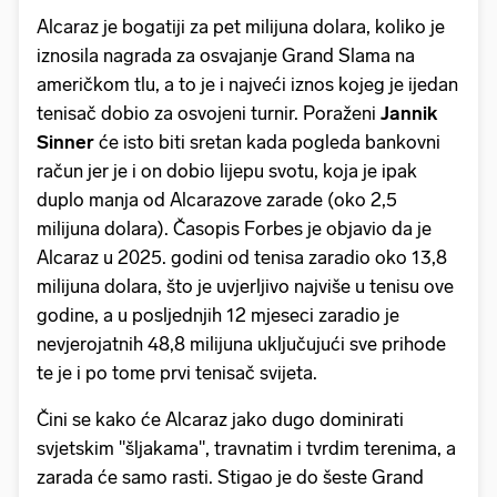
Alcaraz je bogatiji za pet milijuna dolara, koliko je
iznosila nagrada za osvajanje Grand Slama na
američkom tlu, a to je i najveći iznos kojeg je ijedan
tenisač dobio za osvojeni turnir. Poraženi
Jannik
Sinner
će isto biti sretan kada pogleda bankovni
račun jer je i on dobio lijepu svotu, koja je ipak
duplo manja od Alcarazove zarade (oko 2,5
milijuna dolara). Časopis Forbes je objavio da je
Alcaraz u 2025. godini od tenisa zaradio oko 13,8
milijuna dolara, što je uvjerljivo najviše u tenisu ove
godine, a u posljednjih 12 mjeseci zaradio je
nevjerojatnih 48,8 milijuna uključujući sve prihode
te je i po tome prvi tenisač svijeta.
Čini se kako će Alcaraz jako dugo dominirati
svjetskim "šljakama", travnatim i tvrdim terenima, a
zarada će samo rasti. Stigao je do šeste Grand