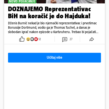
NOVO POJAČANJE
DOZNAJEMO Reprezentativac
BiH na koračić je do Hajduka!
Dženis Burnić nekad je bio njemački reprezentativac i prvotimac
Borussije Dortmund, vodio ga je Thomas Tuchel, a danas je
slobodan igrač nakon epizode u Karlsruheru. Trebao bi pojačati
konkurenciju u veznom redu
12
27
Učitaj više