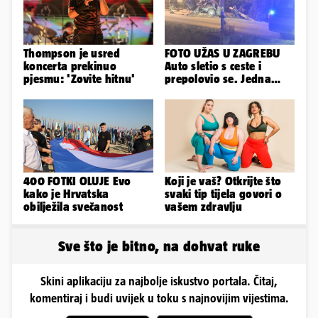
Thompson je usred
FOTO UŽAS U ZAGREBU
koncerta prekinuo
Auto sletio s ceste i
pjesmu: 'Zovite hitnu'
prepolovio se. Jedna
osoba poginula!
400 FOTKI OLUJE Evo
Koji je vaš? Otkrijte što
kako je Hrvatska
svaki tip tijela govori o
obilježila svečanost
vašem zdravlju
Sve što je bitno, na dohvat ruke
Skini aplikaciju za najbolje iskustvo portala. Čitaj,
komentiraj i budi uvijek u toku s najnovijim vijestima.