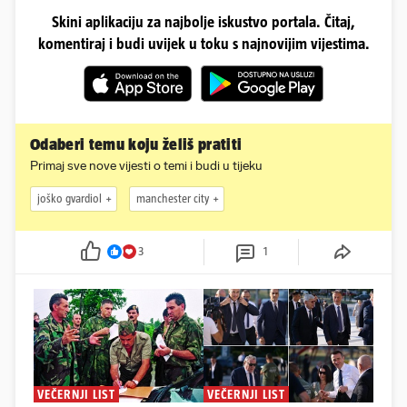
Skini aplikaciju za najbolje iskustvo portala. Čitaj,
komentiraj i budi uvijek u toku s najnovijim vijestima.
Odaberi temu koju želiš pratiti
Primaj sve nove vijesti o temi i budi u tijeku
joško gvardiol
manchester city
3
1