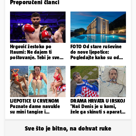
Preporučeni članci
Hrgović žestoko po
FOTO Od stare ruševine
Itaumi: Ne dajem ti
do nove ljepotice:
poštovanje. Tebi je sve
Pogledajte kako su od
na pladnju, za Hrvata ih
škole u Podstrani
'zaboli'
napravili vilu
LJEPOTICE U CRVENOM
DRAMA HRVATA U IRSKOJ
Poznate dame navukle
'Naš Denis je u komi,
su mini tangice i
žele ga skinuti s aparata!
grudnjake pa istaknule
Molim vas, pomozite'
obline
Sve što je bitno, na dohvat ruke