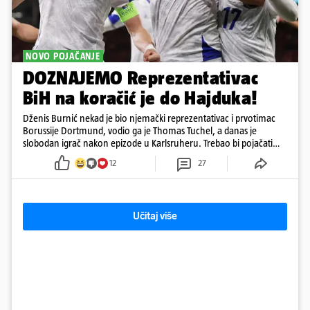
NOVO POJAČANJE
DOZNAJEMO Reprezentativac
BiH na koračić je do Hajduka!
Dženis Burnić nekad je bio njemački reprezentativac i prvotimac
Borussije Dortmund, vodio ga je Thomas Tuchel, a danas je
slobodan igrač nakon epizode u Karlsruheru. Trebao bi pojačati
konkurenciju u veznom redu
12
27
Učitaj više