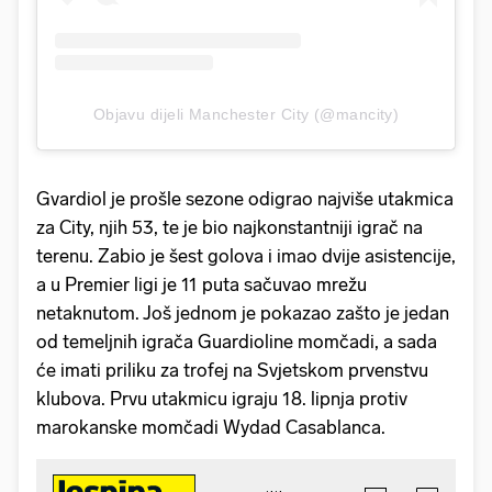
Objavu dijeli Manchester City (@mancity)
Gvardiol je prošle sezone odigrao najviše utakmica
za City, njih 53, te je bio najkonstantniji igrač na
terenu. Zabio je šest golova i imao dvije asistencije,
a u Premier ligi je 11 puta sačuvao mrežu
netaknutom. Još jednom je pokazao zašto je jedan
od temeljnih igrača Guardioline momčadi, a sada
će imati priliku za trofej na Svjetskom prvenstvu
klubova. Prvu utakmicu igraju 18. lipnja protiv
marokanske momčadi Wydad Casablanca.