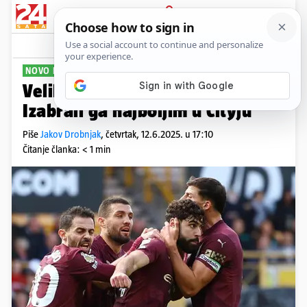
PRIJAVA
Sport
Komentari
1
NOVO PRIZNANJE
Velika čast za Joška Gvardiola!
Izabrali ga najboljim u Cityju
Piše
Jakov Drobnjak
,
četvrtak, 12.6.2025. u 17:10
Čitanje članka: < 1 min