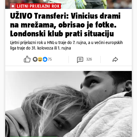
LJETNI PRIJELAZNI ROK
UŽIVO Transferi: Vinicius drami
na mrežama, obrisao je fotke.
Londonski klub prati situaciju
Ljetni prijelazni rok u HNL-u traje do 7. rujna, a u većini europskih
liga traje do 31. kolovoza ili 1. rujna
75
326