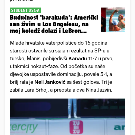
STUDENT USC-A
Budućnost 'barakuda': Američki
san živim u Los Angelesu, na
moj koledž dolazi i LeBron...
Mlade hrvatske vaterpolistice do 16 godina
starosti ostvarile su sjajan rezultat na SP-u u
turskoj Manisi pobijedivši
Kanadu
11-7 u prvoj
utakmici nokaut-faze. Od početka su naše
djevojke uspostavile dominaciju, povele 5-1, a
briljirala je
Neli Janković
sa šest golova. Tri je
zabila Lara Srhoj, a preostala dva Nina Jazvin.