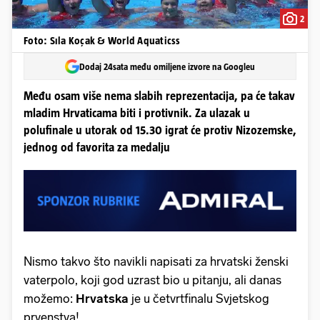
2
Foto: Sıla Koçak & World Aquaticss
Dodaj 24sata među omiljene izvore na Googleu
Među osam više nema slabih reprezentacija, pa će takav
mladim Hrvaticama biti i protivnik. Za ulazak u
polufinale u utorak od 15.30 igrat će protiv Nizozemske,
jednog od favorita za medalju
Nismo takvo što navikli napisati za hrvatski ženski
vaterpolo, koji god uzrast bio u pitanju, ali danas
možemo:
Hrvatska
je u četvrtfinalu Svjetskog
prvenstva!