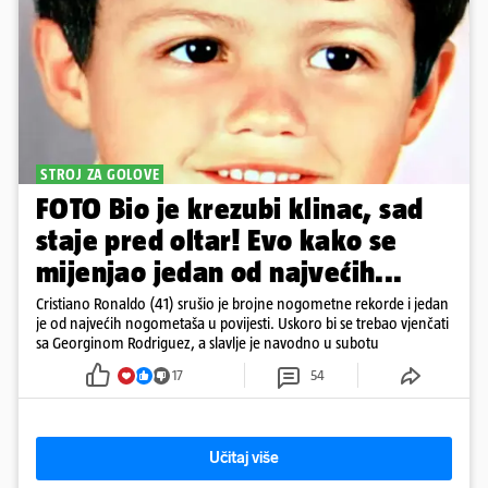
STROJ ZA GOLOVE
FOTO Bio je krezubi klinac, sad
staje pred oltar! Evo kako se
mijenjao jedan od najvećih...
Cristiano Ronaldo (41) srušio je brojne nogometne rekorde i jedan
je od najvećih nogometaša u povijesti. Uskoro bi se trebao vjenčati
sa Georginom Rodriguez, a slavlje je navodno u subotu
17
54
Učitaj više