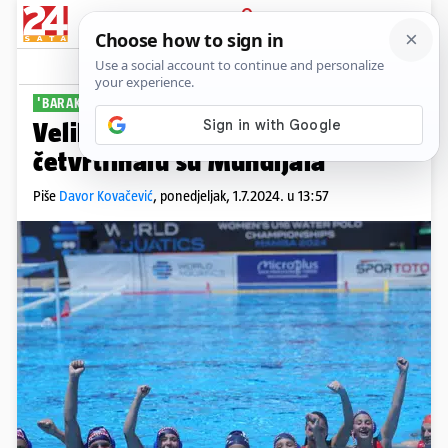
PRIJAVA
Sport
Komentari
0
'BARAKUDICE'
Veliki uspjeh mladih Hrvatica: U
četvrtfinalu su Mundijala
Piše
Davor Kovačević
,
ponedjeljak, 1.7.2024. u 13:57