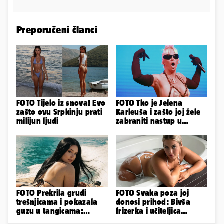
Preporučeni članci
FOTO Tijelo iz snova! Evo
FOTO Tko je Jelena
zašto ovu Srpkinju prati
Karleuša i zašto joj žele
milijun ljudi
zabraniti nastup u
Vodicama? Evo što je
govorila...
FOTO Prekrila grudi
FOTO Svaka poza joj
trešnjicama i pokazala
donosi prihod: Bivša
guzu u tangicama:
frizerka i učiteljica
Ovako ljetuje bujna
oblinama je zapalila