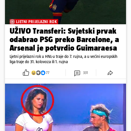
LJETNI PRIJELAZNI ROK
UŽIVO Transferi: Svjetski prvak
odabrao PSG preko Barcelone, a
Arsenal je potvrdio Guimaraesa
Ljetni prijelazni rok u HNL-u traje do 7. rujna, a u većini europskih
liga traje do 31. kolovoza ili 1. rujna
77
331