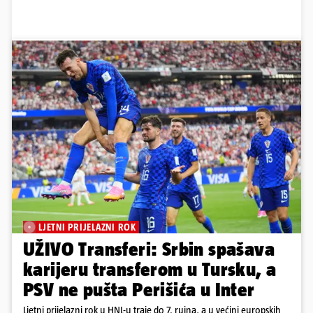
LJETNI PRIJELAZNI ROK
UŽIVO Transferi: Srbin spašava
karijeru transferom u Tursku, a
PSV ne pušta Perišića u Inter
Ljetni prijelazni rok u HNL-u traje do 7. rujna, a u većini europskih