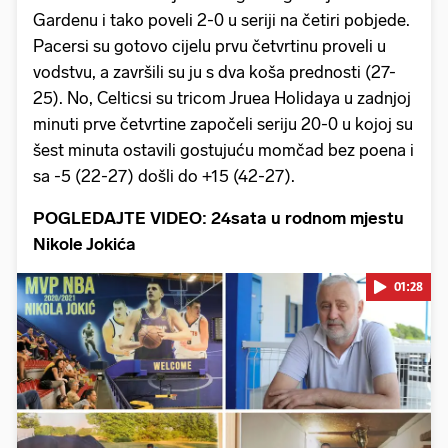
Gardenu i tako poveli 2-0 u seriji na četiri pobjede.
Pacersi su gotovo cijelu prvu četvrtinu proveli u
vodstvu, a završili su ju s dva koša prednosti (27-
25). No, Celticsi su tricom Jruea Holidaya u zadnjoj
minuti prve četvrtine započeli seriju 20-0 u kojoj su
šest minuta ostavili gostujuću momčad bez poena i
sa -5 (22-27) došli do +15 (42-27).
POGLEDAJTE VIDEO: 24sata u rodnom mjestu
Nikole Jokića
01:28
Pokretanje videa...