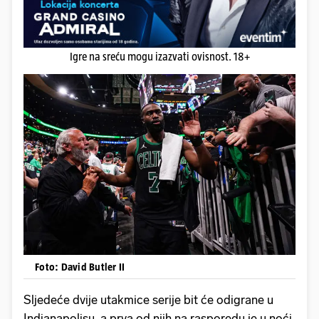
Igre na sreću mogu izazvati ovisnost. 18+
Foto: David Butler II
Sljedeće dvije utakmice serije bit će odigrane u
Indianapolisu, a prva od njih na rasporedu je u noći