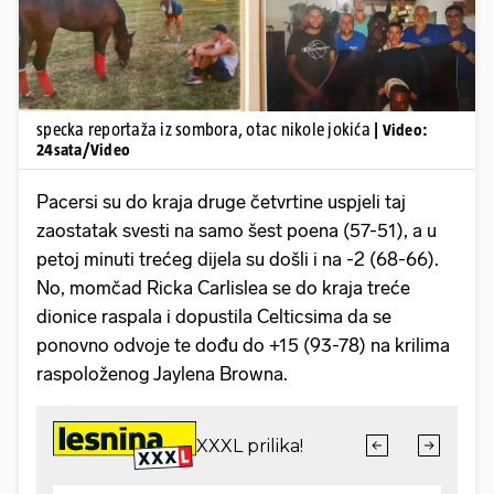
specka reportaža iz sombora, otac nikole jokića
| Video:
24sata/Video
Pacersi su do kraja druge četvrtine uspjeli taj
zaostatak svesti na samo šest poena (57-51), a u
petoj minuti trećeg dijela su došli i na -2 (68-66).
No, momčad Ricka Carlislea se do kraja treće
dionice raspala i dopustila Celticsima da se
ponovno odvoje te dođu do +15 (93-78) na krilima
raspoloženog Jaylena Browna.