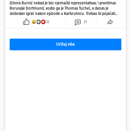
Dženis Burnić nekad je bio njemački reprezentativac i prvotimac
Borussije Dortmund, vodio ga je Thomas Tuchel, a danas je
slobodan igrač nakon epizode u Karlsruheru. Trebao bi pojačati
konkurenciju u veznom redu
12
27
Učitaj više