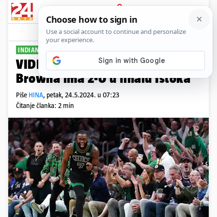
PRIJAVA
Sport
Komentari
1
INDIANA BEZ ODGOVORA
VIDEO Boston na krilima sjajnog
Browna ima 2-0 u finalu Istoka
Piše
HINA
,
petak, 24.5.2024. u 07:23
Čitanje članka: 2 min