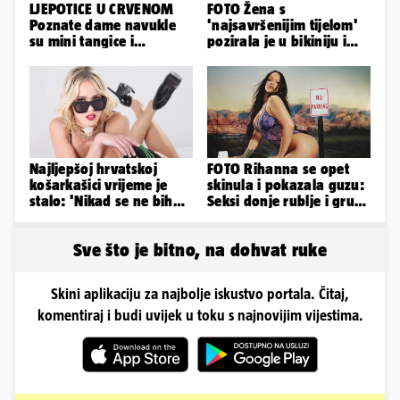
LJEPOTICE U CRVENOM
FOTO Žena s
Poznate dame navukle
'najsavršenijim tijelom'
su mini tangice i
pozirala je u bikiniju i
grudnjake pa istaknule
pokazala svoje bujne
obline
obline...
Najljepšoj hrvatskoj
FOTO Rihanna se opet
košarkašici vrijeme je
skinula i pokazala guzu:
stalo: 'Nikad se ne bih
Seksi donje rublje i grudi
fotografirala za
pale u drugi plan
Playboy...'
Sve što je bitno, na dohvat ruke
Skini aplikaciju za najbolje iskustvo portala. Čitaj,
komentiraj i budi uvijek u toku s najnovijim vijestima.