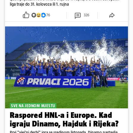
liga traje do 31. kolovoza ili 1. rujna
76
326
SVE NA JEDNOM MJESTU
Raspored HNL-a i Europe. Kad
igraju Dinamo, Hajduk i Rijeka?
Prvi "vječni derbi" igra se sredinom listopada. Dinamo nastavlja